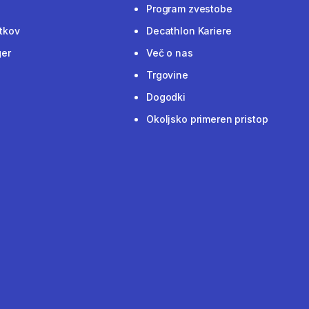
Program zvestobe
tkov
Decathlon Kariere
ger
Več o nas
Trgovine
Dogodki
Okoljsko primeren pristop