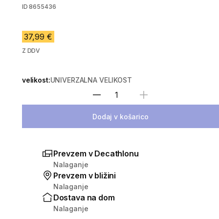
ID
8655436
37,99 €
Z DDV
velikost:
UNIVERZALNA VELIKOST
Izberite količino
Dodaj v košarico
Prevzem v Decathlonu
Nalaganje
Prevzem v bližini
Nalaganje
Dostava na dom
Nalaganje