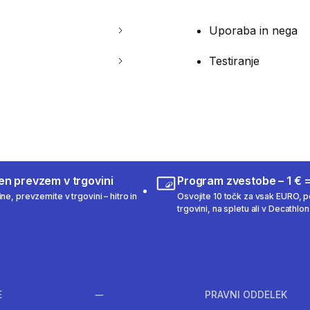
Uporaba in nega
Testiranje
en prevzem v trgovini
Program zvestobe – 1 € =
ne, prevzemite v trgovini – hitro in
Osvojite 10 točk za vsak EURO, po
trgovini, na spletu ali v Decathlon 
E
PRAVNI ODDELEK