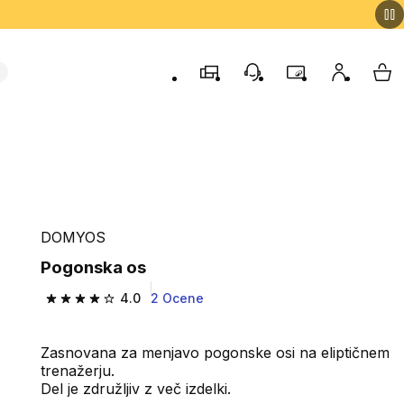
Trgovine
Podporo strankam
Program zvestob
Moj račun
Moj
DOMYOS
Pogonska os
4.0
2 Ocene
4.0 od 5 zvezdic from 2 ocene
Zasnovana za menjavo pogonske osi na eliptičnem
trenažerju.
Del je združljiv z več izdelki.