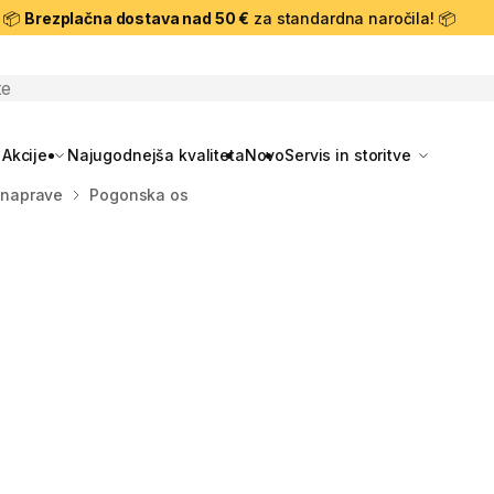
📦
Brezplačna dostava nad 50 €
za standardna naročila! 📦
skanje
Akcije
Najugodnejša kvaliteta
Novo
Servis in storitve
s naprave
Pogonska os