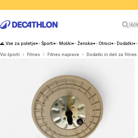
Odpri i
🌊 Vse za poletje
Športi
Moški
Ženske
Otroci
Dodatki
Domov
Vsi športi
Fitnes
Fitnes naprave
Dodatki in deli za fitne