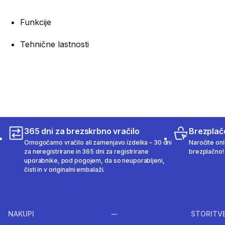
Funkcije
Tehnične lastnosti
365 dni za brezskrbno vračilo
Brezplač
Omogočamo vračilo ali zamenjavo izdelka – 30 dni
Naročite onli
za neregistrirane in 365 dni za registrirane
brezplačno!
uporabnike, pod pogojem, da so neuporabljeni,
čisti in v originalni embalaži.
NAKUPI
STORITV