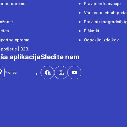
ortne opreme
Pravne informacije
Varstvo osebnih poda
ložnost
Pravilniki nagradnih i
rtica
Piškotki
športne opreme
Odpoklic izdelkov
podjetje | B2B
ša aplikacija
Sledite nam
Prenesi