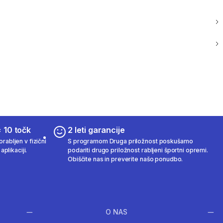
 10 točk
2 leti garancije
rabljen v fizični
S programom Druga priložnost poskušamo
aplikaciji.
podariti drugo priložnost rabljeni športni opremi.
Obiščite nas in preverite našo ponudbo.
O NAS