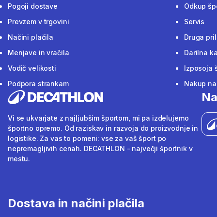
Pogoji dostave
Odkup šp
Prevzem v trgovini
Servis
Načini plačila
Druga pri
Menjave in vračila
Darilna ka
Vodič velikosti
Izposoja 
Podpora strankam
Nakup na 
Na
Vi se ukvarjate z najljubšim športom, mi pa izdelujemo
športno opremo. Od raziskav in razvoja do proizvodnje in
logistike. Za vas to pomeni: vse za vaš šport po
nepremagljivih cenah. DECATHLON - največji športnik v
mestu.
Dostava in načini plačila