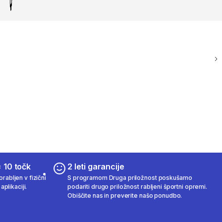
 10 točk
2 leti garancije
rabljen v fizični
S programom Druga priložnost poskušamo
aplikaciji.
podariti drugo priložnost rabljeni športni opremi.
Obiščite nas in preverite našo ponudbo.