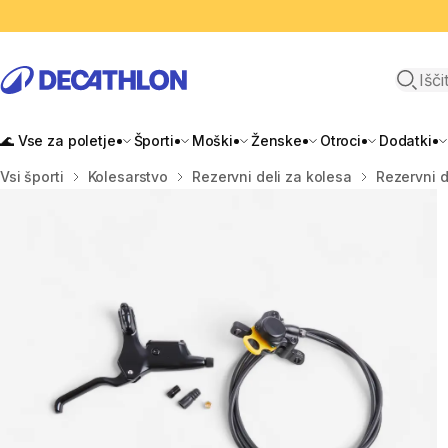
Odpri i
🌊 Vse za poletje
Športi
Moški
Ženske
Otroci
Dodatki
Domov
Vsi športi
Kolesarstvo
Rezervni deli za kolesa
Rezervni d