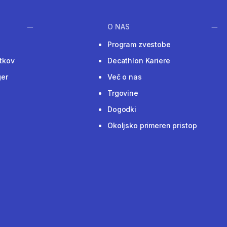
O NAS
Program zvestobe
tkov
Decathlon Kariere
ger
Več o nas
Trgovine
Dogodki
Okoljsko primeren pristop