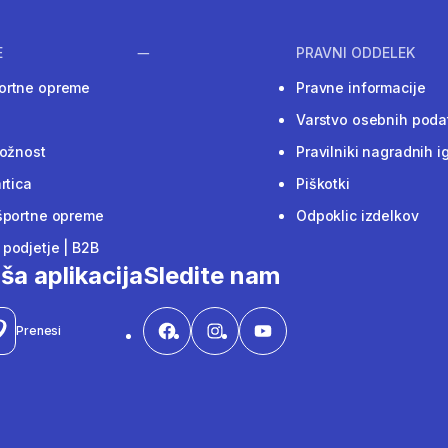
E
PRAVNI ODDELEK
ortne opreme
Pravne informacije
Varstvo osebnih poda
ložnost
Pravilniki nagradnih i
rtica
Piškotki
športne opreme
Odpoklic izdelkov
podjetje | B2B
ša aplikacija
Sledite nam
Prenesi