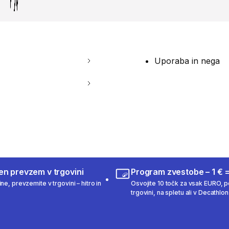
Uporaba in nega
en prevzem v trgovini
Program zvestobe – 1 € =
ne, prevzemite v trgovini – hitro in
Osvojite 10 točk za vsak EURO, po
trgovini, na spletu ali v Decathlon 