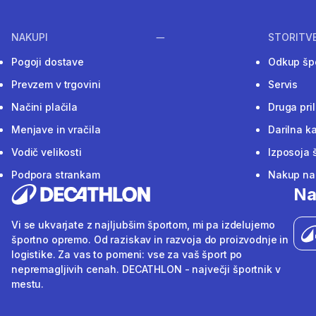
NAKUPI
STORITV
Pogoji dostave
Odkup šp
Prevzem v trgovini
Servis
Načini plačila
Druga pri
Menjave in vračila
Darilna ka
Vodič velikosti
Izposoja 
Podpora strankam
Nakup na 
Na
Vi se ukvarjate z najljubšim športom, mi pa izdelujemo
športno opremo. Od raziskav in razvoja do proizvodnje in
logistike. Za vas to pomeni: vse za vaš šport po
nepremagljivih cenah. DECATHLON - največji športnik v
mestu.