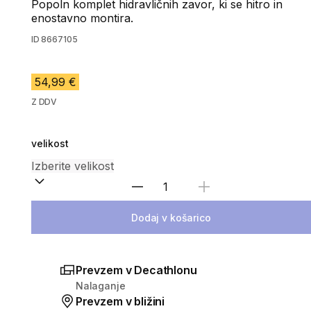
Popoln komplet hidravličnih zavor, ki se hitro in
enostavno montira.
ID
8667105
54,99 €
Z DDV
velikost
Izberite količino
Dodaj v košarico
Prevzem v Decathlonu
Nalaganje
Prevzem v bližini