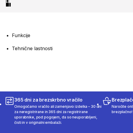
Funkcije
Tehnične lastnosti
365 dni za brezskrbno vračilo
Brezplač
Omogočamo vračilo ali zamenjavo izdelka – 30 dni
Naročite onli
za neregistrirane in 365 dni za registrirane
brezplačno!
uporabnike, pod pogojem, da so neuporabljeni,
čisti in v originalni embalaži.