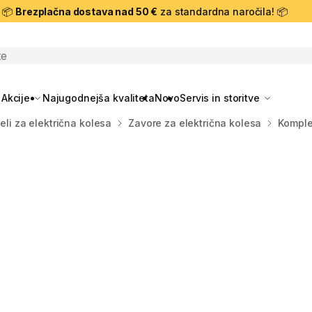
📦
Brezplačna dostava nad 50 €
za standardna naročila! 📦
skanje
Akcije
Najugodnejša kvaliteta
Novo
Servis in storitve
eli za električna kolesa
Zavore za električna kolesa
Komple