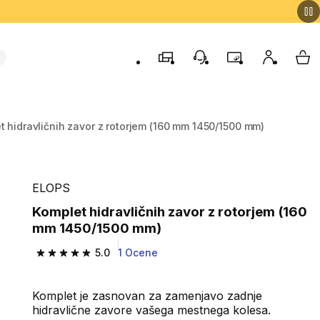
Trgovine
Podporo strankam
Program zvestob
Moj račun
Moj
t hidravličnih zavor z rotorjem (160 mm 1450/1500 mm)
ELOPS
Komplet hidravličnih zavor z rotorjem (160
mm 1450/1500 mm)
5.0
1 Ocene
5.0 od 5 zvezdic from 1 ocene
Komplet je zasnovan za zamenjavo zadnje
hidravlične zavore vašega mestnega kolesa.