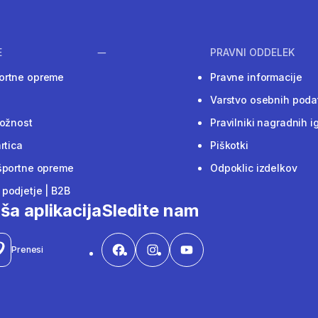
E
PRAVNI ODDELEK
ortne opreme
Pravne informacije
Varstvo osebnih poda
ložnost
Pravilniki nagradnih i
rtica
Piškotki
športne opreme
Odpoklic izdelkov
podjetje | B2B
ša aplikacija
Sledite nam
Prenesi