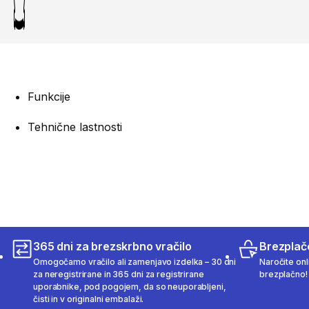
Funkcije
Tehnične lastnosti
365 dni za brezskrbno vračilo
Brezplač
Omogočamo vračilo ali zamenjavo izdelka – 30 dni
Naročite onli
za neregistrirane in 365 dni za registrirane
brezplačno!
uporabnike, pod pogojem, da so neuporabljeni,
čisti in v originalni embalaži.