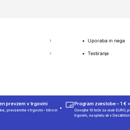
Uporaba in nega
Testiranje
en prevzem v trgovini
Program zvestobe – 1 € =
ne, prevzemite v trgovini – hitro in
Osvojite 10 točk za vsak EURO, po
trgovini, na spletu ali v Decathlon 