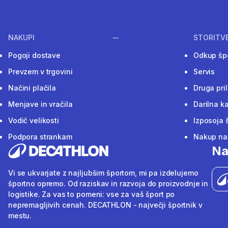
NAKUPI
STORITV
Pogoji dostave
Odkup šp
Prevzem v trgovini
Servis
Načini plačila
Druga pri
Menjave in vračila
Darilna ka
Vodič velikosti
Izposoja 
Podpora strankam
Nakup na 
Na
Vi se ukvarjate z najljubšim športom, mi pa izdelujemo
športno opremo. Od raziskav in razvoja do proizvodnje in
logistike. Za vas to pomeni: vse za vaš šport po
nepremagljivih cenah. DECATHLON - največji športnik v
mestu.