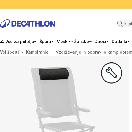
Odpri i
🌊 Vse za poletje
Športi
Moški
Ženske
Otroci
Dodatki
Domov
Vsi športi
Kampiranje
Vzdrževanje in popravilo kamp opre