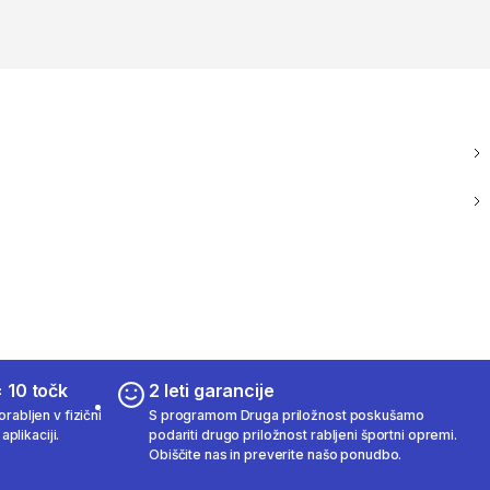
 10 točk
2 leti garancije
rabljen v fizični
S programom Druga priložnost poskušamo
aplikaciji.
podariti drugo priložnost rabljeni športni opremi.
Obiščite nas in preverite našo ponudbo.