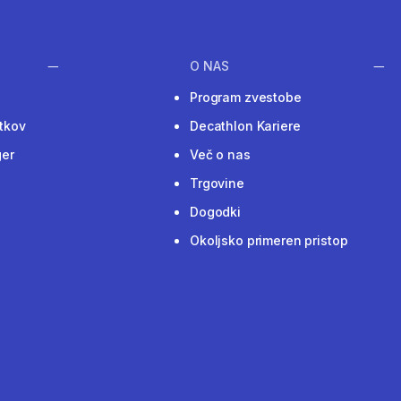
O NAS
Program zvestobe
tkov
Decathlon Kariere
ger
Več o nas
Trgovine
Dogodki
Okoljsko primeren pristop