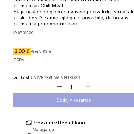
počivalniku Chill Meal.
Se je naslon za glavo na vašem počivalniku strgal ali
poškodoval? Zamenjajte ga in poskrbite, da bo vaš
počivalnik ponovno udoben.
ID
8731920
3,99 €
Prej 5,99 €
Z DDV
velikost:
UNIVERZALNA VELIKOST
Izberite količino
Dodaj v košarico
Prevzem v Decathlonu
Nalaganje