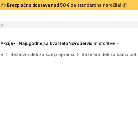
📦
Brezplačna dostava nad 50 €
za standardna naročila! 📦
skanje
Akcije
Najugodnejša kvaliteta
Novo
Servis in storitve
me
Rezervni deli za kamp opremo
Rezervni deli za kamp poh