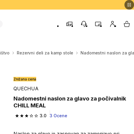
Trgovine
Podporo strankam
Program zvestob
Moj račun
Moj
ištvo
Rezervni deli za kamp stole
Nadomestni naslon za gla
Znižana cena
QUECHUA
Nadomestni naslon za glavo za počivalnik
CHILL MEAL
3.0
3 Ocene
3.0 od 5 zvezdic from 3 ocene
Naslon za glavo je zasnovan za zamenjavo pri