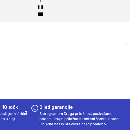
 10 točk
2 leti garancije
rabljen v fizični
S programom Druga priložnost poskušamo
aplikaciji.
podariti drugo priložnost rabljeni športni opremi.
Obiščite nas in preverite našo ponudbo.