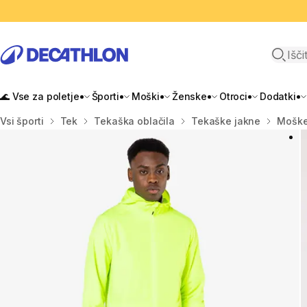
Odpri i
🌊 Vse za poletje
Športi
Moški
Ženske
Otroci
Dodatki
Domov
Vsi športi
Tek
Tekaška oblačila
Tekaške jakne
Moške