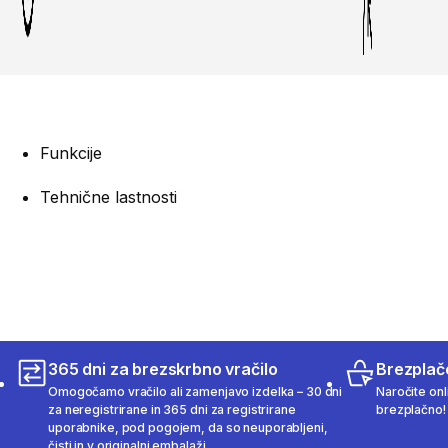
Funkcije
Tehnične lastnosti
365 dni za brezskrbno vračilo
Brezplač
Omogočamo vračilo ali zamenjavo izdelka – 30 dni
Naročite onli
za neregistrirane in 365 dni za registrirane
brezplačno!
uporabnike, pod pogojem, da so neuporabljeni,
čisti in v originalni embalaži.