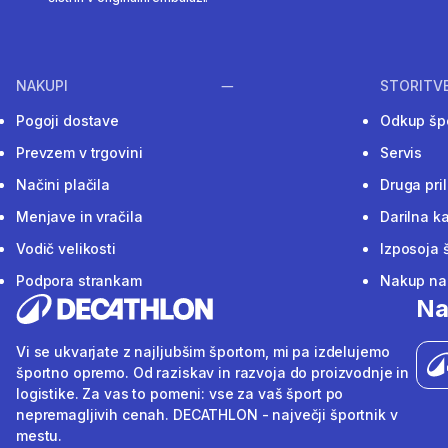
NAKUPI
STORITV
Pogoji dostave
Odkup šp
Prevzem v trgovini
Servis
Načini plačila
Druga pri
Menjave in vračila
Darilna ka
Vodič velikosti
Izposoja 
Podpora strankam
Nakup na 
Na
Vi se ukvarjate z najljubšim športom, mi pa izdelujemo
športno opremo. Od raziskav in razvoja do proizvodnje in
logistike. Za vas to pomeni: vse za vaš šport po
nepremagljivih cenah. DECATHLON - največji športnik v
mestu.