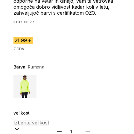
odporne na veter in dihajo, vam ta vetrovka
omogoča dobro vidljivost kadar koli v letu,
zahvaljujoč barvi s certifikatom OZO.
ID
8733377
21,99 €
Z DDV
Barva:
Rumena
Choose a variant
velikost