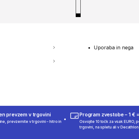
Uporaba in nega
en prevzem v trgovini
Program zvestobe – 1 € =
ne, prevzemite v trgovini – hitro in
Osvojite 10 točk za vsak EURO, po
trgovini, na spletu ali v Decathlon 