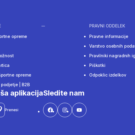
E
PRAVNI ODDELEK
ortne opreme
Pravne informacije
Varstvo osebnih poda
ložnost
Pravilniki nagradnih i
rtica
Piškotki
športne opreme
Odpoklic izdelkov
podjetje | B2B
ša aplikacija
Sledite nam
Prenesi