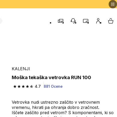
Trgovine
Podporo strankam
Program zvestob
Moj račun
Moj
KALENJI
Moška tekaška vetrovka RUN 100
4.7
881 Ocene
4.7 od 5 zvezdic from 881 ocene
Vetrovka nudi ustrezno zaščito v vetrovnem
vremenu, hkrati pa ohranja dobro zračnost.
Iščete zaščito pred vetrom? S komponentami, ki so