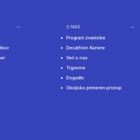
O NAS
Program zvestobe
tkov
Decathlon Kariere
ger
Več o nas
Trgovine
Dogodki
Okoljsko primeren pristop