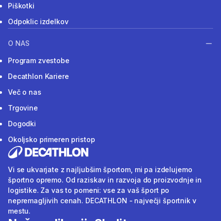
Piškotki
Odpoklic izdelkov
O NAS
Program zvestobe
Decathlon Kariere
Več o nas
Trgovine
Dogodki
Okoljsko primeren pristop
Vi se ukvarjate z najljubšim športom, mi pa izdelujemo
športno opremo. Od raziskav in razvoja do proizvodnje in
logistike. Za vas to pomeni: vse za vaš šport po
nepremagljivih cenah. DECATHLON - največji športnik v
mestu.