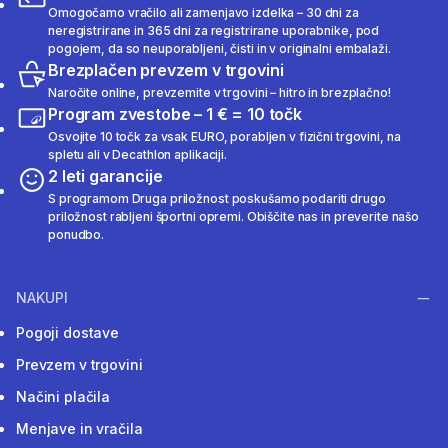
Omogočamo vračilo ali zamenjavo izdelka – 30 dni za
neregistrirane in 365 dni za registrirane uporabnike, pod
pogojem, da so neuporabljeni, čisti in v originalni embalaži.
Brezplačen prevzem v trgovini
Naročite online, prevzemite v trgovini – hitro in brezplačno!
Program zvestobe – 1 € = 10 točk
Osvojite 10 točk za vsak EURO, porabljen v fizični trgovini, na
spletu ali v Decathlon aplikaciji.
2 leti garancije
S programom Druga priložnost poskušamo podariti drugo
priložnost rabljeni športni opremi. Obiščite nas in preverite našo
ponudbo.
NAKUPI
Pogoji dostave
Prevzem v trgovini
Načini plačila
Menjave in vračila