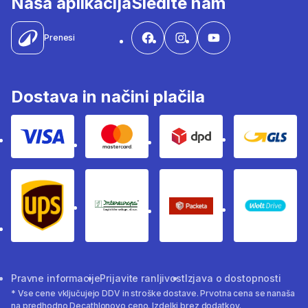
Naša aplikacija
Sledite nam
Prenesi
Dostava in načini plačila
Visa
Mastercard
Dpd
Gls
Ups
Intereuropa
Packeta Sledenje pošilj
WOLT
Pravne informacije
Prijavite ranljivost
Izjava o dostopnosti
* Vse cene vključujejo DDV in stroške dostave. Prvotna cena se nanaša
na predhodno Decathlonovo ceno. Izdelki brez dodatkov.