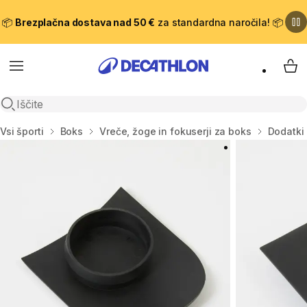
📦
Brezplačna dostava nad 50 €
za standardna naročila! 📦
Meni
Moj
Odpri iskanje
Domov
Vsi športi
Boks
Vreče, žoge in fokuserji za boks
Dodatki