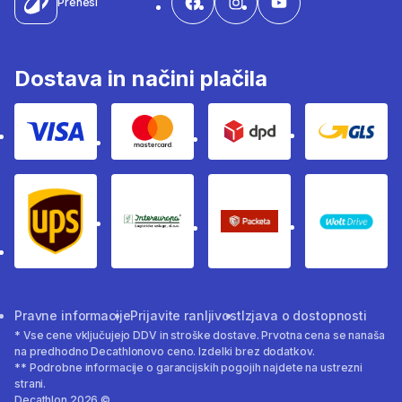
Prenesi
Dostava in načini plačila
Visa
Mastercard
Dpd
Gls
Ups
Intereuropa
Packeta Sledenje pošilj
WOLT
Pravne informacije
Prijavite ranljivost
Izjava o dostopnosti
* Vse cene vključujejo DDV in stroške dostave. Prvotna cena se nanaša
na predhodno Decathlonovo ceno. Izdelki brez dodatkov.
** Podrobne informacije o garancijskih pogojih najdete na ustrezni
strani.
Decathlon 2026 ©