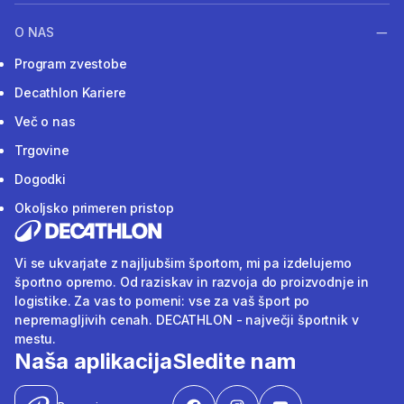
O NAS
Program zvestobe
Decathlon Kariere
Več o nas
Trgovine
Dogodki
Okoljsko primeren pristop
Vi se ukvarjate z najljubšim športom, mi pa izdelujemo
športno opremo. Od raziskav in razvoja do proizvodnje in
logistike. Za vas to pomeni: vse za vaš šport po
nepremagljivih cenah. DECATHLON - največji športnik v
mestu.
Naša aplikacija
Sledite nam