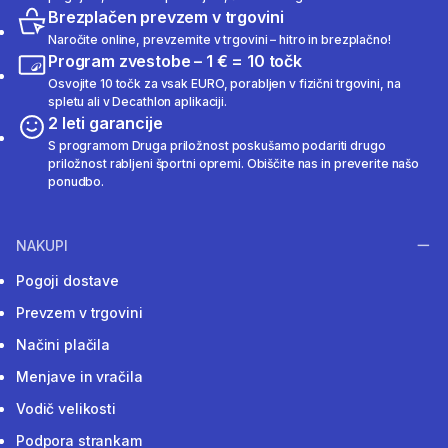
Brezplačen prevzem v trgovini
Naročite online, prevzemite v trgovini – hitro in brezplačno!
Program zvestobe – 1 € = 10 točk
Osvojite 10 točk za vsak EURO, porabljen v fizični trgovini, na
spletu ali v Decathlon aplikaciji.
2 leti garancije
S programom Druga priložnost poskušamo podariti drugo
priložnost rabljeni športni opremi. Obiščite nas in preverite našo
ponudbo.
NAKUPI
Pogoji dostave
Prevzem v trgovini
Načini plačila
Menjave in vračila
Vodič velikosti
Podpora strankam