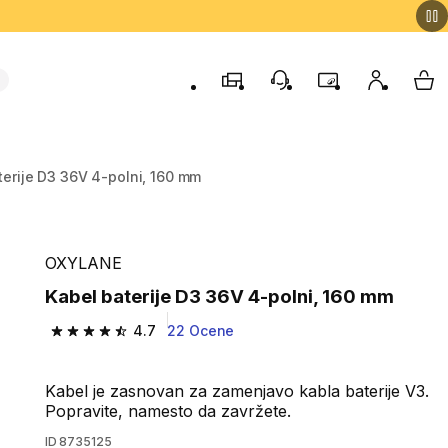
Trgovine
Podporo strankam
Program zvestob
Moj račun
Moj
terije D3 36V 4-polni, 160 mm
OXYLANE
Kabel baterije D3 36V 4-polni, 160 mm
4.7
22 Ocene
4.7 od 5 zvezdic from 22 ocene
Kabel je zasnovan za zamenjavo kabla baterije V3.
Popravite, namesto da zavržete.
ID
8735125