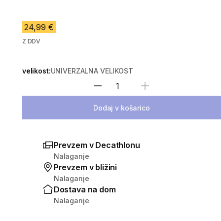
24,99 €
Z DDV
velikost:
UNIVERZALNA VELIKOST
Izberite količino
Dodaj v košarico
Prevzem v Decathlonu
Nalaganje
Prevzem v bližini
Nalaganje
Dostava na dom
Nalaganje