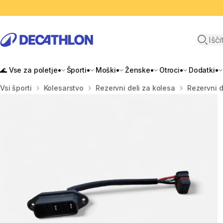
Odpri i
🌊 Vse za poletje
Športi
Moški
Ženske
Otroci
Dodatki
Domov
Vsi športi
Kolesarstvo
Rezervni deli za kolesa
Rezervni d