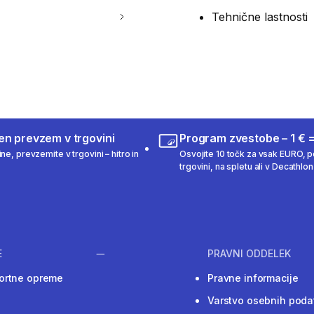
Tehnične lastnosti
en prevzem v trgovini
Program zvestobe – 1 € =
ne, prevzemite v trgovini – hitro in
Osvojite 10 točk za vsak EURO, po
trgovini, na spletu ali v Decathlon 
E
PRAVNI ODDELEK
ortne opreme
Pravne informacije
Varstvo osebnih poda