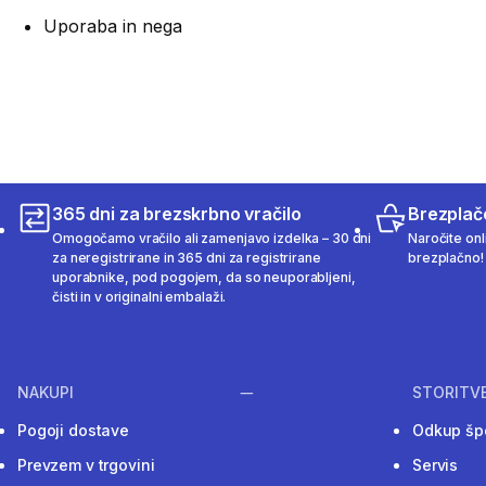
Uporaba in nega
365 dni za brezskrbno vračilo
Brezplač
Omogočamo vračilo ali zamenjavo izdelka – 30 dni
Naročite onli
za neregistrirane in 365 dni za registrirane
brezplačno!
uporabnike, pod pogojem, da so neuporabljeni,
čisti in v originalni embalaži.
NAKUPI
STORITV
Pogoji dostave
Odkup šp
Prevzem v trgovini
Servis