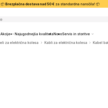
📦
Brezplačna dostava nad 50 €
za standardna naročila! 📦
skanje
Akcije
Najugodnejša kvaliteta
Novo
Servis in storitve
eli za električna kolesa
Kabli za električna kolesa
Kabel ba