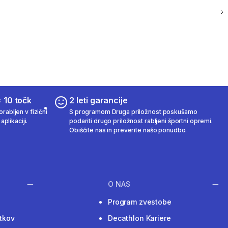
 10 točk
2 leti garancije
rabljen v fizični
S programom Druga priložnost poskušamo
aplikaciji.
podariti drugo priložnost rabljeni športni opremi.
Obiščite nas in preverite našo ponudbo.
O NAS
Program zvestobe
tkov
Decathlon Kariere