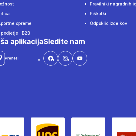
ložnost
Pravilniki nagradnih i
rtica
Piškotki
športne opreme
Odpoklic izdelkov
podjetje | B2B
ša aplikacija
Sledite nam
Prenesi