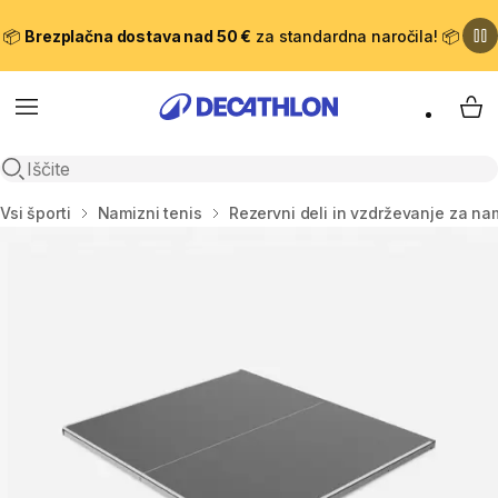
📦
Brezplačna dostava nad 50 €
za standardna naročila! 📦
Meni
Moj
Odpri iskanje
Domov
Vsi športi
Namizni tenis
Rezervni deli in vzdrževanje za nam