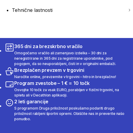
Tehnične lastnosti
365 dni za brezskrbno vračilo
Omogočamo vračilo ali zamenjavo izdelka – 30 dni za
neregistrirane in 365 dni za registrirane uporabnike, pod
pogojem, da so neuporabljeni, čisti in v originalni embalaži.
Brezplačen prevzem v trgovini
Naročite online, prevzemite v trgovini – hitro in brezplačno!
Program zvestobe – 1 € = 10 točk
Osvojite 10 točk za vsak EURO, porabljen v fizični trgovini, na
spletu ali v Decathlon aplikaciji.
2 leti garancije
S programom Druga priložnost poskušamo podariti drugo
priložnost rabljeni športni opremi. Obiščite nas in preverite našo
ponudbo.