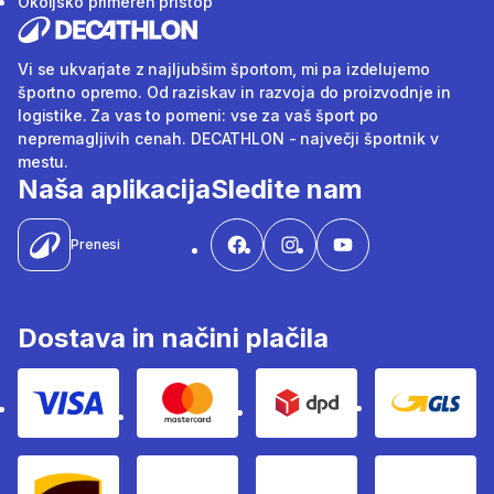
Okoljsko primeren pristop
Vi se ukvarjate z najljubšim športom, mi pa izdelujemo
športno opremo. Od raziskav in razvoja do proizvodnje in
logistike. Za vas to pomeni: vse za vaš šport po
nepremagljivih cenah. DECATHLON - največji športnik v
mestu.
Naša aplikacija
Sledite nam
Prenesi
Dostava in načini plačila
Visa
Mastercard
Dpd
Gls