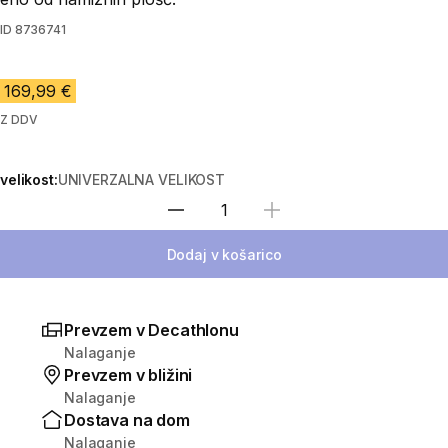
ID
8736741
169,99 €
Z DDV
velikost:
UNIVERZALNA VELIKOST
Izberite količino
Dodaj v košarico
Prevzem v Decathlonu
Nalaganje
Prevzem v bližini
Nalaganje
Dostava na dom
Nalaganje