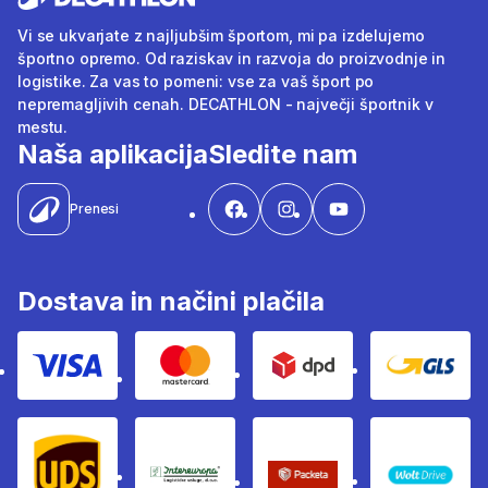
Vi se ukvarjate z najljubšim športom, mi pa izdelujemo
športno opremo. Od raziskav in razvoja do proizvodnje in
logistike. Za vas to pomeni: vse za vaš šport po
nepremagljivih cenah. DECATHLON - največji športnik v
mestu.
Naša aplikacija
Sledite nam
Prenesi
Dostava in načini plačila
Visa
Mastercard
Dpd
Gls
Ups
Intereuropa
Packeta Sledenje pošilj
WOLT