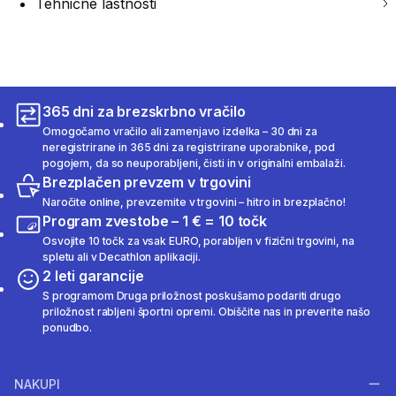
Tehnične lastnosti
365 dni za brezskrbno vračilo
Omogočamo vračilo ali zamenjavo izdelka – 30 dni za
neregistrirane in 365 dni za registrirane uporabnike, pod
pogojem, da so neuporabljeni, čisti in v originalni embalaži.
Brezplačen prevzem v trgovini
Naročite online, prevzemite v trgovini – hitro in brezplačno!
Program zvestobe – 1 € = 10 točk
Osvojite 10 točk za vsak EURO, porabljen v fizični trgovini, na
spletu ali v Decathlon aplikaciji.
2 leti garancije
S programom Druga priložnost poskušamo podariti drugo
priložnost rabljeni športni opremi. Obiščite nas in preverite našo
ponudbo.
NAKUPI