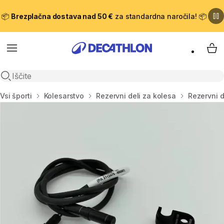
📦
Brezplačna dostava nad 50 €
za standardna naročila! 📦
Meni
Moj
Odpri iskanje
Domov
Vsi športi
Kolesarstvo
Rezervni deli za kolesa
Rezervni d