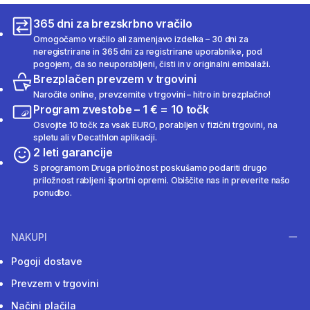
365 dni za brezskrbno vračilo
Omogočamo vračilo ali zamenjavo izdelka – 30 dni za
neregistrirane in 365 dni za registrirane uporabnike, pod
pogojem, da so neuporabljeni, čisti in v originalni embalaži.
Brezplačen prevzem v trgovini
Naročite online, prevzemite v trgovini – hitro in brezplačno!
Program zvestobe – 1 € = 10 točk
Osvojite 10 točk za vsak EURO, porabljen v fizični trgovini, na
spletu ali v Decathlon aplikaciji.
2 leti garancije
S programom Druga priložnost poskušamo podariti drugo
priložnost rabljeni športni opremi. Obiščite nas in preverite našo
ponudbo.
NAKUPI
Pogoji dostave
Prevzem v trgovini
Načini plačila