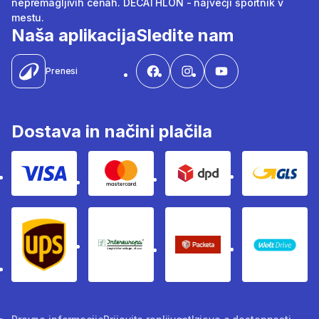
nepremagljivih cenah. DECATHLON - največji športnik v
mestu.
Naša aplikacija
Sledite nam
Prenesi
Dostava in načini plačila
Visa
Mastercard
Dpd
Gls
Ups
Intereuropa
Packeta Sledenje pošilj
WOLT