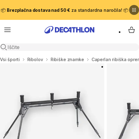
📦
Brezplačna dostava nad 50 €
za standardna naročila! 📦
Meni
Moj
Odpri iskanje
Domov
Vsi športi
Ribolov
Ribiške znamke
Caperlan ribiška opr