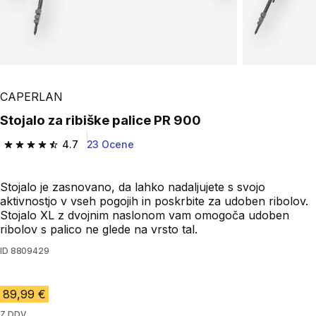
CAPERLAN
Stojalo za ribiške palice PR 900
4.7
23 Ocene
4.7 od 5 zvezdic from 23 ocene
Stojalo je zasnovano, da lahko nadaljujete s svojo
aktivnostjo v vseh pogojih in poskrbite za udoben ribolov.
Stojalo XL z dvojnim naslonom vam omogoča udoben
ribolov s palico ne glede na vrsto tal.
ID
8809429
89,99 €
Z DDV