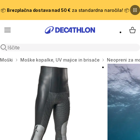
📦
Brezplačna dostava nad 50 €
za standardna naročila! 📦
Meni
Moj
Odpri iskanje
Domov
Moški
Moške kopalke, UV majice in brisače
Neopreni za m