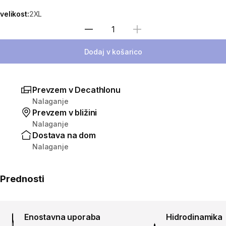
velikost:
2XL
Izberite količino
Dodaj v košarico
Prevzem v Decathlonu
Nalaganje
Prevzem v bližini
Nalaganje
Dostava na dom
Nalaganje
Prednosti
Enostavna uporaba
Hidrodinamika