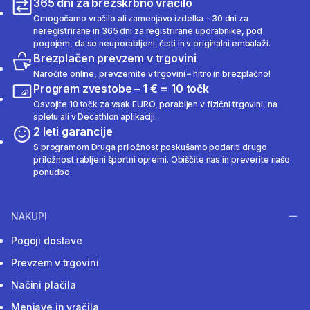
365 dni za brezskrbno vračilo
Omogočamo vračilo ali zamenjavo izdelka – 30 dni za
neregistrirane in 365 dni za registrirane uporabnike, pod
pogojem, da so neuporabljeni, čisti in v originalni embalaži.
Brezplačen prevzem v trgovini
Naročite online, prevzemite v trgovini – hitro in brezplačno!
Program zvestobe – 1 € = 10 točk
Osvojite 10 točk za vsak EURO, porabljen v fizični trgovini, na
spletu ali v Decathlon aplikaciji.
2 leti garancije
S programom Druga priložnost poskušamo podariti drugo
priložnost rabljeni športni opremi. Obiščite nas in preverite našo
ponudbo.
NAKUPI
Pogoji dostave
Prevzem v trgovini
Načini plačila
Menjave in vračila