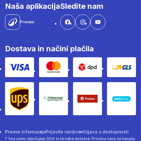
Naša aplikacija
Sledite nam
Prenesi
Dostava in načini plačila
Visa
Mastercard
Dpd
Gls
Ups
Intereuropa
Packeta Sledenje pošilj
WOLT
Pravne informacije
Prijavite ranljivost
Izjava o dostopnosti
* Vse cene vključujejo DDV in stroške dostave. Prvotna cena se nanaša