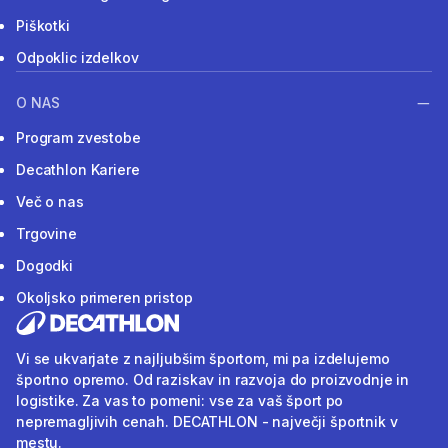
Piškotki
Odpoklic izdelkov
O NAS
Program zvestobe
Decathlon Kariere
Več o nas
Trgovine
Dogodki
Okoljsko primeren pristop
Vi se ukvarjate z najljubšim športom, mi pa izdelujemo
športno opremo. Od raziskav in razvoja do proizvodnje in
logistike. Za vas to pomeni: vse za vaš šport po
nepremagljivih cenah. DECATHLON - največji športnik v
mestu.