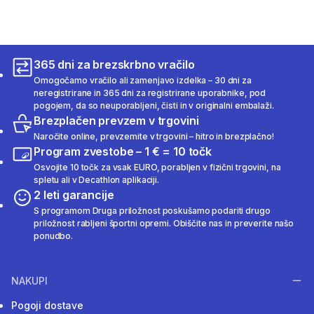
365 dni za brezskrbno vračilo
Omogočamo vračilo ali zamenjavo izdelka – 30 dni za
neregistrirane in 365 dni za registrirane uporabnike, pod
pogojem, da so neuporabljeni, čisti in v originalni embalaži.
Brezplačen prevzem v trgovini
Naročite online, prevzemite v trgovini – hitro in brezplačno!
Program zvestobe – 1 € = 10 točk
Osvojite 10 točk za vsak EURO, porabljen v fizični trgovini, na
spletu ali v Decathlon aplikaciji.
2 leti garancije
S programom Druga priložnost poskušamo podariti drugo
priložnost rabljeni športni opremi. Obiščite nas in preverite našo
ponudbo.
NAKUPI
Pogoji dostave