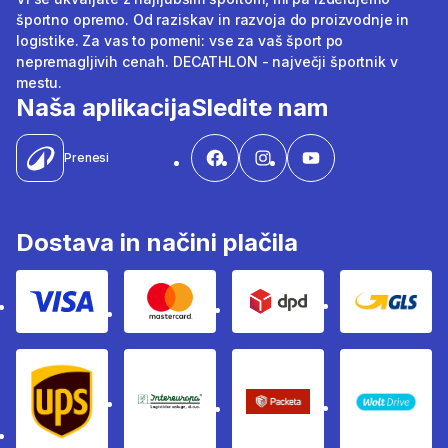
športno opremo. Od raziskav in razvoja do proizvodnje in
logistike. Za vas to pomeni: vse za vaš šport po
nepremagljivih cenah. DECATHLON - največji športnik v
mestu.
Naša aplikacija
Sledite nam
Prenesi
Dostava in načini plačila
Visa
Mastercard
Dpd
Gls
Ups
Intereuropa
Packeta Sledenje pošilj
WOLT