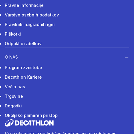
Pravne informacije
Varstvo osebnih podatkov
Pravilniki nagradnih iger
Piškotki
Odpoklic izdelkov
O NAS
Program zvestobe
Decathlon Kariere
Več o nas
Trgovine
Dogodki
Okoljsko primeren pristop
Vi se ukvarjate z najljubšim športom, mi pa izdelujemo