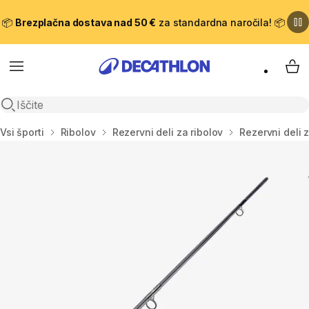
📦
Brezplačna dostava nad 50 €
za standardna naročila! 📦
Meni
Moj
Odpri iskanje
Domov
Vsi športi
Ribolov
Rezervni deli za ribolov
Rezervni deli 