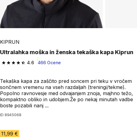
KIPRUN
Ultralahka moška in ženska tekaška kapa Kiprun
4.6
466 Ocene
4.6 od 5 zvezdic from 466 ocene
Tekaška kapa za zaščito pred soncem pri teku v vročem
sončnem vremenu na vseh razdaljah (treningi/tekme).
Popolno ravnovesje med odvajanjem znoja, majhno težo,
kompaktno obliko in udobjem.Že po nekaj minutah vadbe
boste pozabili nanj ...
ID
8945068
11,99 €