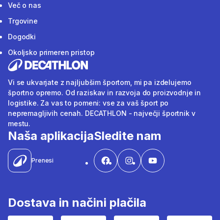
Več o nas
Trgovine
Dogodki
Okoljsko primeren pristop
Vi se ukvarjate z najljubšim športom, mi pa izdelujemo
športno opremo. Od raziskav in razvoja do proizvodnje in
logistike. Za vas to pomeni: vse za vaš šport po
nepremagljivih cenah. DECATHLON - največji športnik v
mestu.
Naša aplikacija
Sledite nam
Prenesi
Dostava in načini plačila