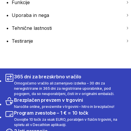
Funkcije
Uporaba in nega
Tehnične lastnosti
Testiranje
365 dni za brezskrbno vračilo
Omogočamo vračilo ali zamenjavo izdelka – 30 dni za
neregistrirane in 365 dni za registrirane uporabnike, pod
pogojem, da so neuporabljeni, čisti in v originalni embalaži.
Brezplačen prevzem v trgovini
Naročite online, prevzemite v trgovini – hitro in brezplačno!
Program zvestobe – 1 € = 10 točk
Osvojite 10 točk za vsak EURO, porabljen v fizični trgovini, na
spletu ali v Decathlon aplikaciji.
2 leti garancije