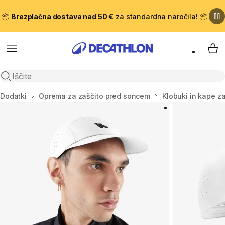
📦
Brezplačna dostava nad 50 €
za standardna naročila! 📦
Meni
Moj
Odpri iskanje
Domov
Dodatki
Oprema za zaščito pred soncem
Klobuki in kape z