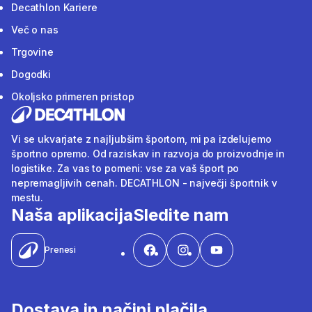
Decathlon Kariere
Več o nas
Trgovine
Dogodki
Okoljsko primeren pristop
Vi se ukvarjate z najljubšim športom, mi pa izdelujemo
športno opremo. Od raziskav in razvoja do proizvodnje in
logistike. Za vas to pomeni: vse za vaš šport po
nepremagljivih cenah. DECATHLON - največji športnik v
mestu.
Naša aplikacija
Sledite nam
Prenesi
Dostava in načini plačila