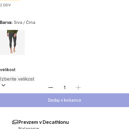
Z DDV
Barva:
Siva / Črna
Choose a variant
velikost
Izberite količino
Dodaj v košarico
Prevzem v Decathlonu
Nalaganje