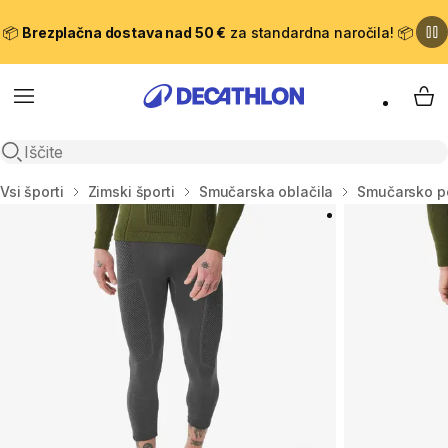
📦
Brezplačna dostava nad 50 €
za standardna naročila! 📦
Meni
Moj
Odpri iskanje
Domov
Vsi športi
Zimski športi
Smučarska oblačila
Smučarsko pe