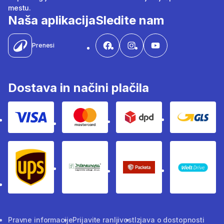
mestu.
Naša aplikacija
Sledite nam
Prenesi
Dostava in načini plačila
Visa
Mastercard
Dpd
Gls
Ups
Intereuropa
Packeta Sledenje pošilj
WOLT
Pravne informacije
Prijavite ranljivost
Izjava o dostopnosti