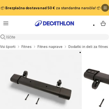
📦
Brezplačna dostava nad 50 €
za standardna naročila! 📦
Meni
Moj
Odpri iskanje
Domov
Vsi športi
Fitnes
Fitnes naprave
Dodatki in deli za fitne