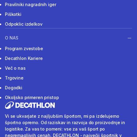
Pravilniki nagradnih iger
Piškotki
Odpoklic izdelkov
O NAS
Program zvestobe
Decathlon Kariere
Več o nas
Trgovine
Dogodki
Okoljsko primeren pristop
Vi se ukvarjate z najljubšim športom, mi pa izdelujemo
športno opremo. Od raziskav in razvoja do proizvodnje in
logistike. Za vas to pomeni: vse za vaš šport po
nepremagljivih cenah. DECATHLON - največji športnik v