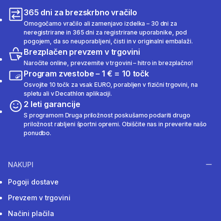
365 dni za brezskrbno vračilo
Omogočamo vračilo ali zamenjavo izdelka – 30 dni za
neregistrirane in 365 dni za registrirane uporabnike, pod
pogojem, da so neuporabljeni, čisti in v originalni embalaži.
Brezplačen prevzem v trgovini
Naročite online, prevzemite v trgovini – hitro in brezplačno!
Program zvestobe – 1 € = 10 točk
Osvojite 10 točk za vsak EURO, porabljen v fizični trgovini, na
spletu ali v Decathlon aplikaciji.
2 leti garancije
S programom Druga priložnost poskušamo podariti drugo
priložnost rabljeni športni opremi. Obiščite nas in preverite našo
ponudbo.
NAKUPI
Pogoji dostave
Prevzem v trgovini
Načini plačila