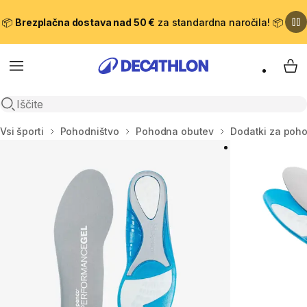
📦
Brezplačna dostava nad 50 €
za standardna naročila! 📦
Meni
Moj
Odpri iskanje
Domov
Vsi športi
Pohodništvo
Pohodna obutev
Dodatki za poh