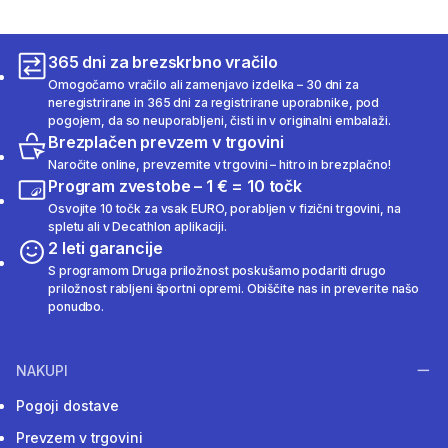
365 dni za brezskrbno vračilo
Omogočamo vračilo ali zamenjavo izdelka – 30 dni za
neregistrirane in 365 dni za registrirane uporabnike, pod
pogojem, da so neuporabljeni, čisti in v originalni embalaži.
Brezplačen prevzem v trgovini
Naročite online, prevzemite v trgovini – hitro in brezplačno!
Program zvestobe – 1 € = 10 točk
Osvojite 10 točk za vsak EURO, porabljen v fizični trgovini, na
spletu ali v Decathlon aplikaciji.
2 leti garancije
S programom Druga priložnost poskušamo podariti drugo
priložnost rabljeni športni opremi. Obiščite nas in preverite našo
ponudbo.
NAKUPI
Pogoji dostave
Prevzem v trgovini