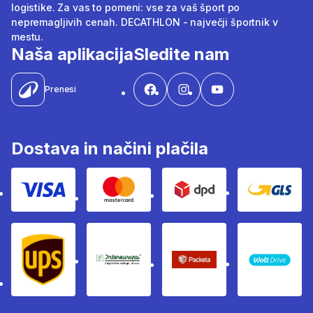
logistike. Za vas to pomeni: vse za vaš šport po
nepremagljivih cenah. DECATHLON - največji športnik v
mestu.
Naša aplikacija
Sledite nam
Prenesi
Dostava in načini plačila
Visa
Mastercard
Dpd
Gls
Ups
Intereuropa
Packeta Sledenje pošilj
WOLT