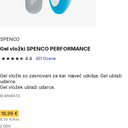
SPENCO
Gel vložki SPENCO PERFORMANCE
4.4
451 Ocene
4.4 od 5 zvezdic from 451 ocene
Gel vložki so zasnovani za kar največ udobja. Gel ublaži
udarce.
Gel vložek ublaži udarce.
ID
8556072
18,99 €
9,50 €/kos
Z DDV