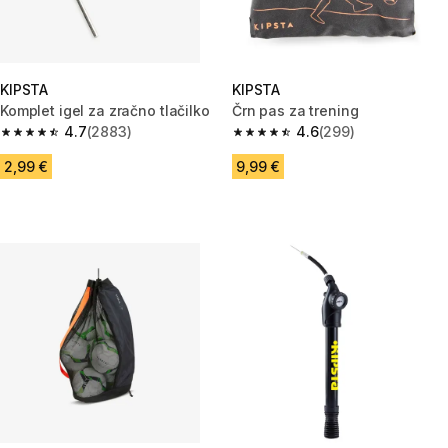
KIPSTA
KIPSTA
Komplet igel za zračno tlačilko
Črn pas za trening
4.7
(2883)
4.6
(299)
4.7 od 5 zvezdic from 2883 ocene
4.6 od 5 zvezdic from 299 oce
2,99 €
9,99 €