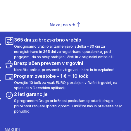
Nazaj na vrh
365 dni za brezskrbno vračilo
Omogočamo vračilo ali zamenjavo izdelka – 30 dni za
neregistrirane in 365 dni za registrirane uporabnike, pod
pogojem, da so neuporabljeni, čisti in v originalni embalaži.
Brezplačen prevzem v trgovini
Naročite online, prevzemite v trgovini – hitro in brezplačno!
Program zvestobe – 1 € = 10 točk
Osvojite 10 točk za vsak EURO, porabljen v fizični trgovini, na
spletu ali v Decathlon aplikaciji.
2 leti garancije
S programom Druga priložnost poskušamo podariti drugo
priložnost rabljeni športni opremi. Obiščite nas in preverite našo
ponudbo.
NAKUPI