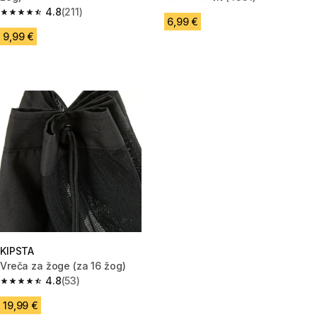
4.7 od 5 zvezdic from 4331 oc
4.8
(211)
4.8 od 5 zvezdic from 211 ocene
6,99 €
9,99 €
KIPSTA
Vreča za žoge (za 16 žog)
4.8
(53)
4.8 od 5 zvezdic from 53 ocene
19,99 €