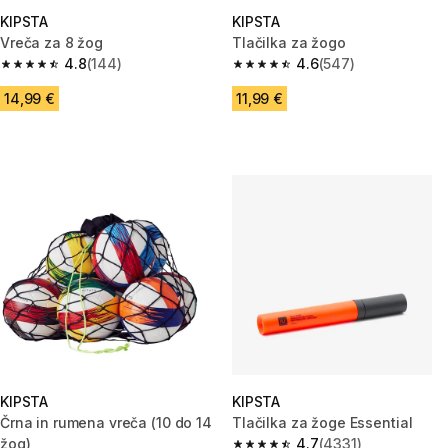
KIPSTA
KIPSTA
Vreča za 8 žog
Tlačilka za žogo
4.8
(144)
4.6
(547)
4.8 od 5 zvezdic from 144 ocene
4.6 od 5 zvezdic from 547 oce
14,99 €
11,99 €
KIPSTA
KIPSTA
Črna in rumena vreča (10 do 14
Tlačilka za žoge Essential
žog)
4.7
(4331)