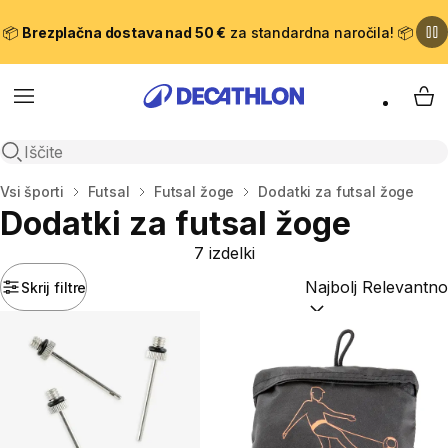
📦
Brezplačna dostava nad 50 €
za standardna naročila! 📦
Meni
Moj
Odpri iskanje
Domov
Vsi športi
Futsal
Futsal žoge
Dodatki za futsal žoge
Dodatki za futsal žoge
7 izdelki
Skrij filtre
Razvrsti po:
(optiona