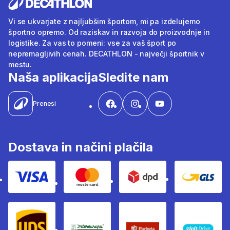
Vi se ukvarjate z najljubšim športom, mi pa izdelujemo
športno opremo. Od raziskav in razvoja do proizvodnje in
logistike. Za vas to pomeni: vse za vaš šport po
nepremagljivih cenah. DECATHLON - največji športnik v
mestu.
Naša aplikacija
Sledite nam
Prenesi
Dostava in načini plačila
Visa
Mastercard
Dpd
Gls