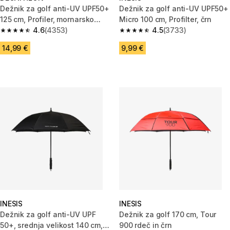
Dežnik za golf anti-UV UPF50+
Dežnik za golf anti-UV UPF50+
125 cm, Profiler, mornarsko
Micro 100 cm, Profilter, črn
moder
4.6
(4353)
4.5
(3733)
4.6 od 5 zvezdic from 4353 ocene
4.5 od 5 zvezdic from 3733 oc
14,99 €
9,99 €
INESIS
INESIS
Dežnik za golf anti-UV UPF
Dežnik za golf 170 cm, Tour
50+, srednja velikost 140 cm,
900 rdeč in črn