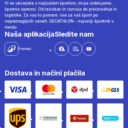
Vi se ukvarjate z najljubšim športom, mi pa izdelujemo
športno opremo. Od raziskav in razvoja do proizvodnje in
logistike. Za vas to pomeni: vse za vaš šport po
nepremagljivih cenah. DECATHLON - največji športnik v
mestu.
Naša aplikacija
Sledite nam
Prenesi
Dostava in načini plačila
Visa
Mastercard
Dpd
Gls
Ups
Intereuropa
Packeta Sledenje pošilj
WOLT