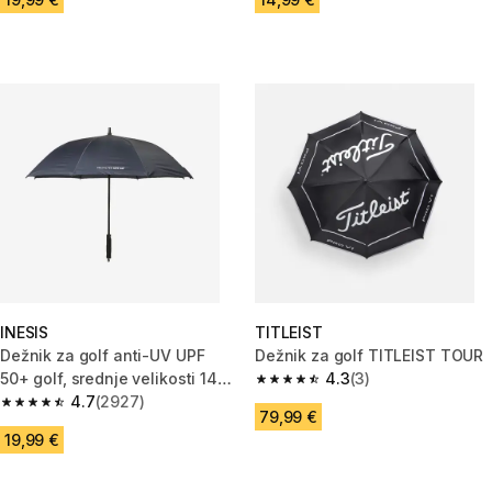
INESIS
TITLEIST
Dežnik za golf anti-UV UPF
Dežnik za golf TITLEIST TOUR
50+ golf, srednje velikosti 140
4.3
(3)
4.3 od 5 zvezdic from 3 ocene
cm, Profilter
4.7
(2927)
4.7 od 5 zvezdic from 2927 ocene
79,99 €
19,99 €