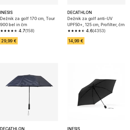
INESIS
DECATHLON
Dežnik za golf 170 cm, Tour
Dežnik za golf anti-UV
900 bel in črn
UPF50+, 125 cm, Profilter, črn
4.7
(158)
4.6
(4353)
4.7 od 5 zvezdic from 158 ocene
4.6 od 5 zvezdic from 4353 oc
29,99 €
14,99 €
DECATHLON
INESIS