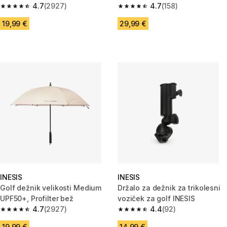
Profilter, bež
4.7
(2927)
4.7
(158)
4.7 od 5 zvezdic from 2927 ocene
4.7 od 5 zvezdic from 158 ocen
19,99 €
29,99 €
INESIS
INESIS
Golf dežnik velikosti Medium
Držalo za dežnik za trikolesni
UPF50+, Profilter bež
voziček za golf INESIS
4.7
(2927)
4.4
(92)
4.7 od 5 zvezdic from 2927 ocene
4.4 od 5 zvezdic from 92 ocen
19,99 €
14,99 €