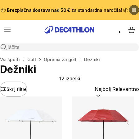
📦
Brezplačna dostava nad 50 €
za standardna naročila! 📦
Meni
Moj
Odpri iskanje
Domov
Vsi športi
Golf
Oprema za golf
Dežniki
Dežniki
12 izdelki
Skrij filtre
Razvrsti po:
(optiona