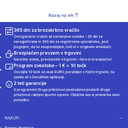
Nazaj na vrh
365 dni za brezskrbno vračilo
Omogočamo vračilo ali zamenjavo izdelka – 30 dni za
neregistrirane in 365 dni za registrirane uporabnike, pod
pogojem, da so neuporabljeni, čisti in v originalni embalaži.
Brezplačen prevzem v trgovini
Naročite online, prevzemite v trgovini – hitro in brezplačno!
Program zvestobe – 1 € = 10 točk
Osvojite 10 točk za vsak EURO, porabljen v fizični trgovini, na
spletu ali v Decathlon aplikaciji.
2 leti garancije
S programom Druga priložnost poskušamo podariti drugo
priložnost rabljeni športni opremi. Obiščite nas in preverite našo
ponudbo.
NAKUPI
Pogoji dostave