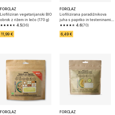
FORCLAZ
FORCLAZ
Liofiliziran vegetarijanski BIO
Liofilizirana paradižnikova
obrok z rižem in lečo (170 g)
juha s papriko in testeninami
4.5
(36)
(45 g)
4.6
(70)
4.5 od 5 zvezdic from 36 ocene
4.6 od 5 zvezdic from 70 ocen
11,99 €
6,49 €
FORCLAZ
FORCLAZ