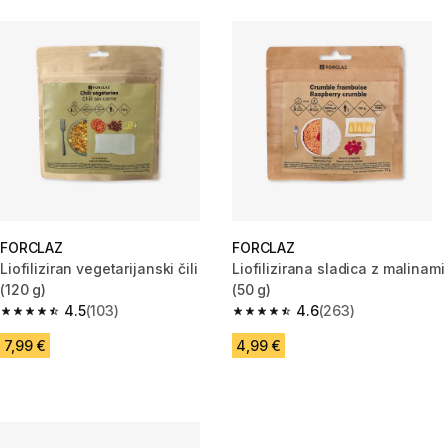
FORCLAZ
FORCLAZ
Liofiliziran vegetarijanski čili
Liofilizirana sladica z malinami
(120 g)
(50 g)
4.5
(103)
4.6
(263)
4.5 od 5 zvezdic from 103 ocene
4.6 od 5 zvezdic from 263 oce
7,99 €
4,99 €