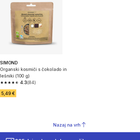
SIMOND
Organski kosmiči s čokolado in
lešniki (100 g)
4.3
(84)
4.3 od 5 zvezdic from 84 ocene
5,49 €
Nazaj na vrh