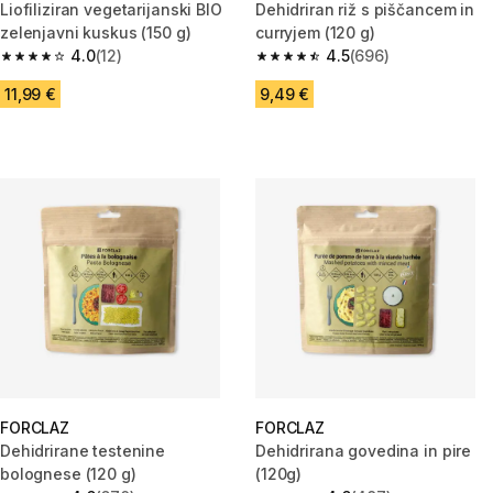
Liofiliziran vegetarijanski BIO
Dehidriran riž s piščancem in
zelenjavni kuskus (150 g)
curryjem (120 g)
4.0
(12)
4.5
(696)
4.0 od 5 zvezdic from 12 ocene
4.5 od 5 zvezdic from 696 oce
11,99 €
9,49 €
FORCLAZ
FORCLAZ
Dehidrirane testenine
Dehidrirana govedina in pire
bolognese (120 g)
(120g)