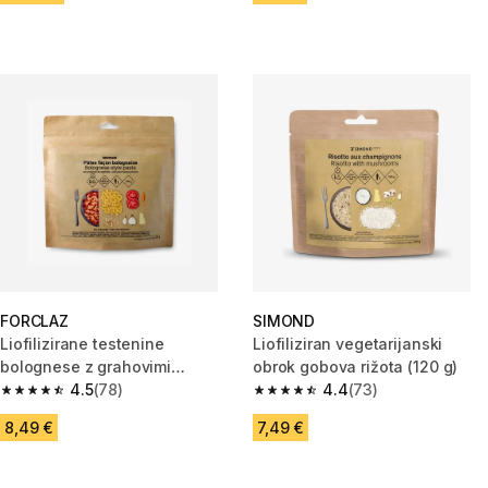
FORCLAZ
SIMOND
Liofilizirane testenine
Liofiliziran vegetarijanski
bolognese z grahovimi
obrok gobova rižota (120 g)
beljakovinami (100 g)
4.5
(78)
4.4
(73)
4.5 od 5 zvezdic from 78 ocene
4.4 od 5 zvezdic from 73 ocen
8,49 €
7,49 €