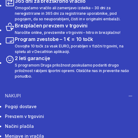
365 dni za brezskrbno vračilo
Omogočamo vračilo ali zamenjavo izdelka – 30 dni za
neregistrirane in 365 dni za registrirane uporabnike, pod
pogojem, da so neuporabljeni, čisti in v originalni embalaži.
Brezplačen prevzem v trgovini
Naročite online, prevzemite v trgovini – hitro in brezplačno!
Program zvestobe – 1 € = 10 točk
Osvojite 10 točk za vsak EURO, porabljen v fizični trgovini, na
spletu ali v Decathlon aplikaciji.
2 leti garancije
S programom Druga priložnost poskušamo podariti drugo
priložnost rabljeni športni opremi. Obiščite nas in preverite našo
ponudbo.
NAKUPI
Pogoji dostave
Prevzem v trgovini
Načini plačila
Menjave in vračila