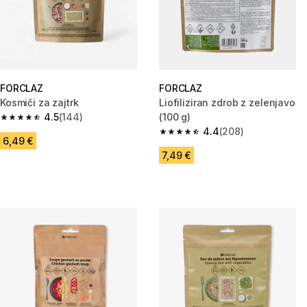
FORCLAZ
FORCLAZ
Kosmiči za zajtrk
Liofiliziran zdrob z zelenjavo
4.5
(144)
(100 g)
4.5 od 5 zvezdic from 144 ocene
4.4
(208)
4.4 od 5 zvezdic from 208 oce
6,49 €
7,49 €