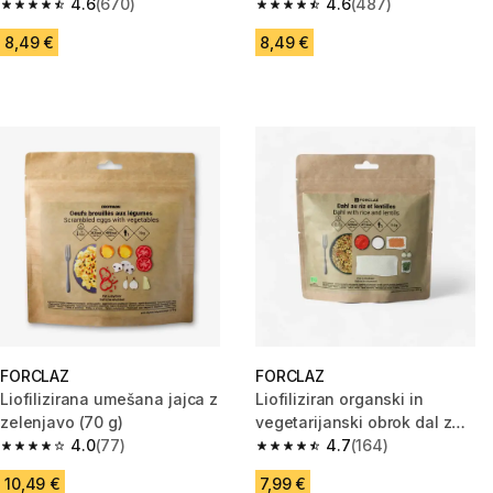
4.6
(670)
4.6
(487)
4.6 od 5 zvezdic from 670 ocene
4.6 od 5 zvezdic from 487 oce
8,49 €
8,49 €
FORCLAZ
FORCLAZ
Liofilizirana umešana jajca z
Liofiliziran organski in
zelenjavo (70 g)
vegetarijanski obrok dal z
4.0
(77)
rižem in lečo (110 g)
4.7
(164)
4.0 od 5 zvezdic from 77 ocene
4.7 od 5 zvezdic from 164 oce
10,49 €
7,99 €