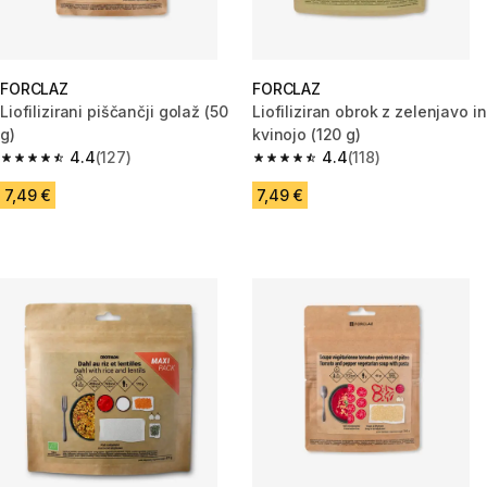
FORCLAZ
FORCLAZ
Liofilizirani piščančji golaž (50
Liofiliziran obrok z zelenjavo in
g)
kvinojo (120 g)
4.4
(127)
4.4
(118)
4.4 od 5 zvezdic from 127 ocene
4.4 od 5 zvezdic from 118 ocen
7,49 €
7,49 €