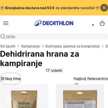
📦
Brezplačna dostava nad 50 €
za standardna naročila! 📦
Meni
Moj
Odpri iskanje
Domov
Vsi športi
Kampiranje
Kuhinjska oprema za kampiranje
D
Dehidrirana hrana za
kampiranje
17 izdelki
Skrij filtre
Razvrsti po:
(optiona