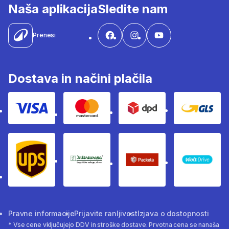
Naša aplikacija
Sledite nam
Prenesi
Dostava in načini plačila
Visa
Mastercard
Dpd
Gls
Ups
Intereuropa
Packeta Sledenje pošilj
WOLT
Pravne informacije
Prijavite ranljivost
Izjava o dostopnosti
* Vse cene vključujejo DDV in stroške dostave. Prvotna cena se nanaša