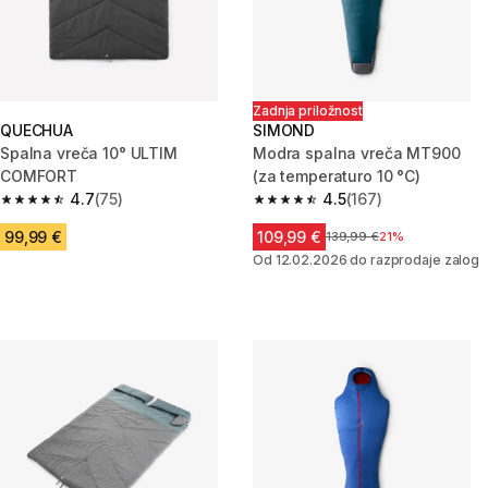
Zadnja priložnost
QUECHUA
SIMOND
Spalna vreča 10° ULTIM
Modra spalna vreča MT900
COMFORT
(za temperaturo 10 °C)
4.7
(75)
4.5
(167)
4.7 od 5 zvezdic from 75 ocene
4.5 od 5 zvezdic from 167 ocen
99,99 €
109,99 €
Cena pred znižanjem
139,99 €
21%
Od 12.02.2026 do razprodaje zalog