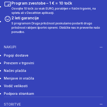
Program zvestobe – 1 € = 10 točk
Osvojite 10 točk za vsak EURO, porabljen v fizični trgovini, na
spletu ali v Decathlon aplikaciji.
2 leti garancije
S programom Druga priložnost poskušamo podariti drugo
priložnost rabljeni športni opremi. Obiščite nas in preverite našo
ponudbo.
NAKUPI
Pogoji dostave
Prevzem v trgovini
Načini plačila
Menjave in vračila
Vodič velikosti
Podpora strankam
STORITVE