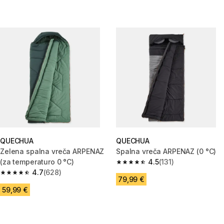
QUECHUA
QUECHUA
Zelena spalna vreča ARPENAZ
Spalna vreča ARPENAZ (0 °C)
(za temperaturo 0 °C)
4.5
(131)
4.5 od 5 zvezdic from 131 ocen
4.7
(628)
4.7 od 5 zvezdic from 628 ocene
79,99 €
59,99 €