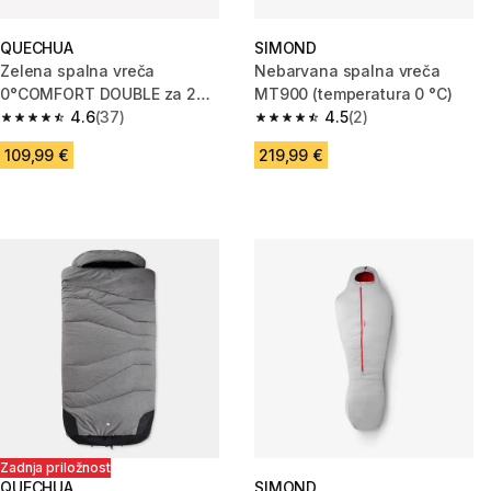
QUECHUA
SIMOND
Zelena spalna vreča
Nebarvana spalna vreča
0°COMFORT DOUBLE za 2
MT900 (temperatura 0 °C)
osebi
4.6
(37)
4.5
(2)
4.6 od 5 zvezdic from 37 ocene
4.5 od 5 zvezdic from 2 ocene
109,99 €
219,99 €
Zadnja priložnost
QUECHUA
SIMOND