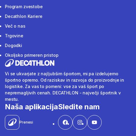
Program zvestobe
Decathlon Kariere
Več o nas
Trgovine
Dogodki
Okoljsko primeren pristop
Vi se ukvarjate z najljubšim športom, mi pa izdelujemo
športno opremo. Od raziskav in razvoja do proizvodnje in
logistike. Za vas to pomeni: vse za vaš šport po
nepremagljivih cenah. DECATHLON - največji športnik v
mestu.
Naša aplikacija
Sledite nam
Prenesi