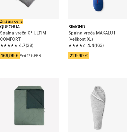
Znižana cena
QUECHUA
SIMOND
Spalna vreča 0° ULTIM
Spalna vreča MAKALU I
COMFORT
(velikost XL)
4.7
(28)
4.4
(163)
4.7 od 5 zvezdic from 28 ocene
4.4 od 5 zvezdic from 163 oce
169,99 €
229,99 €
Prej 179,99 €