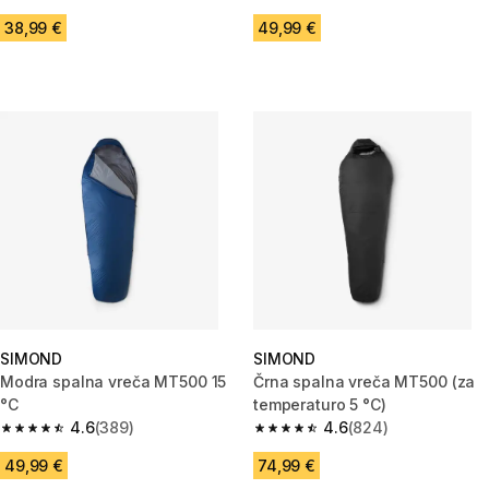
4.6 od 5 zvezdic from 339 ocene
4.7 od 5 zvezdic from 438 oce
38,99 €
49,99 €
SIMOND
SIMOND
Modra spalna vreča MT500 15
Črna spalna vreča MT500 (za
°C
temperaturo 5 °C)
4.6
(389)
4.6
(824)
4.6 od 5 zvezdic from 389 ocene
4.6 od 5 zvezdic from 824 oce
49,99 €
74,99 €