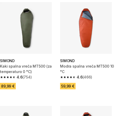
SIMOND
SIMOND
Kaki spalna vreča MT500 (za
Modra spalna vreča MT500 10
temperaturo 0 °C)
°C
4.6
(754)
4.6
(466)
4.6 od 5 zvezdic from 754 ocene
4.6 od 5 zvezdic from 466 oce
89,99 €
59,99 €