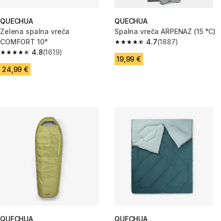
QUECHUA
QUECHUA
Zelena spalna vreča
Spalna vreča ARPENAZ (15 °C)
COMFORT 10°
4.7
(1887)
4.7 od 5 zvezdic from 1887 oc
4.8
(1619)
4.8 od 5 zvezdic from 1619 ocene
19,99 €
24,99 €
QUECHUA
QUECHUA