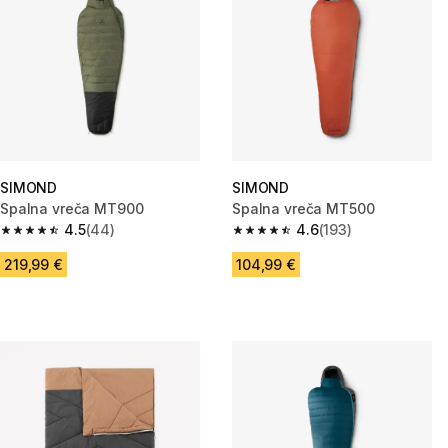
SIMOND
SIMOND
Spalna vreča MT900
Spalna vreča MT500
4.5
(44)
4.6
(193)
4.5 od 5 zvezdic from 44 ocene
4.6 od 5 zvezdic from 193 ocen
219,99 €
104,99 €