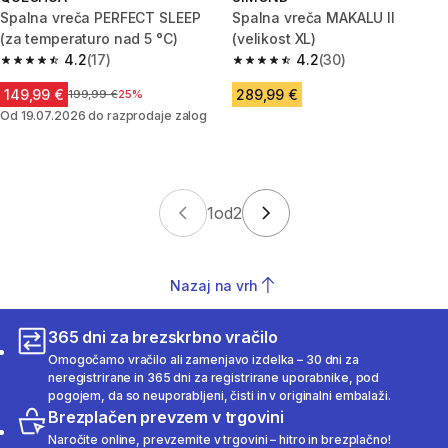
Spalna vreča PERFECT SLEEP
Spalna vreča MAKALU II
(za temperaturo nad 5 °C)
(velikost XL)
4.2
(17)
4.2
(30)
4.2 od 5 zvezdic from 17 ocene
4.2 od 5 zvezdic from 30 ocen
149,99 €
289,99 €
Cena pred znižanjem
199,99 €
25%
Od 19.07.2026 do razprodaje zalog
1
od
2
Nazaj na vrh
365 dni za brezskrbno vračilo
Omogočamo vračilo ali zamenjavo izdelka – 30 dni za
neregistrirane in 365 dni za registrirane uporabnike, pod
pogojem, da so neuporabljeni, čisti in v originalni embalaži.
Brezplačen prevzem v trgovini
Naročite online, prevzemite v trgovini – hitro in brezplačno!