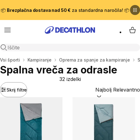
📦
Brezplačna dostava nad 50 €
za standardna naročila! 📦
Meni
Moj
Odpri iskanje
Domov
Vsi športi
Kampiranje
Oprema za spanje za kampiranje
S
Spalna vreča za odrasle
32 izdelki
Skrij filtre
Razvrsti po:
(optiona