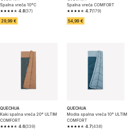
Spalna vreča 10°C
Spalna vreča COMFORT
4.8
(37)
4.7
(179)
4.8 od 5 zvezdic from 37 ocene
4.7 od 5 zvezdic from 179 ocen
29,99 €
54,99 €
QUECHUA
QUECHUA
Kaki spalna vreča 20° ULTIM
Modra spalna vreča 10° ULTIM
COMFORT
COMFORT
4.6
(339)
4.7
(438)