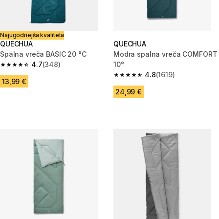
Najugodnejša kvaliteta
QUECHUA
QUECHUA
Spalna vreča BASIC 20 °C
Modra spalna vreča COMFORT
4.7
(348)
10°
4.7 od 5 zvezdic from 348 ocene
4.8
(1619)
4.8 od 5 zvezdic from 1619 oce
13,99 €
24,99 €