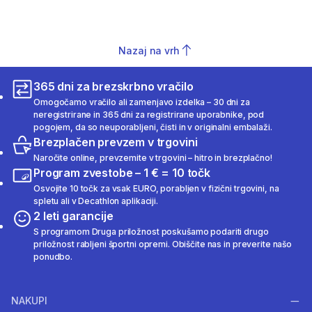
Nazaj na vrh
365 dni za brezskrbno vračilo
Omogočamo vračilo ali zamenjavo izdelka – 30 dni za
neregistrirane in 365 dni za registrirane uporabnike, pod
pogojem, da so neuporabljeni, čisti in v originalni embalaži.
Brezplačen prevzem v trgovini
Naročite online, prevzemite v trgovini – hitro in brezplačno!
Program zvestobe – 1 € = 10 točk
Osvojite 10 točk za vsak EURO, porabljen v fizični trgovini, na
spletu ali v Decathlon aplikaciji.
2 leti garancije
S programom Druga priložnost poskušamo podariti drugo
priložnost rabljeni športni opremi. Obiščite nas in preverite našo
ponudbo.
NAKUPI