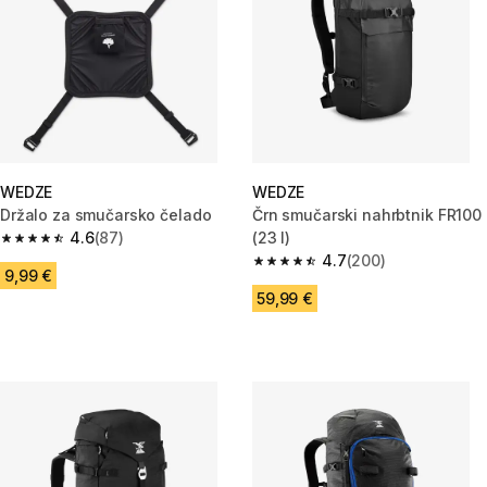
WEDZE
WEDZE
Držalo za smučarsko čelado
Črn smučarski nahrbtnik FR100
4.6
(87)
(23 l)
4.6 od 5 zvezdic from 87 ocene
4.7
(200)
4.7 od 5 zvezdic from 200 oce
9,99 €
59,99 €