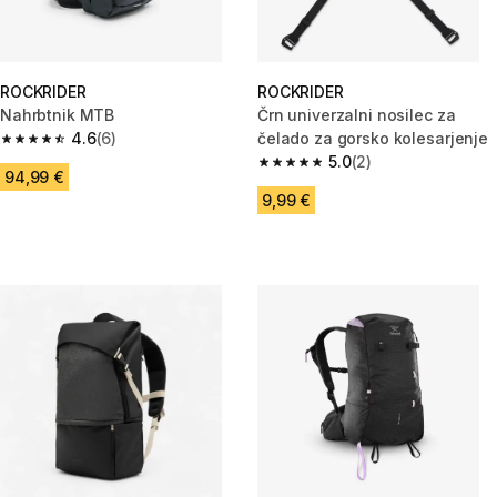
ROCKRIDER
ROCKRIDER
Nahrbtnik MTB
Črn univerzalni nosilec za
4.6
(6)
čelado za gorsko kolesarjenje
4.6 od 5 zvezdic from 6 ocene
5.0
(2)
5.0 od 5 zvezdic from 2 ocene
94,99 €
9,99 €