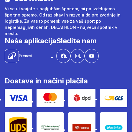
Vi se ukvarjate z najljubšim športom, mi pa izdelujemo
športno opremo. Od raziskav in razvoja do proizvodnje in
logistike. Za vas to pomeni: vse za vaš šport po
nepremagljivih cenah. DECATHLON - največji športnik v
mestu.
Naša aplikacija
Sledite nam
Prenesi
Dostava in načini plačila
Visa
Mastercard
Dpd
Gls
Ups
Intereuropa
Packeta Sledenje pošilj
WOLT