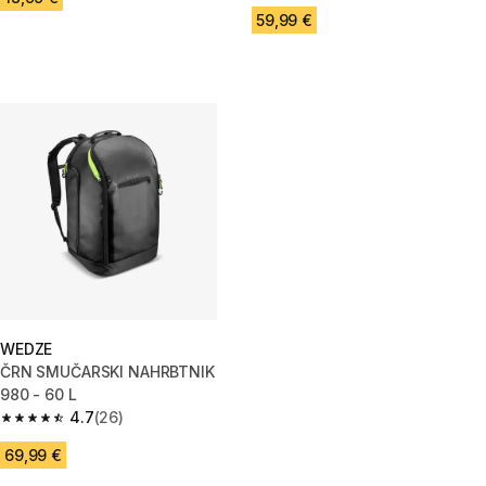
59,99 €
WEDZE
ČRN SMUČARSKI NAHRBTNIK
980 - 60 L
4.7
(26)
4.7 od 5 zvezdic from 26 ocene
69,99 €