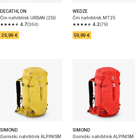
DECATHLON
WEDZE
Črn nahrbtnik URBAN (25l)
Črn nahrbtnik MT25
4.7
(364)
4.2
(79)
4.7 od 5 zvezdic from 364 ocene
4.2 od 5 zvezdic from 79 ocen
29,99 €
59,99 €
SIMOND
SIMOND
Gorniški nahrbtnik ALPINISM
Gorniški nahrbtnik ALPINISM