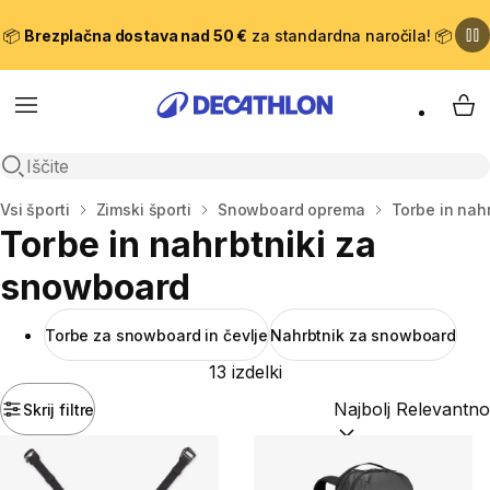
📦
Brezplačna dostava nad 50 €
za standardna naročila! 📦
Meni
Moj
Odpri iskanje
Domov
Vsi športi
Zimski športi
Snowboard oprema
Torbe in nah
Torbe in nahrbtniki za
snowboard
Torbe za snowboard in čevlje
Nahrbtnik za snowboard
13 izdelki
Skrij filtre
Razvrsti po:
(optiona