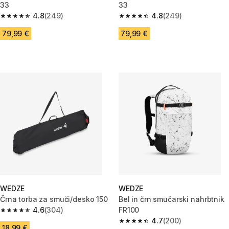
33
33
4.8
(249)
4.8
(249)
4.8 od 5 zvezdic from 249 ocene
4.8 od 5 zvezdic from 249 oce
79,99 €
79,99 €
WEDZE
WEDZE
Črna torba za smuči/desko 150
Bel in črn smučarski nahrbtnik
4.6
(304)
FR100
4.6 od 5 zvezdic from 304 ocene
4.7
(200)
4.7 od 5 zvezdic from 200 oce
18,99 €