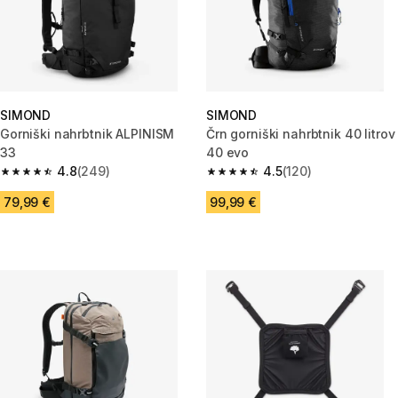
SIMOND
SIMOND
Gorniški nahrbtnik ALPINISM
Črn gorniški nahrbtnik 40 litrov
33
40 evo
4.8
(249)
4.5
(120)
4.8 od 5 zvezdic from 249 ocene
4.5 od 5 zvezdic from 120 ocen
79,99 €
99,99 €