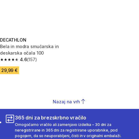
DECATHLON
Bela in modra smučarska in
deskarska očala 100
4.6
(157)
4.6 od 5 zvezdic from 157 ocene
29,99 €
Nazaj na vrh
365 dni za brezskrbno vračilo
Omogočamo vračilo ali zamenjavo izdelka – 30 dni za
neregistrirane in 365 dni za registrirane uporabnike, pod
pogojem, da so neuporabljeni, čisti in v originalni embalaži.