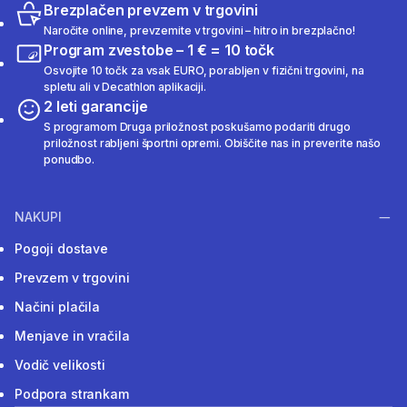
Brezplačen prevzem v trgovini
Naročite online, prevzemite v trgovini – hitro in brezplačno!
Program zvestobe – 1 € = 10 točk
Osvojite 10 točk za vsak EURO, porabljen v fizični trgovini, na
spletu ali v Decathlon aplikaciji.
2 leti garancije
S programom Druga priložnost poskušamo podariti drugo
priložnost rabljeni športni opremi. Obiščite nas in preverite našo
ponudbo.
NAKUPI
Pogoji dostave
Prevzem v trgovini
Načini plačila
Menjave in vračila
Vodič velikosti
Podpora strankam