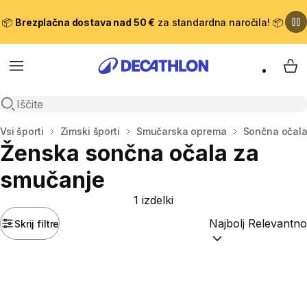
📦
Brezplačna dostava nad 50 €
za standardna naročila! 📦
Meni
Moj
Odpri iskanje
Domov
Vsi športi
Zimski športi
Smučarska oprema
Sončna očala
Ženska sončna očala za
smučanje
1 izdelki
Skrij filtre
Razvrsti po:
(optiona