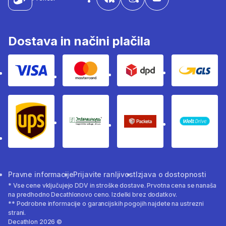
Dostava in načini plačila
Visa
Mastercard
Dpd
Gls
Ups
Intereuropa
Packeta Sledenje pošilj
WOLT
Pravne informacije
Prijavite ranljivost
Izjava o dostopnosti
* Vse cene vključujejo DDV in stroške dostave. Prvotna cena se nanaša
na predhodno Decathlonovo ceno. Izdelki brez dodatkov.
** Podrobne informacije o garancijskih pogojih najdete na ustrezni
strani.
Decathlon 2026 ©