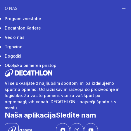
O NAS
Program zvestobe
Decathlon Kariere
Več o nas
Trgovine
Dogodki
Okoljsko primeren pristop
Vi se ukvarjate z najljubšim športom, mi pa izdelujemo
športno opremo. Od raziskav in razvoja do proizvodnje in
logistike. Za vas to pomeni: vse za vaš šport po
nepremagljivih cenah. DECATHLON - največji športnik v
mestu.
Naša aplikacija
Sledite nam
Prenesi