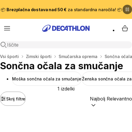
📦
Brezplačna dostava nad 50 €
za standardna naročila! 📦
Meni
Moj
Odpri iskanje
Domov
Vsi športi
Zimski športi
Smučarska oprema
Sončna očala
Sončna očala za smučanje
Moška sončna očala za smučanje
Ženska sončna očala za
1 izdelki
Skrij filtre
Razvrsti po:
(optiona