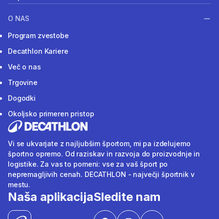
O NAS
Program zvestobe
Decathlon Kariere
Več o nas
Trgovine
Dogodki
Okoljsko primeren pristop
Vi se ukvarjate z najljubšim športom, mi pa izdelujemo
športno opremo. Od raziskav in razvoja do proizvodnje in
logistike. Za vas to pomeni: vse za vaš šport po
nepremagljivih cenah. DECATHLON - največji športnik v
mestu.
Naša aplikacija
Sledite nam