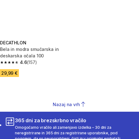
DECATHLON
Bela in modra smučarska in
deskarska očala 100
4.6
(157)
4.6 od 5 zvezdic from 157 ocene
29,99 €
Nazaj na vrh
365 dni za brezskrbno vračilo
Omogočamo vračilo ali zamenjavo izdelka – 30 dni za
neregistrirane in 365 dni za registrirane uporabnike, pod
pogojem, da so neuporabljeni, čisti in v originalni embalaži.