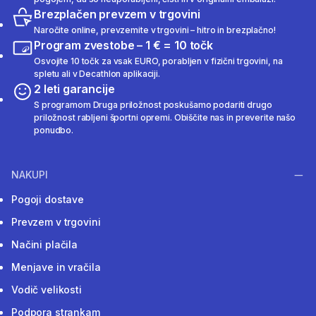
Brezplačen prevzem v trgovini
Naročite online, prevzemite v trgovini – hitro in brezplačno!
Program zvestobe – 1 € = 10 točk
Osvojite 10 točk za vsak EURO, porabljen v fizični trgovini, na
spletu ali v Decathlon aplikaciji.
2 leti garancije
S programom Druga priložnost poskušamo podariti drugo
priložnost rabljeni športni opremi. Obiščite nas in preverite našo
ponudbo.
NAKUPI
Pogoji dostave
Prevzem v trgovini
Načini plačila
Menjave in vračila
Vodič velikosti
Podpora strankam