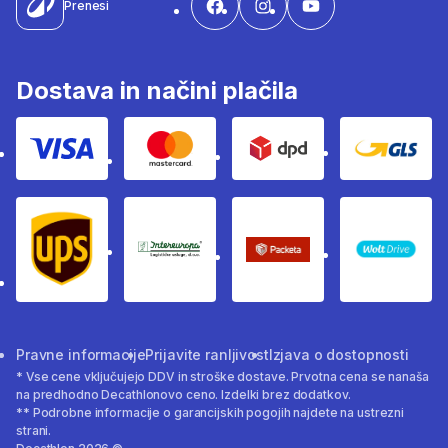
Prenesi
Dostava in načini plačila
Visa
Mastercard
Dpd
Gls
Ups
Intereuropa
Packeta Sledenje pošilj
WOLT
Pravne informacije
Prijavite ranljivost
Izjava o dostopnosti
* Vse cene vključujejo DDV in stroške dostave. Prvotna cena se nanaša
na predhodno Decathlonovo ceno. Izdelki brez dodatkov.
** Podrobne informacije o garancijskih pogojih najdete na ustrezni
strani.