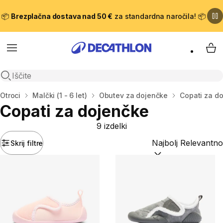
📦
Brezplačna dostava nad 50 €
za standardna naročila! 📦
Meni
Moj
Odpri iskanje
Domov
Otroci
Malčki (1 - 6 let)
Obutev za dojenčke
Copati za d
Copati za dojenčke
9 izdelki
Skrij filtre
Razvrsti po:
(optiona