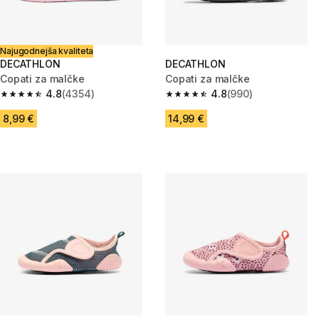
Najugodnejša kvaliteta
DECATHLON
DECATHLON
Copati za malčke
Copati za malčke
4.8
(4354)
4.8
(990)
4.8 od 5 zvezdic from 4354 ocene
4.8 od 5 zvezdic from 990 oce
8,99 €
14,99 €