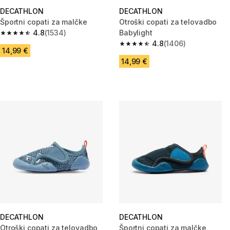
DECATHLON
DECATHLON
Športni copati za malčke
Otroški copati za telovadbo
4.8
(1534)
Babylight
4.8 od 5 zvezdic from 1534 ocene
4.8
(1406)
4.8 od 5 zvezdic from 1406 oc
14,99 €
14,99 €
DECATHLON
DECATHLON
Otroški copati za telovadbo
Športni copati za malčke