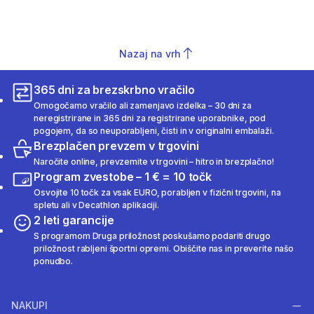
Nazaj na vrh
365 dni za brezskrbno vračilo
Omogočamo vračilo ali zamenjavo izdelka – 30 dni za
neregistrirane in 365 dni za registrirane uporabnike, pod
pogojem, da so neuporabljeni, čisti in v originalni embalaži.
Brezplačen prevzem v trgovini
Naročite online, prevzemite v trgovini – hitro in brezplačno!
Program zvestobe – 1 € = 10 točk
Osvojite 10 točk za vsak EURO, porabljen v fizični trgovini, na
spletu ali v Decathlon aplikaciji.
2 leti garancije
S programom Druga priložnost poskušamo podariti drugo
priložnost rabljeni športni opremi. Obiščite nas in preverite našo
ponudbo.
NAKUPI