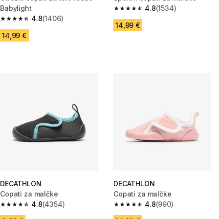
Babylight
4.8
(1534)
4.8 od 5 zvezdic from 1534 oc
4.8
(1406)
4.8 od 5 zvezdic from 1406 ocene
14,99 €
14,99 €
DECATHLON
DECATHLON
Copati za malčke
Copati za malčke
4.8
(4354)
4.8
(990)
4.8 od 5 zvezdic from 4354 ocene
4.8 od 5 zvezdic from 990 oce