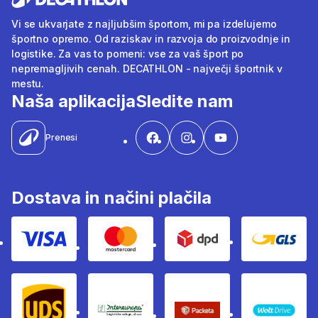
Vi se ukvarjate z najljubšim športom, mi pa izdelujemo
športno opremo. Od raziskav in razvoja do proizvodnje in
logistike. Za vas to pomeni: vse za vaš šport po
nepremagljivih cenah. DECATHLON - največji športnik v
mestu.
Naša aplikacija
Sledite nam
Prenesi
Dostava in načini plačila
Visa
Mastercard
Dpd
Gls
Ups
Intereuropa
Packeta Sledenje pošilj
WOLT