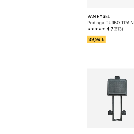
VAN RYSEL
Podloga TURBO TRAIN
4.7
(613)
4.7 od 5 zvezdic from
39,99 €