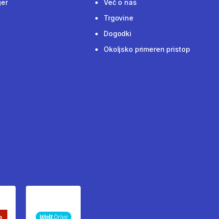
ger
Več o nas
Trgovine
Dogodki
Okoljsko primeren pristop