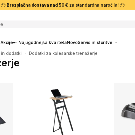
📦
Brezplačna dostava nad 50 €
za standardna naročila! 📦
skanje
Akcije
Najugodnejša kvaliteta
Novo
Servis in storitve
 in dodatki
Dodatki za kolesarske trenažerje
žerje