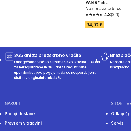
VAN RYSEL
Nosilec za tablico
4.3
(211)
4.3 od 5 zvezdic from 
34,99 €
365 dni za brezskrbno vračilo
Brezplač
Omogočamo vračilo ali zamenjavo izdelka – 30 dni
Naročite onli
za neregistrirane in 365 dni za registrirane
brezplačno!
uporabnike, pod pogojem, da so neuporabljeni,
čisti in v originalni embalaži.
NAKUPI
STORITV
Pogoji dostave
Odkup šp
Prevzem v trgovini
Servis