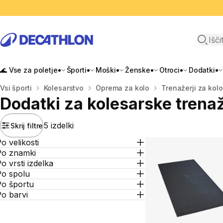
Odpri i
🌊 Vse za poletje
Športi
Moški
Ženske
Otroci
Dodatki
Domov
Vsi športi
Kolesarstvo
Oprema za kolo
Trenažerji za kolo
Dodatki za kolesarske trena
5 izdelki
Skrij filtre
o velikosti
Po znamki
o vrsti izdelka
Po spolu
Po športu
o barvi