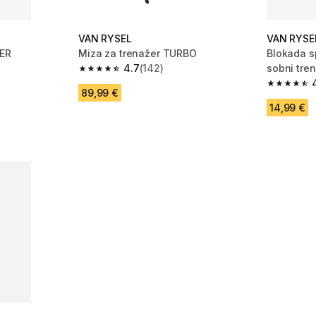
VAN RYSEL
VAN RYSE
ER
Miza za trenažer TURBO
Blokada s
4.7
(142)
sobni tre
 613 ocene
4.7 od 5 zvezdic from 142 ocene
4.7 od 5 
89,99 €
14,99 €