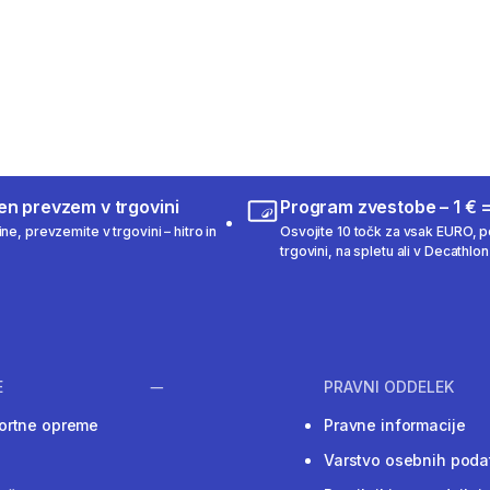
211 ocene
en prevzem v trgovini
Program zvestobe – 1 € =
ne, prevzemite v trgovini – hitro in
Osvojite 10 točk za vsak EURO, po
trgovini, na spletu ali v Decathlon 
E
PRAVNI ODDELEK
ortne opreme
Pravne informacije
Varstvo osebnih poda