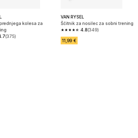
L
VAN RYSEL
prednjega kolesa za
Ščitnik za nosilec za sobni trening
ning
4.8
(349)
4.8 od 5 zvezdic from 349 ocene
4.7
(375)
zvezdic from 375 ocene
11,99 €