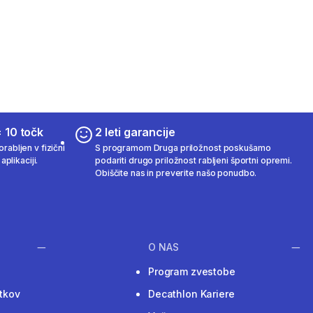
 10 točk
2 leti garancije
rabljen v fizični
S programom Druga priložnost poskušamo
aplikaciji.
podariti drugo priložnost rabljeni športni opremi.
Obiščite nas in preverite našo ponudbo.
O NAS
Program zvestobe
tkov
Decathlon Kariere