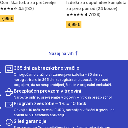
Gorniška torba za preživetje
Izdelki za dopolnitev kompleta
4.5
(132)
za prvo pomoč (24 kosov)
4.5 od 5 zvezdic from 132 ocene
4.7
(128)
4.7 od 5 zvezdic from 128 ocen
7,99 €
4,99 €
Nazaj na vrh
365 dni za brezskrbno vračilo
Omogočamo vračilo ali zamenjavo izdelka – 30 dni za
neregistrirane in 365 dni za registrirane uporabnike, pod
pogojem, da so neuporabljeni, čisti in v originalni embalaži.
Brezplačen prevzem v trgovini
Naročite online, prevzemite v trgovini – hitro in brezplačno!
Program zvestobe – 1 € = 10 točk
Osvojite 10 točk za vsak EURO, porabljen v fizični trgovini, na
spletu ali v Decathlon aplikaciji.
2 leti garancije
S programom Druga priložnost poskušamo podariti drugo