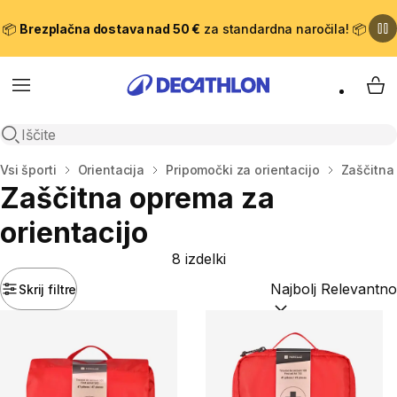
📦
Brezplačna dostava nad 50 €
za standardna naročila! 📦
Meni
Moj
Odpri iskanje
Domov
Vsi športi
Orientacija
Pripomočki za orientacijo
Zaščitna
Zaščitna oprema za
orientacijo
8 izdelki
Skrij filtre
Razvrsti po:
(optiona