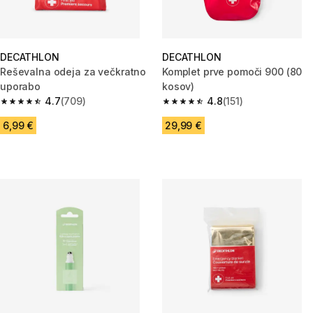
DECATHLON
DECATHLON
Reševalna odeja za večkratno
Komplet prve pomoči 900 (80
uporabo
kosov)
4.7
(709)
4.8
(151)
4.7 od 5 zvezdic from 709 ocene
4.8 od 5 zvezdic from 151 ocen
6,99 €
29,99 €