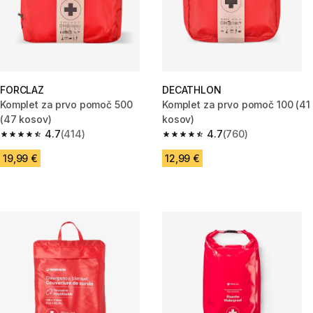
FORCLAZ
DECATHLON
Komplet za prvo pomoč 500
Komplet za prvo pomoč 100 (41
(47 kosov)
kosov)
4.7
(414)
4.7
(760)
4.7 od 5 zvezdic from 414 ocene
4.7 od 5 zvezdic from 760 oce
19,99 €
12,99 €