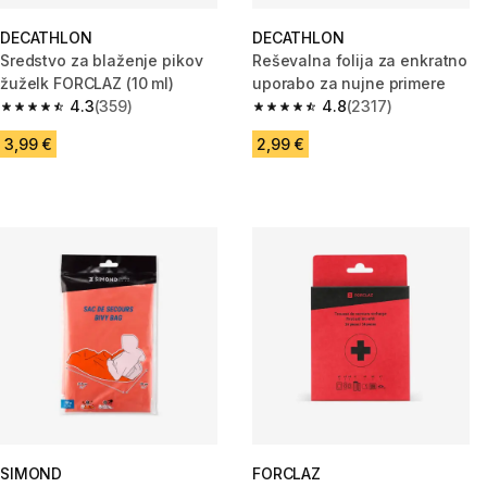
DECATHLON
DECATHLON
Sredstvo za blaženje pikov
Reševalna folija za enkratno
žuželk FORCLAZ (10 ml)
uporabo za nujne primere
4.3
(359)
4.8
(2317)
4.3 od 5 zvezdic from 359 ocene
4.8 od 5 zvezdic from 2317 oc
3,99 €
2,99 €
SIMOND
FORCLAZ