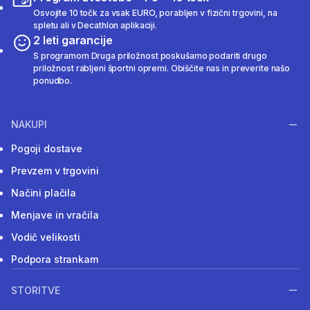
Osvojite 10 točk za vsak EURO, porabljen v fizični trgovini, na
spletu ali v Decathlon aplikaciji.
2 leti garancije
S programom Druga priložnost poskušamo podariti drugo
priložnost rabljeni športni opremi. Obiščite nas in preverite našo
ponudbo.
NAKUPI
Pogoji dostave
Prevzem v trgovini
Načini plačila
Menjave in vračila
Vodič velikosti
Podpora strankam
STORITVE