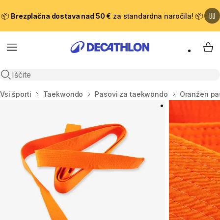
📦
Brezplačna dostava nad 50 €
za standardna naročila! 📦
Meni
Moj
Odpri iskanje
Domov
Vsi športi
Taekwondo
Pasovi za taekwondo
Oranžen pas