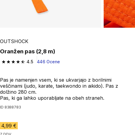
OUTSHOCK
Oranžen pas (2,8 m)
4.5
446 Ocene
4.5 od 5 zvezdic from 446 ocene
Pas je namenjen vsem, ki se ukvarjajo z borilnimi
veščinami (judo, karate, taekwondo in aikido). Pas z
dolžino 280 cm.
Pas, ki ga lahko uporabljate na obeh straneh.
ID
8388783
4,99 €
Z DDV