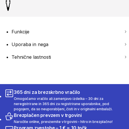
Funkcije
Uporaba in nega
Tehnične lastnosti
365 dni za brezskrbno vračilo
Omogočamo vračilo ali zamenjavo izdelka – 30 dni za
neregistrirane in 365 dni za registrirane uporabnike, pod
pogojem, da so neuporabljeni, čisti in v originalni embalaži.
Brezplačen prevzem v trgovini
Naročite online, prevzemite v trgovini – hitro in brezplačno!
Program zvestobe – 1 € = 10 točk