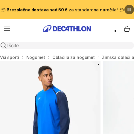
📦
Brezplačna dostava nad 50 €
za standardna naročila! 📦
Meni
Moj
Odpri iskanje
Domov
Vsi športi
Nogomet
Oblačila za nogomet
Zimska oblačil