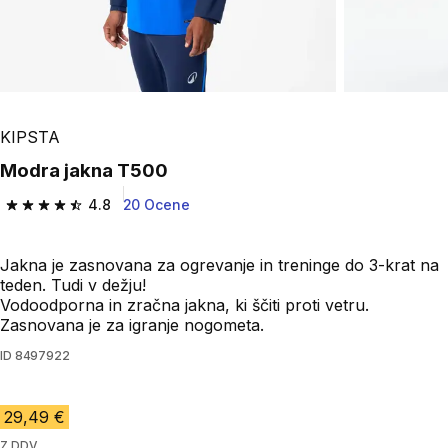
KIPSTA
Modra jakna T500
4.8
20 Ocene
4.8 od 5 zvezdic from 20 ocene
Jakna je zasnovana za ogrevanje in treninge do 3-krat na
teden. Tudi v dežju!
Vodoodporna in zračna jakna, ki ščiti proti vetru.
Zasnovana je za igranje nogometa.
ID
8497922
29,49 €
Z DDV