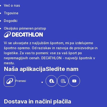
Več o nas
Trgovine
Dogodki
Okoljsko primeren pristop
Vi se ukvarjate z najljubšim športom, mi pa izdelujemo
športno opremo. Od raziskav in razvoja do proizvodnje in
logistike. Za vas to pomeni: vse za vaš šport po
nepremagljivih cenah. DECATHLON - največji športnik v
mestu.
Naša aplikacija
Sledite nam
Prenesi
Dostava in načini plačila