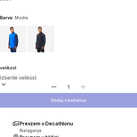
Barva:
Modra
Choose a variant
velikost
Izberite količino
Dodaj v košarico
Prevzem v Decathlonu
Nalaganje