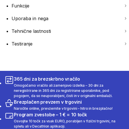
Funkcije
Uporaba in nega
Tehnične lastnosti
Testiranje
365 dni za brezskrbno vračilo
Omogočamo vračilo ali zamenjavo izdelka – 30 dni za
neregistrirane in 365 dni za registrirane uporabnike, pod
pogojem, da so neuporabljeni, čisti in v originalni embalaži.
Brezplačen prevzem v trgovini
Naročite online, prevzemite v trgovini – hitro in brezplačno!
Program zvestobe – 1 € = 10 točk
Osvojite 10 točk za vsak EURO, porabljen v fizični trgovini, na
spletu ali v Decathlon aplikaciji.