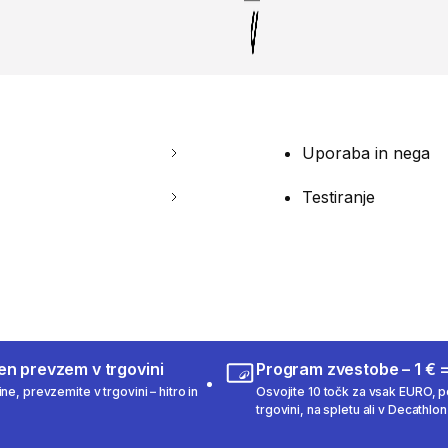
Uporaba in nega
Testiranje
en prevzem v trgovini
Program zvestobe – 1 € =
ne, prevzemite v trgovini – hitro in
Osvojite 10 točk za vsak EURO, po
trgovini, na spletu ali v Decathlon 