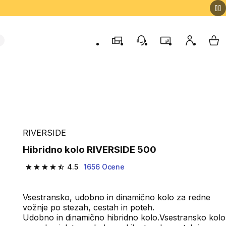
Trgovine
Podporo strankam
Program zvestob
Moj račun
Moj
RIVERSIDE
Hibridno kolo RIVERSIDE 500
4.5
1656 Ocene
4.5 od 5 zvezdic from 1656 ocene
Vsestransko, udobno in dinamično kolo za redne
vožnje po stezah, cestah in poteh.
Udobno in dinamično hibridno kolo.Vsestransko kolo