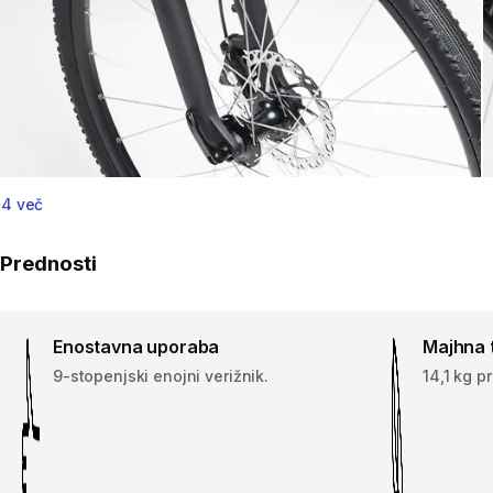
4 več
Prednosti
Enostavna uporaba
Majhna 
9-stopenjski enojni verižnik.
14,1 kg pr