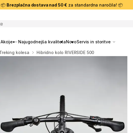
📦
Brezplačna dostava nad 50 €
za standardna naročila! 📦
skanje
Akcije
Najugodnejša kvaliteta
Novo
Servis in storitve
Treking kolesa
Hibridno kolo RIVERSIDE 500