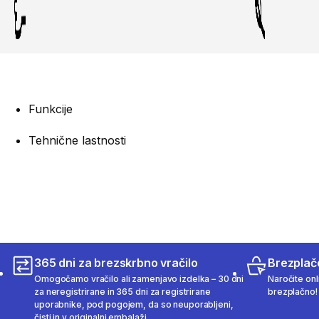
Funkcije
Tehnične lastnosti
365 dni za brezskrbno vračilo
Brezplač
Omogočamo vračilo ali zamenjavo izdelka – 30 dni
Naročite onli
za neregistrirane in 365 dni za registrirane
brezplačno!
uporabnike, pod pogojem, da so neuporabljeni,
čisti in v originalni embalaži.