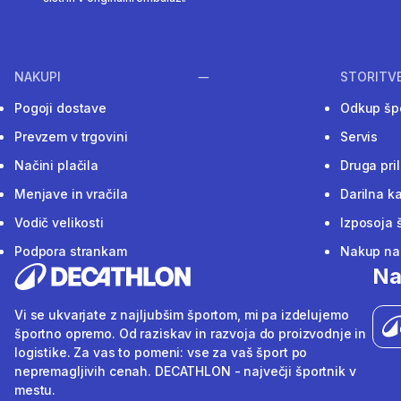
NAKUPI
STORITV
Pogoji dostave
Odkup šp
Prevzem v trgovini
Servis
Načini plačila
Druga pri
Menjave in vračila
Darilna ka
Vodič velikosti
Izposoja 
Podpora strankam
Nakup na 
Na
Vi se ukvarjate z najljubšim športom, mi pa izdelujemo
športno opremo. Od raziskav in razvoja do proizvodnje in
logistike. Za vas to pomeni: vse za vaš šport po
nepremagljivih cenah. DECATHLON - največji športnik v
mestu.