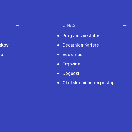
O NAS
Program zvestobe
tkov
Decathlon Kariere
ger
Več o nas
Trgovine
Dogodki
Okoljsko primeren pristop