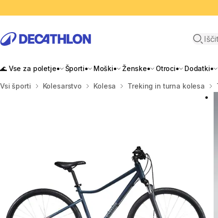
Odpri i
🌊 Vse za poletje
Športi
Moški
Ženske
Otroci
Dodatki
Domov
Vsi športi
Kolesarstvo
Kolesa
Treking in turna kolesa