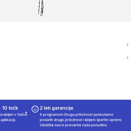
 10 točk
2 leti garancije
rabljen v fizični
S programom Druga priložnost poskušamo
aplikaciji.
podariti drugo priložnost rabljeni športni opremi.
Obiščite nas in preverite našo ponudbo.