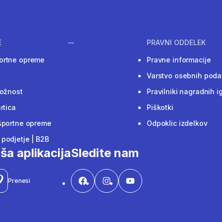
E
PRAVNI ODDELEK
ortne opreme
Pravne informacije
Varstvo osebnih poda
ložnost
Pravilniki nagradnih i
rtica
Piškotki
športne opreme
Odpoklic izdelkov
podjetje | B2B
ša aplikacija
Sledite nam
Prenesi