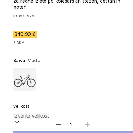
za redne izlete po kolesarskih stezah, cestah in
poteh.
ID
8577925
349,99 €
Z DDV
Barva:
Modra
Choose a variant
velikost
Izberite količino