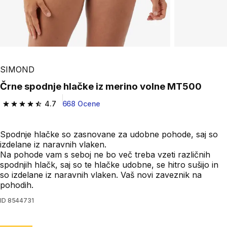
SIMOND
Črne spodnje hlačke iz merino volne MT500
4.7
668 Ocene
4.7 od 5 zvezdic from 668 ocene
Spodnje hlačke so zasnovane za udobne pohode, saj so
izdelane iz naravnih vlaken.
Na pohode vam s seboj ne bo več treba vzeti različnih
spodnjih hlačk, saj so te hlačke udobne, se hitro sušijo in
so izdelane iz naravnih vlaken. Vaš novi zaveznik na
pohodih.
ID
8544731