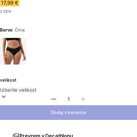
17,99 €
Z DDV
Barva:
Črna
Choose a variant
velikost
Izberite količino
Dodaj v košarico
Prevzem v Decathlonu