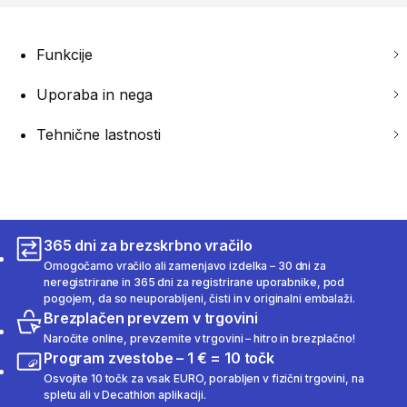
Funkcije
Uporaba in nega
Tehnične lastnosti
365 dni za brezskrbno vračilo
Omogočamo vračilo ali zamenjavo izdelka – 30 dni za
neregistrirane in 365 dni za registrirane uporabnike, pod
pogojem, da so neuporabljeni, čisti in v originalni embalaži.
Brezplačen prevzem v trgovini
Naročite online, prevzemite v trgovini – hitro in brezplačno!
Program zvestobe – 1 € = 10 točk
Osvojite 10 točk za vsak EURO, porabljen v fizični trgovini, na
spletu ali v Decathlon aplikaciji.