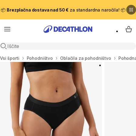
📦
Brezplačna dostava nad 50 €
za standardna naročila! 📦
Meni
Moj
Odpri iskanje
Domov
Vsi športi
Pohodništvo
Oblačila za pohodništvo
Pohodna 