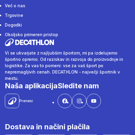
Več o nas
Trgovine
Dogodki
Okoljsko primeren pristop
Vi se ukvarjate z najljubšim športom, mi pa izdelujemo
športno opremo. Od raziskav in razvoja do proizvodnje in
logistike. Za vas to pomeni: vse za vaš šport po
nepremagljivih cenah. DECATHLON - največji športnik v
mestu.
Naša aplikacija
Sledite nam
Prenesi
Dostava in načini plačila