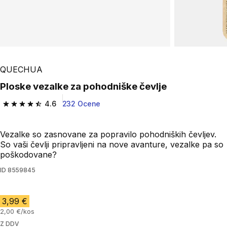
QUECHUA
Ploske vezalke za pohodniške čevlje
4.6
232 Ocene
4.6 od 5 zvezdic from 232 ocene
Vezalke so zasnovane za popravilo pohodniških čevljev.
So vaši čevlji pripravljeni na nove avanture, vezalke pa so
poškodovane?
ID
8559845
3,99 €
2,00 €/kos
Z DDV