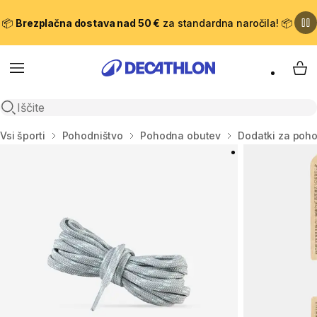
📦
Brezplačna dostava nad 50 €
za standardna naročila! 📦
Meni
Moj
Odpri iskanje
Domov
Vsi športi
Pohodništvo
Pohodna obutev
Dodatki za poh