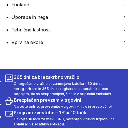
Funkcije
Uporaba in nega
Tehnične lastnosti
Vpliv na okolje
365 dni za brezskrbno vračilo
Omogočamo vračilo ali zamenjavo izdelka – 30 dni za
neregistrirane in 365 dni za registrirane uporabnike, pod
pogojem, da so neuporabljeni, čisti in v originalni embalaži.
Brezplačen prevzem v trgovini
Naročite online, prevzemite v trgovini – hitro in brezplačno!
Program zvestobe – 1 € = 10 točk
Osvojite 10 točk za vsak EURO, porabljen v fizični trgovini, na
spletu ali v Decathlon aplikaciji.