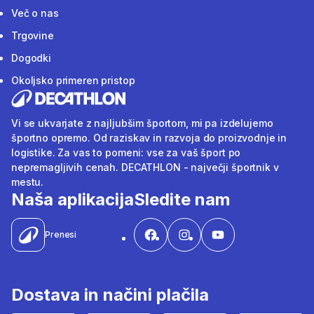
Več o nas
Trgovine
Dogodki
Okoljsko primeren pristop
Vi se ukvarjate z najljubšim športom, mi pa izdelujemo
športno opremo. Od raziskav in razvoja do proizvodnje in
logistike. Za vas to pomeni: vse za vaš šport po
nepremagljivih cenah. DECATHLON - največji športnik v
mestu.
Naša aplikacija
Sledite nam
Prenesi
Dostava in načini plačila