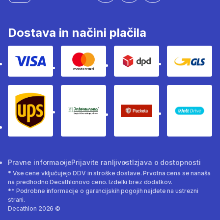
Dostava in načini plačila
Visa
Mastercard
Dpd
Gls
Ups
Intereuropa
Packeta Sledenje pošilj
WOLT
Pravne informacije
Prijavite ranljivost
Izjava o dostopnosti
* Vse cene vključujejo DDV in stroške dostave. Prvotna cena se nanaša
na predhodno Decathlonovo ceno. Izdelki brez dodatkov.
** Podrobne informacije o garancijskih pogojih najdete na ustrezni
strani.
Decathlon 2026 ©