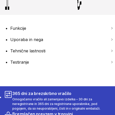
Funkcije
Uporaba in nega
Tehnične lastnosti
Testiranje
365 dni za brezskrbno vračilo
Omogočamo vračilo ali zamenjavo izdelka – 30 dni za
neregistrirane in 365 dni za registrirane uporabnike, pod
pogojem, da so neuporabljeni, čisti in v originalni embalaži.
Brezplačen prevzem v trgovini