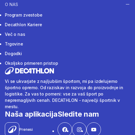
O NAS
Program zvestobe
Decathlon Kariere
Več o nas
Trgovine
Dogodki
Okoljsko primeren pristop
Vi se ukvarjate z najljubšim športom, mi pa izdelujemo
športno opremo. Od raziskav in razvoja do proizvodnje in
logistike. Za vas to pomeni: vse za vaš šport po
nepremagljivih cenah. DECATHLON - največji športnik v
mestu.
Naša aplikacija
Sledite nam
Prenesi