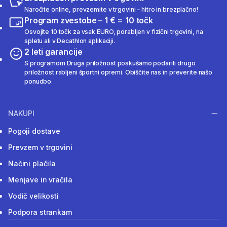
Naročite online, prevzemite v trgovini – hitro in brezplačno!
Program zvestobe – 1 € = 10 točk
Osvojite 10 točk za vsak EURO, porabljen v fizični trgovini, na
spletu ali v Decathlon aplikaciji.
2 leti garancije
S programom Druga priložnost poskušamo podariti drugo
priložnost rabljeni športni opremi. Obiščite nas in preverite našo
ponudbo.
NAKUPI
Pogoji dostave
Prevzem v trgovini
Načini plačila
Menjave in vračila
Vodič velikosti
Podpora strankam