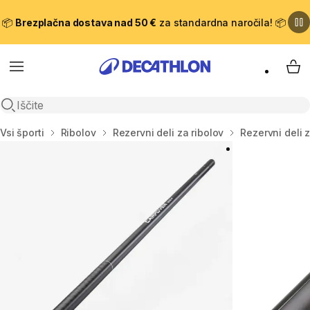
📦
Brezplačna dostava nad 50 €
za standardna naročila! 📦
Meni
Moj
Odpri iskanje
Domov
Vsi športi
Ribolov
Rezervni deli za ribolov
Rezervni deli 