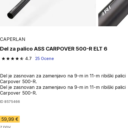
CAPERLAN
Del za palico ASS CARPOVER 500-R ELT 6
4.7
25 Ocene
4.7 od 5 zvezdic from 25 ocene
Del je zasnovan za zamenjavo na 9-m in 11-m ribiški palici
Carpover 500-R.
Del je zasnovan za zamenjavo na 9-m in 11-m ribiški palici
Carpover 500-R.
ID
8575466
59,99 €
Z DDV