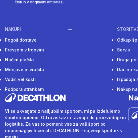
čisti in v originalni embalaži.
NAKUPI
STORITV
Pogoji dostave
Odkup šp
Prevzem v trgovini
Servis
Načini plačila
Druga pri
Menjave in vračila
Darilna ka
Vodič velikosti
Izposoja 
Podpora strankam
Nakup na 
Na
Vi se ukvarjate z najljubšim športom, mi pa izdelujemo
športno opremo. Od raziskav in razvoja do proizvodnje in
logistike. Za vas to pomeni: vse za vaš šport po
nepremagljivih cenah. DECATHLON - največji športnik v
mestu.