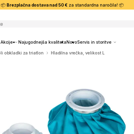
📦
Brezplačna dostava nad 50 €
za standardna naročila! 📦
skanje
Akcije
Najugodnejša kvaliteta
Novo
Servis in storitve
li obkladki za triatlon
Hladilna vrečka, velikost L