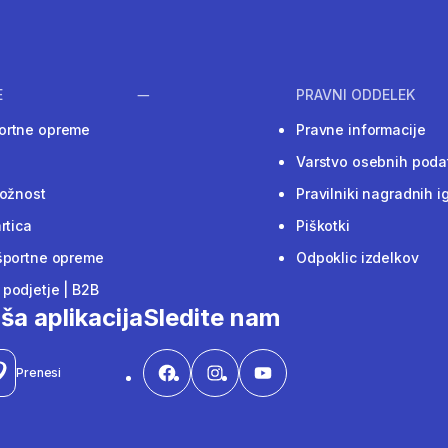
E
PRAVNI ODDELEK
ortne opreme
Pravne informacije
Varstvo osebnih poda
ložnost
Pravilniki nagradnih i
rtica
Piškotki
športne opreme
Odpoklic izdelkov
podjetje | B2B
ša aplikacija
Sledite nam
Prenesi