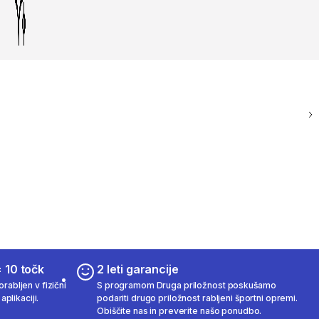
 10 točk
2 leti garancije
rabljen v fizični
S programom Druga priložnost poskušamo
aplikaciji.
podariti drugo priložnost rabljeni športni opremi.
Obiščite nas in preverite našo ponudbo.