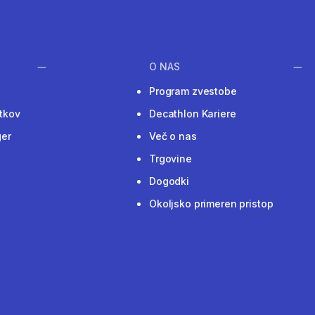
O NAS
Program zvestobe
tkov
Decathlon Kariere
ger
Več o nas
Trgovine
Dogodki
Okoljsko primeren pristop