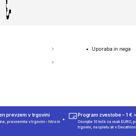
Uporaba in nega
en prevzem v trgovini
Program zvestobe – 1 € =
ne, prevzemite v trgovini – hitro in
Osvojite 10 točk za vsak EURO, po
trgovini, na spletu ali v Decathlon 