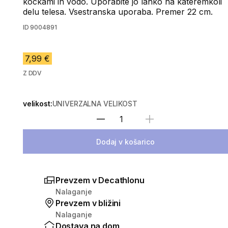
kockami in vodo. Uporabite jo lahko na kateremkoli
delu telesa. Vsestranska uporaba. Premer 22 cm.
ID
9004891
7,99 €
Z DDV
velikost:
UNIVERZALNA VELIKOST
Izberite količino
Dodaj v košarico
Prevzem v Decathlonu
Nalaganje
Prevzem v bližini
Nalaganje
Dostava na dom