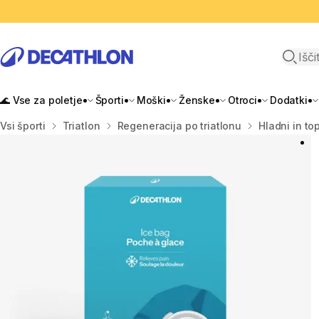
Odpri i
🌊 Vse za poletje
Športi
Moški
Ženske
Otroci
Dodatki
Domov
Vsi športi
Triatlon
Regeneracija po triatlonu
Hladni in top