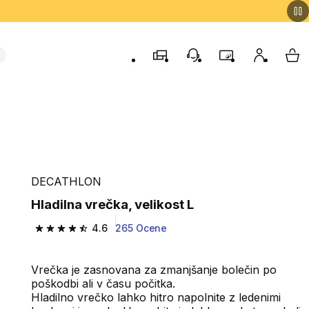
Trgovine
Podporo strankam
Program zvestob
Moj račun
Moj
DECATHLON
Hladilna vrečka, velikost L
4.6
265 Ocene
4.6 od 5 zvezdic from 265 ocene
Vrečka je zasnovana za zmanjšanje bolečin po
poškodbi ali v času počitka.
Hladilno vrečko lahko hitro napolnite z ledenimi