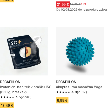
31,99 €
Cena pred znižanjem
54,99 €
41%
Od 02.08.2026 do razprodaje zalog
DECATHLON
DECATHLON
Izotonični napitek v prašku ISO
Akupresurna masažna žoga
(650 g, breskev)
4.8
(2187)
4.8 od 5 zvezdic from 2187 oc
4.5
(2746)
4.5 od 5 zvezdic from 2746 ocene
6,99 €
13,49 €