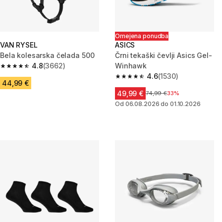
Omejena ponudba
VAN RYSEL
ASICS
Bela kolesarska čelada 500
Črni tekaški čevlji Asics Gel-
4.8
(3662)
Winhawk
4.8 od 5 zvezdic from 3662 ocene
4.6
(1530)
4.6 od 5 zvezdic from 1530 oc
44,99 €
49,99 €
Cena pred znižanjem
74,99 €
33%
Od 06.08.2026 do 01.10.2026