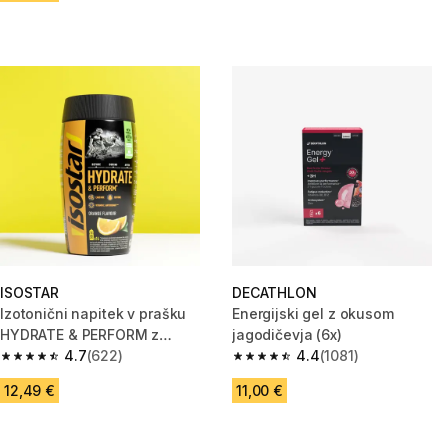
ISOSTAR
DECATHLON
Izotonični napitek v prašku
Energijski gel z okusom
HYDRATE & PERFORM z
jagodičevja (6x)
okusom pomaranče (560 g)
4.7
(622)
4.4
(1081)
4.7 od 5 zvezdic from 622 ocene
4.4 od 5 zvezdic from 1081 oce
12,49 €
11,00 €