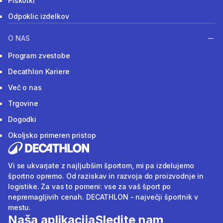
Piškotki
Odpoklic izdelkov
O NAS
Program zvestobe
Decathlon Kariere
Več o nas
Trgovine
Dogodki
Okoljsko primeren pristop
Vi se ukvarjate z najljubšim športom, mi pa izdelujemo
športno opremo. Od raziskav in razvoja do proizvodnje in
logistike. Za vas to pomeni: vse za vaš šport po
nepremagljivih cenah. DECATHLON - največji športnik v
mestu.
Naša aplikacija
Sledite nam