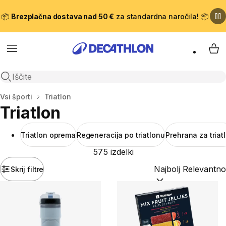
📦
Brezplačna dostava nad 50 €
za standardna naročila! 📦
Meni
Moj
Odpri iskanje
Domov
Vsi športi
Triatlon
Triatlon
Triatlon oprema
Regeneracija po triatlonu
Prehrana za triat
575 izdelki
Skrij filtre
Razvrsti po:
(optiona