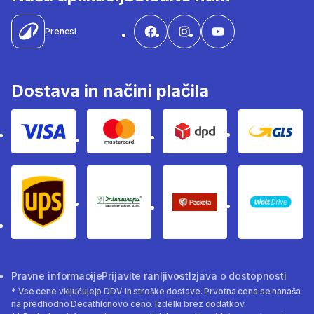
Prenesi
Dostava in načini plačila
Visa
Mastercard
Dpd
Gls
Ups
Intereuropa
Packeta Sledenje pošilj
WOLT
Pravne informacije
Prijavite ranljivost
Izjava o dostopnosti
* Vse cene vključujejo DDV in stroške dostave. Prvotna cena se nanaša
na predhodno Decathlonovo ceno. Izdelki brez dodatkov.