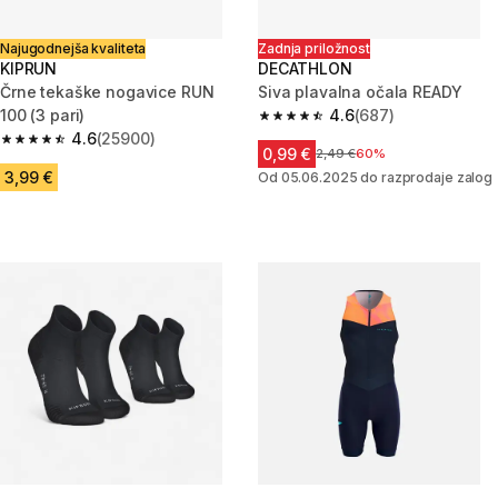
Najugodnejša kvaliteta
Zadnja priložnost
KIPRUN
DECATHLON
Črne tekaške nogavice RUN
Siva plavalna očala READY
100 (3 pari)
4.6
(687)
4.6 od 5 zvezdic from 687 oce
4.6
(25900)
4.6 od 5 zvezdic from 25900 ocene
0,99 €
Cena pred znižanjem
2,49 €
60%
3,99 €
Od 05.06.2025 do razprodaje zalog