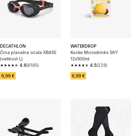
DECATHLON
WATERDROP
Črna plavalna očala XBASE
Kocke Microdrinks SKY
(velikost L)
12x500ml
4.6
(6185)
4.5
(228)
4.6 od 5 zvezdic from 6185 ocene
4.5 od 5 zvezdic from 228 oce
6,99 €
6,99 €