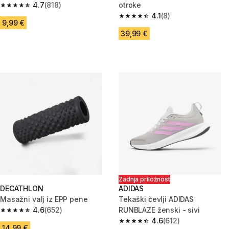
4.7
(818)
otroke
4.7 od 5 zvezdic from 818 ocene
4.1
(8)
4.1 od 5 zvezdic from 8 ocene
9,99 €
39,99 €
Zadnja priložnost
DECATHLON
ADIDAS
Masažni valj iz EPP pene
Tekaški čevlji ADIDAS
4.6
(652)
RUNBLAZE ženski - sivi
4.6 od 5 zvezdic from 652 ocene
4.6
(612)
4.6 od 5 zvezdic from 612 ocen
14,99 €