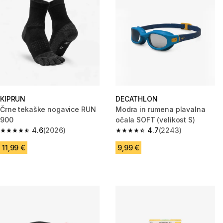
KIPRUN
DECATHLON
Črne tekaške nogavice RUN
Modra in rumena plavalna
900
očala SOFT (velikost S)
4.6
(2026)
4.7
(2243)
4.6 od 5 zvezdic from 2026 ocene
4.7 od 5 zvezdic from 2243 oc
11,99 €
9,99 €