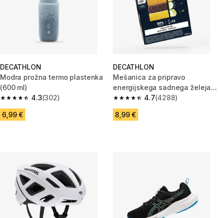
DECATHLON
DECATHLON
Modra prožna termo plastenka
Mešanica za pripravo
(600 ml)
energijskega sadnega želeja,
4.3
(302)
12 x 25 g
4.7
(4288)
4.3 od 5 zvezdic from 302 ocene
4.7 od 5 zvezdic from 4288 oc
6,99 €
8,99 €