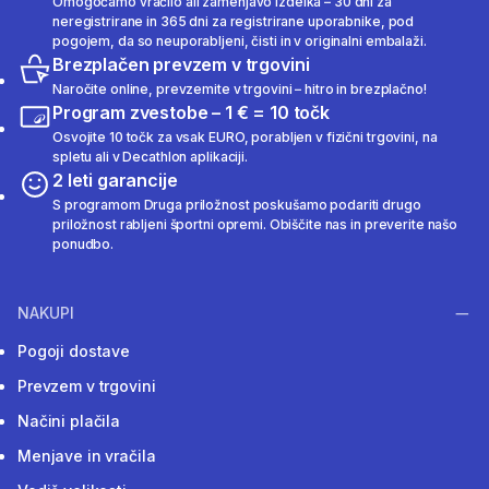
Omogočamo vračilo ali zamenjavo izdelka – 30 dni za
neregistrirane in 365 dni za registrirane uporabnike, pod
pogojem, da so neuporabljeni, čisti in v originalni embalaži.
Brezplačen prevzem v trgovini
Naročite online, prevzemite v trgovini – hitro in brezplačno!
Program zvestobe – 1 € = 10 točk
Osvojite 10 točk za vsak EURO, porabljen v fizični trgovini, na
spletu ali v Decathlon aplikaciji.
2 leti garancije
S programom Druga priložnost poskušamo podariti drugo
priložnost rabljeni športni opremi. Obiščite nas in preverite našo
ponudbo.
NAKUPI
Pogoji dostave
Prevzem v trgovini
Načini plačila
Menjave in vračila