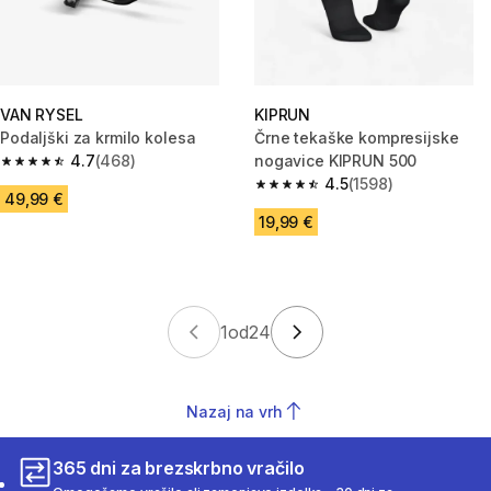
VAN RYSEL
KIPRUN
Podaljški za krmilo kolesa
Črne tekaške kompresijske
4.7
(468)
nogavice KIPRUN 500
4.7 od 5 zvezdic from 468 ocene
4.5
(1598)
4.5 od 5 zvezdic from 1598 oce
49,99 €
19,99 €
1
od
24
Nazaj na vrh
365 dni za brezskrbno vračilo