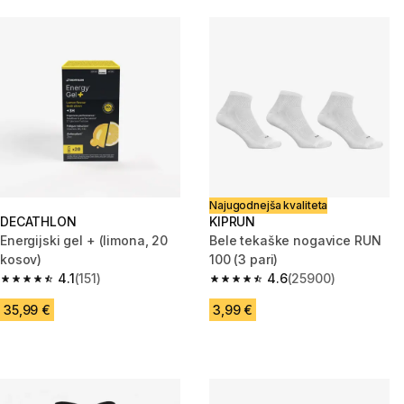
Najugodnejša kvaliteta
DECATHLON
KIPRUN
Energijski gel + (limona, 20
Bele tekaške nogavice RUN
kosov)
100 (3 pari)
4.1
(151)
4.6
(25900)
4.1 od 5 zvezdic from 151 ocene
4.6 od 5 zvezdic from 25900 o
35,99 €
3,99 €