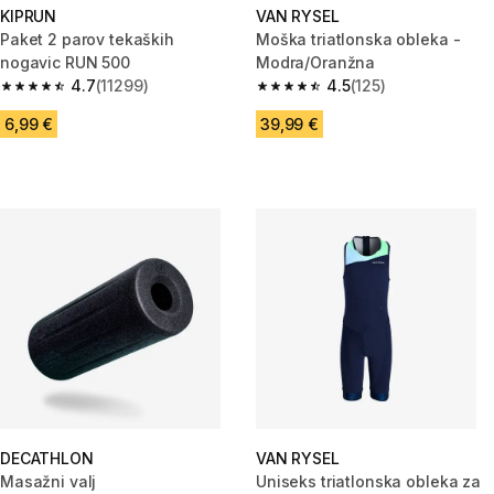
KIPRUN
VAN RYSEL
Paket 2 parov tekaških
Moška triatlonska obleka -
nogavic RUN 500
Modra/Oranžna
4.7
(11299)
4.5
(125)
4.7 od 5 zvezdic from 11299 ocene
4.5 od 5 zvezdic from 125 ocen
6,99 €
39,99 €
DECATHLON
VAN RYSEL
Masažni valj
Uniseks triatlonska obleka za