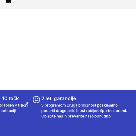
 10 točk
2 leti garancije
rabljen v fizični
S programom Druga priložnost poskušamo
aplikaciji.
podariti drugo priložnost rabljeni športni opremi.
Obiščite nas in preverite našo ponudbo.