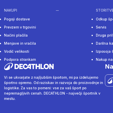
NAKUPI
STORITV
Pogoji dostave
Odkup šp
Prevzem v trgovini
Servis
Načini plačila
Druga pri
Menjave in vračila
Darilna ka
Vodič velikosti
Izposoja 
Podpora strankam
Nakup na 
Na
Vi se ukvarjate z najljubšim športom, mi pa izdelujemo
športno opremo. Od raziskav in razvoja do proizvodnje in
logistike. Za vas to pomeni: vse za vaš šport po
nepremagljivih cenah. DECATHLON - največji športnik v
mestu.