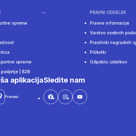
E
PRAVNI ODDELEK
ortne opreme
Pravne informacije
Varstvo osebnih poda
ložnost
Pravilniki nagradnih i
rtica
Piškotki
športne opreme
Odpoklic izdelkov
podjetje | B2B
ša aplikacija
Sledite nam
Prenesi