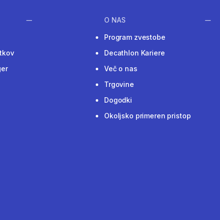
O NAS
Program zvestobe
tkov
Decathlon Kariere
ger
Več o nas
Trgovine
Dogodki
Okoljsko primeren pristop