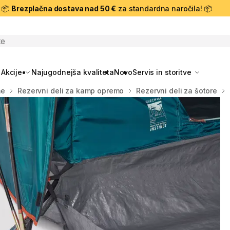
📦
Brezplačna dostava nad 50 €
za standardna naročila! 📦
skanje
Akcije
Najugodnejša kvaliteta
Novo
Servis in storitve
me
Rezervni deli za kamp opremo
Rezervni deli za šotore