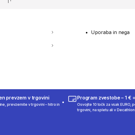
Uporaba in nega
en prevzem v trgovini
Program zvestobe – 1 € =
ne, prevzemite v trgovini – hitro in
Osvojite 10 točk za vsak EURO, po
trgovini, na spletu ali v Decathlon 