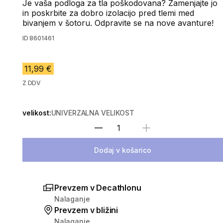
Je vaša podloga za tla poškodovana? Zamenjajte jo
in poskrbite za dobro izolacijo pred tlemi med
bivanjem v šotoru. Odpravite se na nove avanture!
ID
8601461
11,99 €
Z DDV
velikost:
UNIVERZALNA VELIKOST
Izberite količino
Dodaj v košarico
Prevzem v Decathlonu
Nalaganje
Prevzem v bližini
Nalaganje