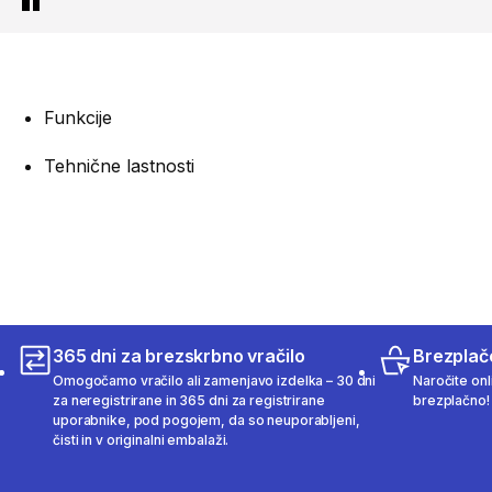
Funkcije
Tehnične lastnosti
365 dni za brezskrbno vračilo
Brezplač
Omogočamo vračilo ali zamenjavo izdelka – 30 dni
Naročite onli
za neregistrirane in 365 dni za registrirane
brezplačno!
uporabnike, pod pogojem, da so neuporabljeni,
čisti in v originalni embalaži.