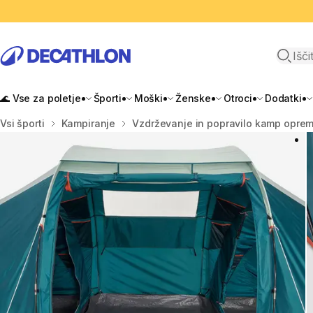
Odpri i
🌊 Vse za poletje
Športi
Moški
Ženske
Otroci
Dodatki
Domov
Vsi športi
Kampiranje
Vzdrževanje in popravilo kamp opre