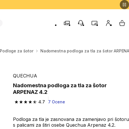
Trgovine
Podporo strankam
Program zvestob
Moj račun
Moj
Podloge za šotor
Nadomestna podloga za tla za šotor ARPENA
QUECHUA
Nadomestna podloga za tla za šotor
ARPENAZ 4.2
4.7
7 Ocene
4.7 od 5 zvezdic from 7 ocene
Podloga za tla je zasnovana za zamenjavo pri šotoru
s palicami za štiri osebe Quechua Arpenaz 4.2.