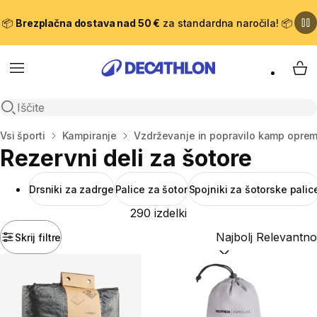
📦
Brezplačna dostava nad 50 €
za standardna naročila! 📦
Meni
Moj
Odpri iskanje
Domov
Vsi športi
Kampiranje
Vzdrževanje in popravilo kamp opre
Rezervni deli za šotore
Drsniki za zadrge
Palice za šotor
Spojniki za šotorske palic
290 izdelki
Skrij filtre
Razvrsti po:
(optiona