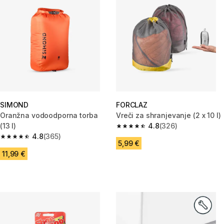
SIMOND
FORCLAZ
Oranžna vodoodporna torba
Vreči za shranjevanje (2 x 10 l)
(13 l)
4.8
(326)
4.8 od 5 zvezdic from 326 oce
4.8
(365)
4.8 od 5 zvezdic from 365 ocene
5,99 €
11,99 €