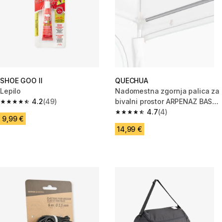
SHOE GOO II
QUECHUA
Lepilo
Nadomestna zgornja palica za
4.2
(49)
bivalni prostor ARPENAZ BASE
4.2 od 5 zvezdic from 49 ocene
FRESH
4.7
(4)
4.7 od 5 zvezdic from 4 ocene
9,99 €
14,99 €