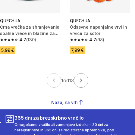
QUECHUA
QUECHUA
Črna vrečka za shranjevanje
Odsevne napenjalne vrvi in
spalne vreče in blazine za
vrvice za šotor
kampiranje
4.7
(130)
4.7
(98)
4.7 od 5 zvezdic from 130 ocene
4.7 od 5 zvezdic from 98 ocen
5,99 €
7,99 €
1
od
13
Nazaj na vrh
365 dni za brezskrbno vračilo
Omogočamo vračilo ali zamenjavo izdelka – 30 dni za
neregistrirane in 365 dni za registrirane uporabnike, pod