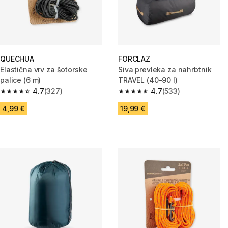
QUECHUA
FORCLAZ
Elastična vrv za šotorske
Siva prevleka za nahrbtnik
palice (6 m)
TRAVEL (40-90 l)
4.7
(327)
4.7
(533)
4.7 od 5 zvezdic from 327 ocene
4.7 od 5 zvezdic from 533 oce
4,99 €
19,99 €