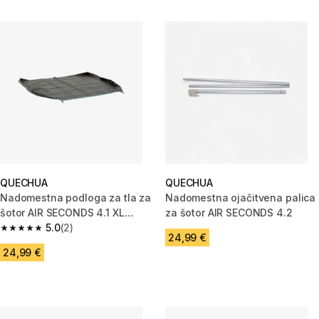
QUECHUA
QUECHUA
Nadomestna podloga za tla za
Nadomestna ojačitvena palica
šotor AIR SECONDS 4.1 XL
za šotor AIR SECONDS 4.2
FRESH&BLACK
5.0
(2)
5.0 od 5 zvezdic from 2 ocene
24,99 €
24,99 €