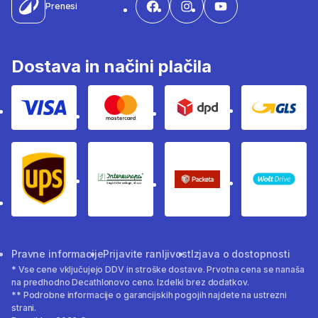
Prenesi
Dostava in načini plačila
Visa
Mastercard
Dpd
Gls
Ups
Intereuropa
Packeta Sledenje pošilj
WOLT
Pravne informacije
Prijavite ranljivost
Izjava o dostopnosti
* Vse cene vključujejo DDV in stroške dostave. Prvotna cena se nanaša
na predhodno Decathlonovo ceno. Izdelki brez dodatkov.
** Podrobne informacije o garancijskih pogojih najdete na ustrezni
strani.