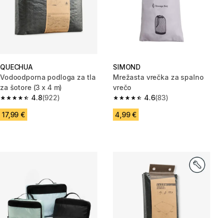
QUECHUA
SIMOND
Vodoodporna podloga za tla
Mrežasta vrečka za spalno
za šotore (3 x 4 m)
vrečo
4.8
(922)
4.6
(83)
4.8 od 5 zvezdic from 922 ocene
4.6 od 5 zvezdic from 83 ocen
17,99 €
4,99 €