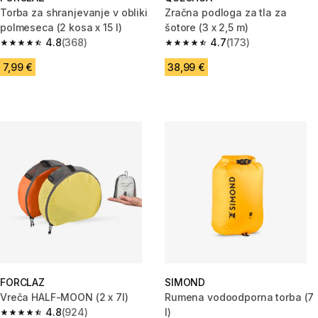
Torba za shranjevanje v obliki
Zračna podloga za tla za
polmeseca (2 kosa x 15 l)
šotore (3 x 2,5 m)
4.8
(368)
4.7
(173)
4.8 od 5 zvezdic from 368 ocene
4.7 od 5 zvezdic from 173 ocen
7,99 €
38,99 €
FORCLAZ
SIMOND
Vreča HALF-MOON (2 x 7l)
Rumena vodoodporna torba (7
4.8
(924)
l)