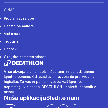
O NAS
Program zvestobe
Decathlon Kariere
Več o nas
Trgovine
Dogodki
Okoljsko primeren pristop
Vi se ukvarjate z najljubšim športom, mi pa izdelujemo
športno opremo. Od raziskav in razvoja do proizvodnje in
logistike. Za vas to pomeni: vse za vaš šport po
nepremagljivih cenah. DECATHLON - največji športnik v
mestu.
Naša aplikacija
Sledite nam