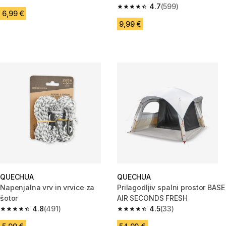
4.8 od 5 zvezdic from 924 ocene
4.7
(599)
4.7 od 5 zvezdic from 599 oce
6,99 €
9,99 €
QUECHUA
QUECHUA
Napenjalna vrv in vrvice za
Prilagodljiv spalni prostor BASE
šotor
AIR SECONDS FRESH
4.8
(491)
4.5
(33)
4.8 od 5 zvezdic from 491 ocene
4.5 od 5 zvezdic from 33 ocene