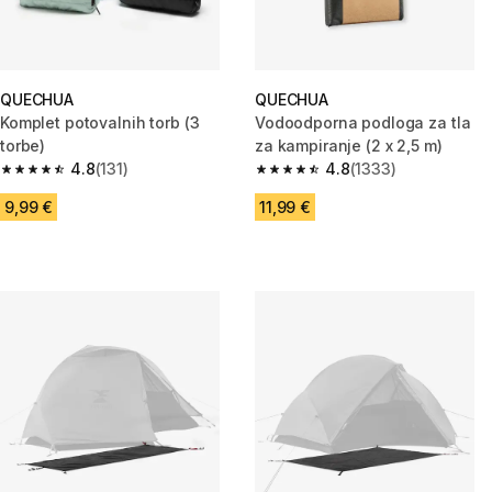
QUECHUA
QUECHUA
Komplet potovalnih torb (3
Vodoodporna podloga za tla
torbe)
za kampiranje (2 x 2,5 m)
4.8
(131)
4.8
(1333)
4.8 od 5 zvezdic from 131 ocene
4.8 od 5 zvezdic from 1333 oc
9,99 €
11,99 €