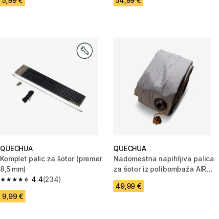
5,99 €
54,99 €
QUECHUA
QUECHUA
Komplet palic za šotor (premer
Nadomestna napihljiva palica
8,5 mm)
za šotor iz polibombaža AIR
4.4
(234)
SECONDS 4.2
4.4 od 5 zvezdic from 234 ocene
49,99 €
9,99 €