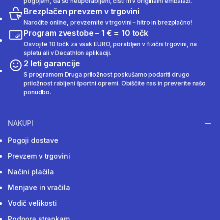
pogojem, da so neuporabljeni, čisti in v originalni embalaži.
Brezplačen prevzem v trgovini
Naročite online, prevzemite v trgovini – hitro in brezplačno!
Program zvestobe – 1 € = 10 točk
Osvojite 10 točk za vsak EURO, porabljen v fizični trgovini, na
spletu ali v Decathlon aplikaciji.
2 leti garancije
S programom Druga priložnost poskušamo podariti drugo
priložnost rabljeni športni opremi. Obiščite nas in preverite našo
ponudbo.
NAKUPI
Pogoji dostave
Prevzem v trgovini
Načini plačila
Menjave in vračila
Vodič velikosti
Podpora strankam