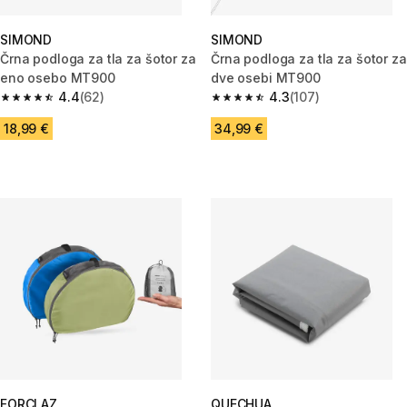
SIMOND
SIMOND
Črna podloga za tla za šotor za
Črna podloga za tla za šotor za
eno osebo MT900
dve osebi MT900
4.4
(62)
4.3
(107)
4.4 od 5 zvezdic from 62 ocene
4.3 od 5 zvezdic from 107 ocen
18,99 €
34,99 €
FORCLAZ
QUECHUA