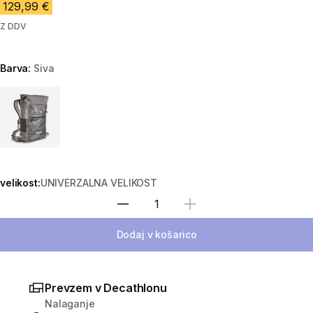
129,99 €
Z DDV
Barva:
Siva
Choose a variant
velikost:
UNIVERZALNA VELIKOST
Izberite količino
Dodaj v košarico
Prevzem v Decathlonu
Nalaganje