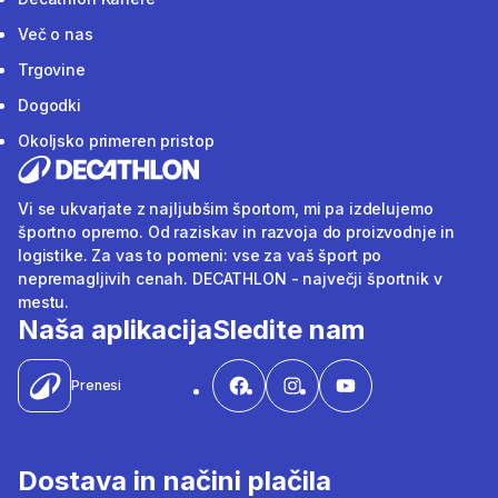
Več o nas
Trgovine
Dogodki
Okoljsko primeren pristop
Vi se ukvarjate z najljubšim športom, mi pa izdelujemo
športno opremo. Od raziskav in razvoja do proizvodnje in
logistike. Za vas to pomeni: vse za vaš šport po
nepremagljivih cenah. DECATHLON - največji športnik v
mestu.
Naša aplikacija
Sledite nam
Prenesi
Dostava in načini plačila