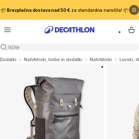
📦
Brezplačna dostava nad 50 €
za standardna naročila! 📦
Meni
Moj
Odpri iskanje
Domov
Dodatki
Nahrbtniki, torbe in dodatki
Nahrbtniki
Lovski, r