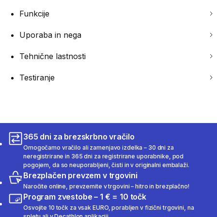
Funkcije
Uporaba in nega
Tehnične lastnosti
Testiranje
365 dni za brezskrbno vračilo
Omogočamo vračilo ali zamenjavo izdelka – 30 dni za
neregistrirane in 365 dni za registrirane uporabnike, pod
pogojem, da so neuporabljeni, čisti in v originalni embalaži.
Brezplačen prevzem v trgovini
Naročite online, prevzemite v trgovini – hitro in brezplačno!
Program zvestobe – 1 € = 10 točk
Osvojite 10 točk za vsak EURO, porabljen v fizični trgovini, na
spletu ali v Decathlon aplikaciji.