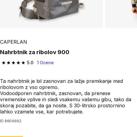
CAPERLAN
Nahrbtnik za ribolov 900
5.0
1 Ocene
5.0 od 5 zvezdic from 1 ocene
Ta nahrbtnik je bil zasnovan za lažje premikanje med
ribolovom z vso opremo.
Vodoodporen nahrbtnik, zasnovan, da prenese
vremenske vplive in sledi vsakemu vašemu gibu, tako da
skoraj pozabite, da ga nosite. S 30-litrsko prostornino
lahko vzamete vse, kar potrebujete.
ID
8604692