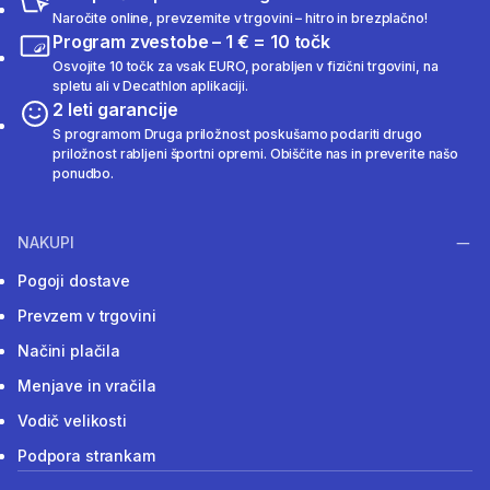
Naročite online, prevzemite v trgovini – hitro in brezplačno!
Program zvestobe – 1 € = 10 točk
Osvojite 10 točk za vsak EURO, porabljen v fizični trgovini, na
spletu ali v Decathlon aplikaciji.
2 leti garancije
S programom Druga priložnost poskušamo podariti drugo
priložnost rabljeni športni opremi. Obiščite nas in preverite našo
ponudbo.
NAKUPI
Pogoji dostave
Prevzem v trgovini
Načini plačila
Menjave in vračila
Vodič velikosti
Podpora strankam