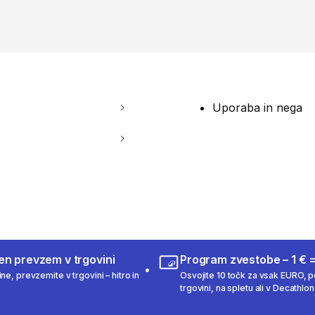
Uporaba in nega
en prevzem v trgovini
Program zvestobe – 1 € =
ne, prevzemite v trgovini – hitro in
Osvojite 10 točk za vsak EURO, po
trgovini, na spletu ali v Decathlon 