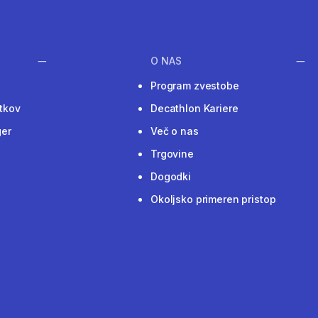
O NAS
Program zvestobe
tkov
Decathlon Kariere
ger
Več o nas
Trgovine
Dogodki
Okoljsko primeren pristop