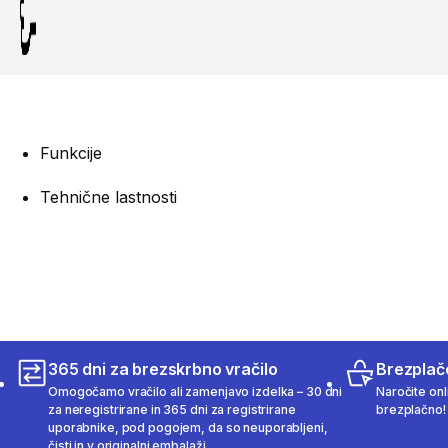
Funkcije
Tehnične lastnosti
365 dni za brezskrbno vračilo
Brezplač
Omogočamo vračilo ali zamenjavo izdelka – 30 dni
Naročite onli
za neregistrirane in 365 dni za registrirane
brezplačno!
uporabnike, pod pogojem, da so neuporabljeni,
čisti in v originalni embalaži.