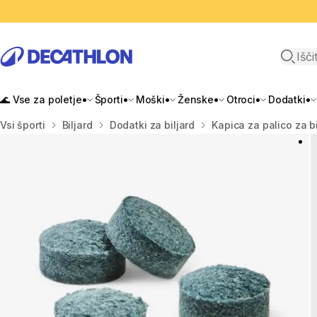
Odpri i
🌊 Vse za poletje
Športi
Moški
Ženske
Otroci
Dodatki
Domov
Vsi športi
Biljard
Dodatki za biljard
Kapica za palico za bi