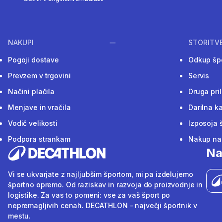
NAKUPI
STORITV
Pogoji dostave
Odkup šp
Prevzem v trgovini
Servis
Načini plačila
Druga pri
Menjave in vračila
Darilna ka
Vodič velikosti
Izposoja 
Podpora strankam
Nakup na 
Na
Vi se ukvarjate z najljubšim športom, mi pa izdelujemo
športno opremo. Od raziskav in razvoja do proizvodnje in
logistike. Za vas to pomeni: vse za vaš šport po
nepremagljivih cenah. DECATHLON - največji športnik v
mestu.