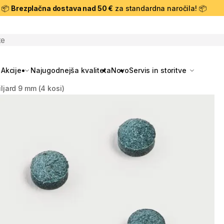
📦
Brezplačna dostava nad 50 €
za standardna naročila! 📦
skanje
Akcije
Najugodnejša kvaliteta
Novo
Servis in storitve
ljard 9 mm (4 kosi)