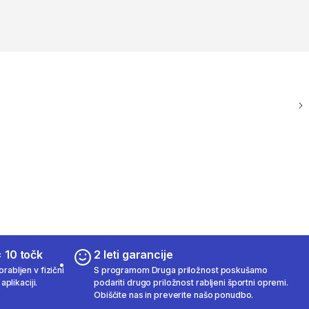
 10 točk
2 leti garancije
rabljen v fizični
S programom Druga priložnost poskušamo
aplikaciji.
podariti drugo priložnost rabljeni športni opremi.
Obiščite nas in preverite našo ponudbo.