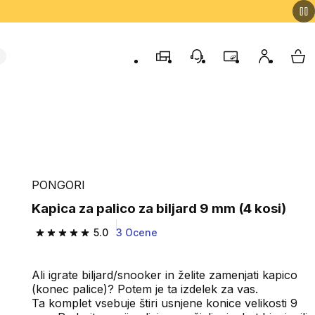
Trgovine
Podporo strankam
Program zvestob
Moj račun
Moj
PONGORI
Kapica za palico za biljard 9 mm (4 kosi)
5.0
3 Ocene
5.0 od 5 zvezdic from 3 ocene
Ali igrate biljard/snooker in želite zamenjati kapico
(konec palice)? Potem je ta izdelek za vas.
Ta komplet vsebuje štiri usnjene konice velikosti 9