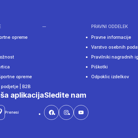
E
PRAVNI ODDELEK
ortne opreme
Pravne informacije
Varstvo osebnih poda
ložnost
Pravilniki nagradnih i
rtica
Piškotki
športne opreme
Odpoklic izdelkov
podjetje | B2B
ša aplikacija
Sledite nam
Prenesi