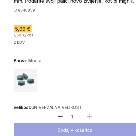
mm. Podarite svoji palici novo življenje, kot bi mignili.
ID
8640859
5,99 €
1,50 €/kos
Z DDV
Barva:
Modra
Choose a variant
velikost:
UNIVERZALNA VELIKOST
Izberite količino
Dodaj v košarico