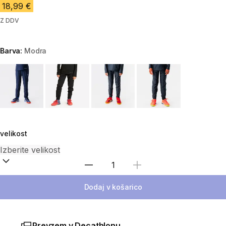
18,99 €
Z DDV
Barva:
Modra
Choose a variant
velikost
Izberite količino
Dodaj v košarico
Prevzem v Decathlonu