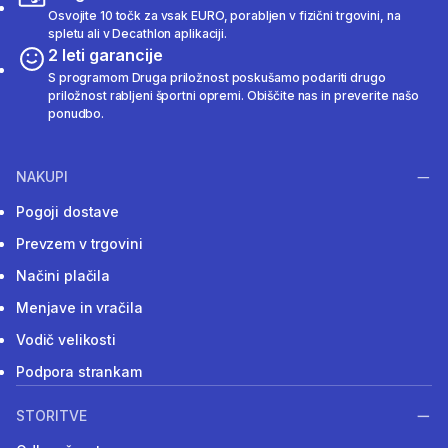
Osvojite 10 točk za vsak EURO, porabljen v fizični trgovini, na
spletu ali v Decathlon aplikaciji.
2 leti garancije
S programom Druga priložnost poskušamo podariti drugo
priložnost rabljeni športni opremi. Obiščite nas in preverite našo
ponudbo.
NAKUPI
Pogoji dostave
Prevzem v trgovini
Načini plačila
Menjave in vračila
Vodič velikosti
Podpora strankam
STORITVE