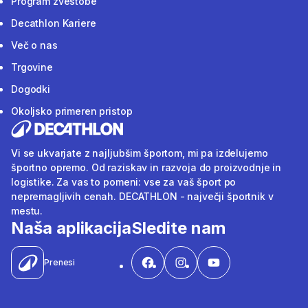
Program zvestobe
Decathlon Kariere
Več o nas
Trgovine
Dogodki
Okoljsko primeren pristop
Vi se ukvarjate z najljubšim športom, mi pa izdelujemo
športno opremo. Od raziskav in razvoja do proizvodnje in
logistike. Za vas to pomeni: vse za vaš šport po
nepremagljivih cenah. DECATHLON - največji športnik v
mestu.
Naša aplikacija
Sledite nam
Prenesi