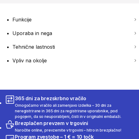
Funkcije
Uporaba in nega
Tehnične lastnosti
Vpliv na okolje
365 dni za brezskrbno vračilo
Omogočamo vračilo ali zamenjavo izdelka – 30 dni za
neregistrirane in 365 dni za registrirane uporabnike, pod
pogojem, da so neuporabljeni, čisti in v originalni embalaži.
Brezplačen prevzem v trgovini
Naročite online, prevzemite v trgovini – hitro in brezplačno!
Program zvestobe – 1 € = 10 točk