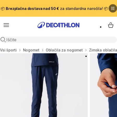
📦
Brezplačna dostava nad 50 €
za standardna naročila! 📦
Meni
Moj
Odpri iskanje
Domov
Vsi športi
Nogomet
Oblačila za nogomet
Zimska oblačil