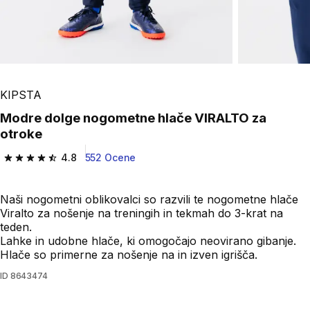
KIPSTA
Modre dolge nogometne hlače VIRALTO za
otroke
4.8
552 Ocene
4.8 od 5 zvezdic from 552 ocene
Naši nogometni oblikovalci so razvili te nogometne hlače
Viralto za nošenje na treningih in tekmah do 3-krat na
teden.
Lahke in udobne hlače, ki omogočajo neovirano gibanje.
Hlače so primerne za nošenje na in izven igrišča.
ID
8643474