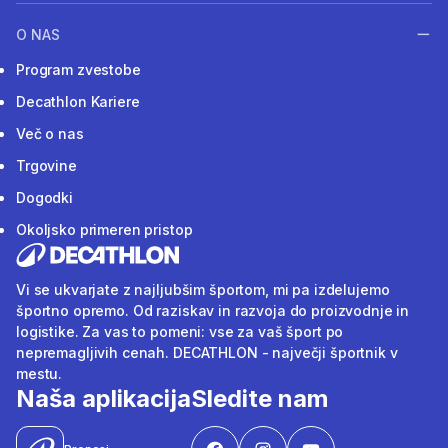
O NAS
Program zvestobe
Decathlon Kariere
Več o nas
Trgovine
Dogodki
Okoljsko primeren pristop
Vi se ukvarjate z najljubšim športom, mi pa izdelujemo
športno opremo. Od raziskav in razvoja do proizvodnje in
logistike. Za vas to pomeni: vse za vaš šport po
nepremagljivih cenah. DECATHLON - največji športnik v
mestu.
Naša aplikacija
Sledite nam