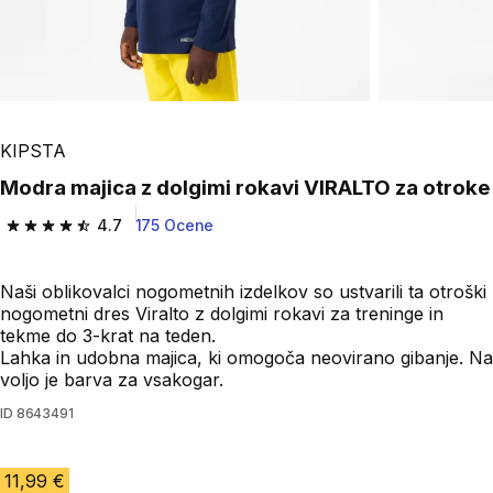
KIPSTA
Modra majica z dolgimi rokavi VIRALTO za otroke
4.7
175 Ocene
4.7 od 5 zvezdic from 175 ocene
Naši oblikovalci nogometnih izdelkov so ustvarili ta otroški
nogometni dres Viralto z dolgimi rokavi za treninge in
tekme do 3-krat na teden.
Lahka in udobna majica, ki omogoča neovirano gibanje. Na
voljo je barva za vsakogar.
ID
8643491
11,99 €