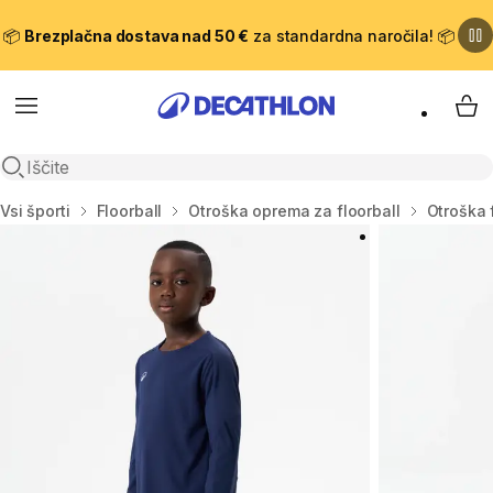
📦
Brezplačna dostava nad 50 €
za standardna naročila! 📦
Meni
Moj
Odpri iskanje
Domov
Vsi športi
Floorball
Otroška oprema za floorball
Otroška f