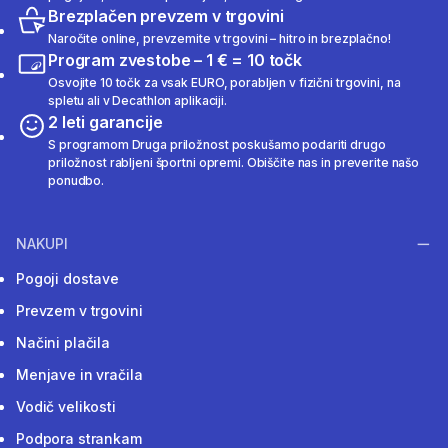
Brezplačen prevzem v trgovini
Naročite online, prevzemite v trgovini – hitro in brezplačno!
Program zvestobe – 1 € = 10 točk
Osvojite 10 točk za vsak EURO, porabljen v fizični trgovini, na
spletu ali v Decathlon aplikaciji.
2 leti garancije
S programom Druga priložnost poskušamo podariti drugo
priložnost rabljeni športni opremi. Obiščite nas in preverite našo
ponudbo.
NAKUPI
Pogoji dostave
Prevzem v trgovini
Načini plačila
Menjave in vračila
Vodič velikosti
Podpora strankam