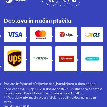
Prenesi
Dostava in načini plačila
Visa
Mastercard
Dpd
Gls
Ups
Intereuropa
Packeta Sledenje pošilj
WOLT
Pravne informacije
Prijavite ranljivost
Izjava o dostopnosti
* Vse cene vključujejo DDV in stroške dostave. Prvotna cena se nanaša
na predhodno Decathlonovo ceno. Izdelki brez dodatkov.
** Podrobne informacije o garancijskih pogojih najdete na ustrezni
strani.
Decathlon 2026 ©