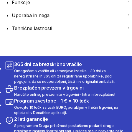
Funkcije
Uporaba in nega
Tehnične lastnosti
365 dni za brezskrbno vračilo
Omogočamo vračilo ali zamenjavo izdelka – 30 dni za
neregistrirane in 365 dni za registrirane uporabnike, pod
pogojem, da so neuporabljeni, čisti in v originalni embalaži.
Brezplačen prevzem v trgovini
Naročite online, prevzemite v trgovini – hitro in brezplačno!
Program zvestobe – 1 € = 10 točk
Osvojite 10 točk za vsak EURO, porabljen v fizični trgovini, na
spletu ali v Decathlon aplikaciji.
2 leti garancije
S programom Druga priložnost poskušamo podariti drugo
priložnost rabljeni športni opremi. Obiščite nas in preverite našo