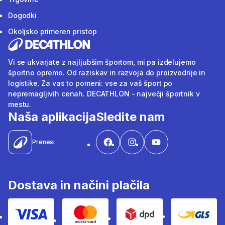
Dogodki
Okoljsko primeren pristop
Vi se ukvarjate z najljubšim športom, mi pa izdelujemo
športno opremo. Od raziskav in razvoja do proizvodnje in
logistike. Za vas to pomeni: vse za vaš šport po
nepremagljivih cenah. DECATHLON - največji športnik v
mestu.
Naša aplikacija
Sledite nam
Prenesi
Dostava in načini plačila
Visa
Mastercard
Dpd
Gls