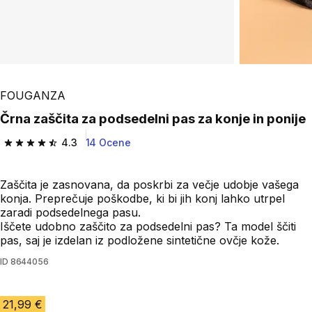
FOUGANZA
Črna zaščita za podsedelni pas za konje in ponije
4.3
14 Ocene
4.3 od 5 zvezdic from 14 ocene
Zaščita je zasnovana, da poskrbi za večje udobje vašega
konja. Preprečuje poškodbe, ki bi jih konj lahko utrpel
zaradi podsedelnega pasu.
Iščete udobno zaščito za podsedelni pas? Ta model ščiti
pas, saj je izdelan iz podložene sintetične ovčje kože.
ID
8644056
21,99 €