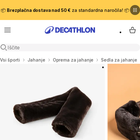
📦
Brezplačna dostava nad 50 €
za standardna naročila! 📦
Meni
Moj
Odpri iskanje
Domov
Vsi športi
Jahanje
Oprema za jahanje
Sedla za jahanje