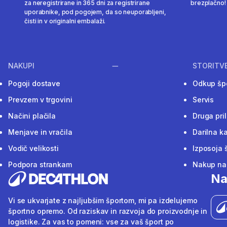
za neregistrirane in 365 dni za registrirane
brezplačno!
uporabnike, pod pogojem, da so neuporabljeni,
čisti in v originalni embalaži.
NAKUPI
STORITV
Pogoji dostave
Odkup šp
Prevzem v trgovini
Servis
Načini plačila
Druga pri
Menjave in vračila
Darilna ka
Vodič velikosti
Izposoja 
Podpora strankam
Nakup na 
Na
Vi se ukvarjate z najljubšim športom, mi pa izdelujemo
športno opremo. Od raziskav in razvoja do proizvodnje in
logistike. Za vas to pomeni: vse za vaš šport po