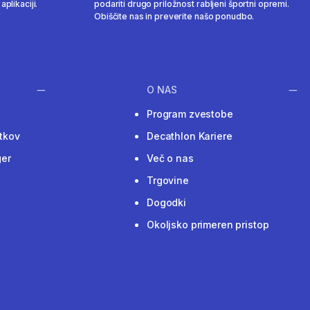
aplikaciji.
podariti drugo priložnost rabljeni športni opremi.
Obiščite nas in preverite našo ponudbo.
O NAS
Program zvestobe
tkov
Decathlon Kariere
ger
Več o nas
Trgovine
Dogodki
Okoljsko primeren pristop