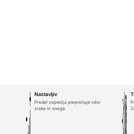
Nastavljiv
T
Predel zapestja preprečuje vdor
P
zraka in snega.
Z