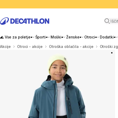
Odpri i
🌊 Vse za poletje
Športi
Moški
Ženske
Otroci
Dodatki
Domov
Akcije
Otroci - akcije
Otroška oblačila - akcije
Otroški zg