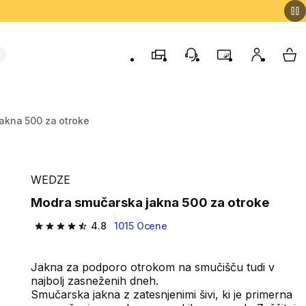
Trgovine
Podporo strankam
Program zvestob
Moj račun
Moj
akna 500 za otroke
WEDZE
Modra smučarska jakna 500 za otroke
4.8
1015 Ocene
4.8 od 5 zvezdic from 1015 ocene
Jakna za podporo otrokom na smučišču tudi v
najbolj zasneženih dneh.
Smučarska jakna z zatesnjenimi šivi, ki je primerna