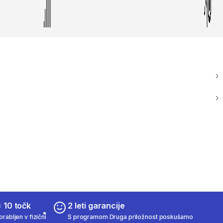
 10 točk
2 leti garancije
rabljen v fizični
S programom Druga priložnost poskušamo