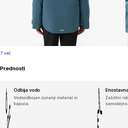
7 več
Prednosti
Odbija vodo
Enostavn
Vodoodbojen zunanji material in
Zaščitni rob
kapuca.
samodejno