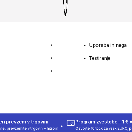
Uporaba in nega
Testiranje
en prevzem v trgovini
Program zvestobe – 1 € =
ne, prevzemite v trgovini – hitro in
Osvojite 10 točk za vsak EURO, po