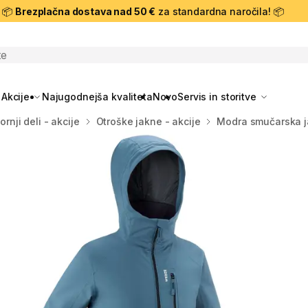
📦
Brezplačna dostava nad 50 €
za standardna naročila! 📦
skanje
Akcije
Najugodnejša kvaliteta
Novo
Servis in storitve
ornji deli - akcije
Otroške jakne - akcije
Modra smučarska j