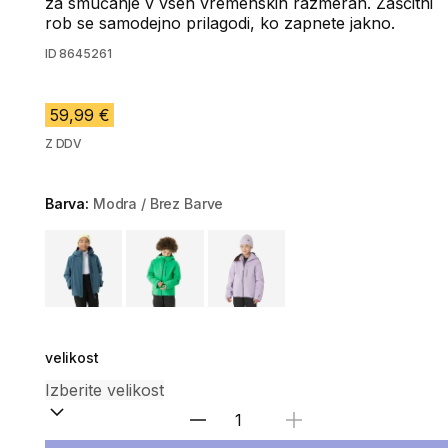
za smučanje v vseh vremenskih razmerah. Zaščitni
rob se samodejno prilagodi, ko zapnete jakno.
ID
8645261
59,99 €
Z DDV
Barva:
Modra / Brez Barve
Choose a variant
velikost
Izberite količino