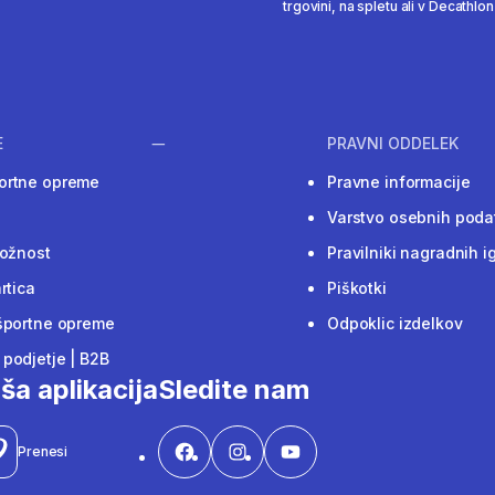
trgovini, na spletu ali v Decathlon 
E
PRAVNI ODDELEK
ortne opreme
Pravne informacije
Varstvo osebnih poda
ložnost
Pravilniki nagradnih i
rtica
Piškotki
športne opreme
Odpoklic izdelkov
podjetje | B2B
ša aplikacija
Sledite nam
Prenesi