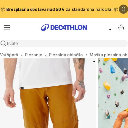
📦
Brezplačna dostava nad 50 €
za standardna naročila! 📦
Meni
Moj
Odpri iskanje
Domov
Vsi športi
Plezanje
Plezalna oblačila
Moška plezalna obl