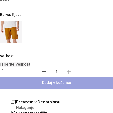
Barva:
Rjava
Choose a variant
velikost
Izberite količino
Dodaj v košarico
Prevzem v Decathlonu
Nalaganje