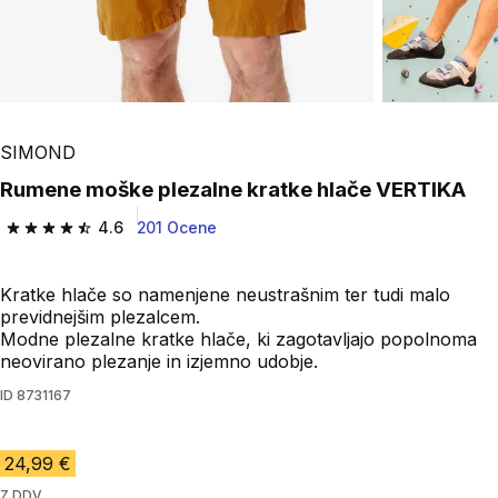
SIMOND
Rumene moške plezalne kratke hlače VERTIKA
4.6
201 Ocene
4.6 od 5 zvezdic from 201 ocene
Kratke hlače so namenjene neustrašnim ter tudi malo
previdnejšim plezalcem.
Modne plezalne kratke hlače, ki zagotavljajo popolnoma
neovirano plezanje in izjemno udobje.
ID
8731167
24,99 €
Z DDV