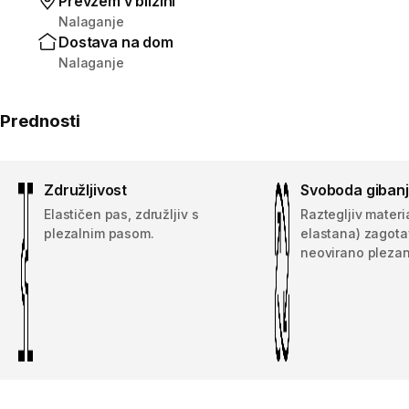
Prevzem v bližini
Nalaganje
Dostava na dom
Nalaganje
Prednosti
Združljivost
Svoboda giban
Elastičen pas, združljiv s
Raztegljiv materi
plezalnim pasom.
elastana) zagota
neovirano plezan