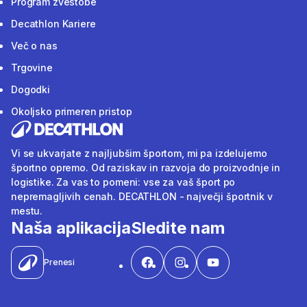
Program zvestobe
Decathlon Kariere
Več o nas
Trgovine
Dogodki
Okoljsko primeren pristop
Vi se ukvarjate z najljubšim športom, mi pa izdelujemo
športno opremo. Od raziskav in razvoja do proizvodnje in
logistike. Za vas to pomeni: vse za vaš šport po
nepremagljivih cenah. DECATHLON - največji športnik v
mestu.
Naša aplikacija
Sledite nam
Prenesi