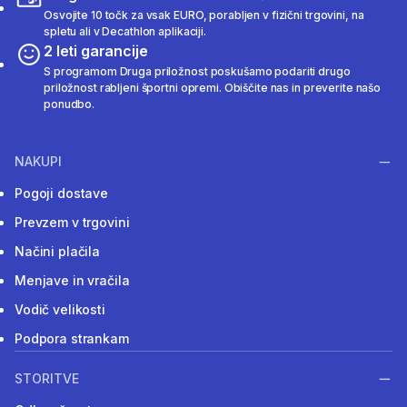
Osvojite 10 točk za vsak EURO, porabljen v fizični trgovini, na
spletu ali v Decathlon aplikaciji.
2 leti garancije
S programom Druga priložnost poskušamo podariti drugo
priložnost rabljeni športni opremi. Obiščite nas in preverite našo
ponudbo.
NAKUPI
Pogoji dostave
Prevzem v trgovini
Načini plačila
Menjave in vračila
Vodič velikosti
Podpora strankam
STORITVE