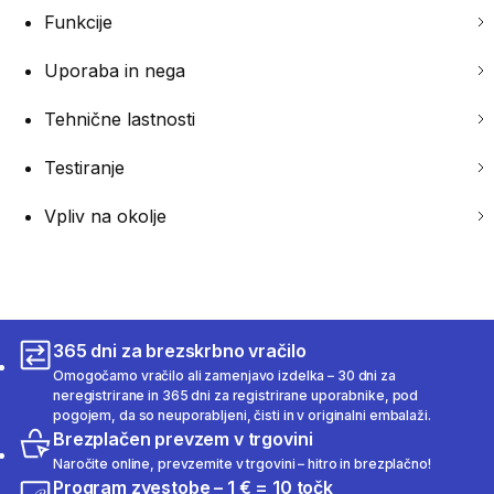
Funkcije
Uporaba in nega
Tehnične lastnosti
Testiranje
Vpliv na okolje
365 dni za brezskrbno vračilo
Omogočamo vračilo ali zamenjavo izdelka – 30 dni za
neregistrirane in 365 dni za registrirane uporabnike, pod
pogojem, da so neuporabljeni, čisti in v originalni embalaži.
Brezplačen prevzem v trgovini
Naročite online, prevzemite v trgovini – hitro in brezplačno!
Program zvestobe – 1 € = 10 točk