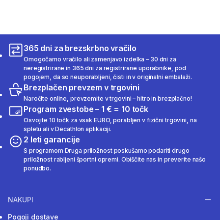
365 dni za brezskrbno vračilo
Omogočamo vračilo ali zamenjavo izdelka – 30 dni za
neregistrirane in 365 dni za registrirane uporabnike, pod
pogojem, da so neuporabljeni, čisti in v originalni embalaži.
Brezplačen prevzem v trgovini
Naročite online, prevzemite v trgovini – hitro in brezplačno!
Program zvestobe – 1 € = 10 točk
Osvojite 10 točk za vsak EURO, porabljen v fizični trgovini, na
spletu ali v Decathlon aplikaciji.
2 leti garancije
S programom Druga priložnost poskušamo podariti drugo
priložnost rabljeni športni opremi. Obiščite nas in preverite našo
ponudbo.
NAKUPI
Pogoji dostave