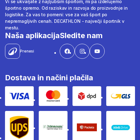
Vi se ukvarjate z najljubšim športom, mi pa izdelujemo
športno opremo. Od raziskav in razvoja do proizvodnje in
logistike. Za vas to pomeni: vse za vaš šport po
nepremagljivih cenah. DECATHLON - največji športnik v
mestu.
Naša aplikacija
Sledite nam
Prenesi
Dostava in načini plačila
Visa
Mastercard
Dpd
Gls
Ups
Intereuropa
Packeta Sledenje pošilj
WOLT