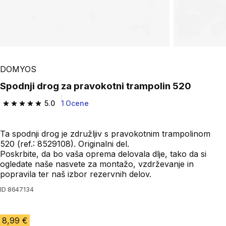
DOMYOS
Spodnji drog za pravokotni trampolin 520
5.0
1 Ocene
5.0 od 5 zvezdic from 1 ocene
Ta spodnji drog je združljiv s pravokotnim trampolinom
520 (ref.: 8529108). Originalni del.
Poskrbite, da bo vaša oprema delovala dlje, tako da si
ogledate naše nasvete za montažo, vzdrževanje in
popravila ter naš izbor rezervnih delov.
ID
8647134
8,99 €