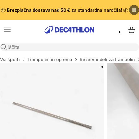
📦
Brezplačna dostava nad 50 €
za standardna naročila! 📦
Meni
Moj
Odpri iskanje
Domov
Vsi športi
Trampolini in oprema
Rezervni deli za trampolin