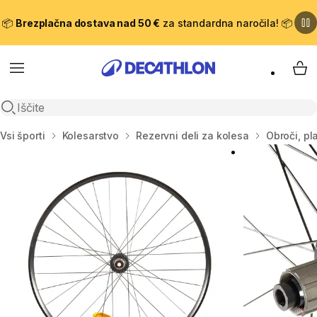
📦
Brezplačna dostava nad 50 €
za standardna naročila! 📦
Meni
Moj
Odpri iskanje
Domov
Vsi športi
Kolesarstvo
Rezervni deli za kolesa
Obroči, pl