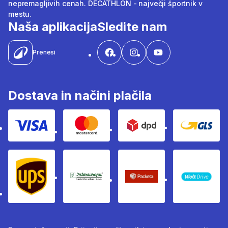
nepremagljivih cenah. DECATHLON - največji športnik v
mestu.
Naša aplikacija
Sledite nam
Prenesi
Dostava in načini plačila
Visa
Mastercard
Dpd
Gls
Ups
Intereuropa
Packeta Sledenje pošilj
WOLT