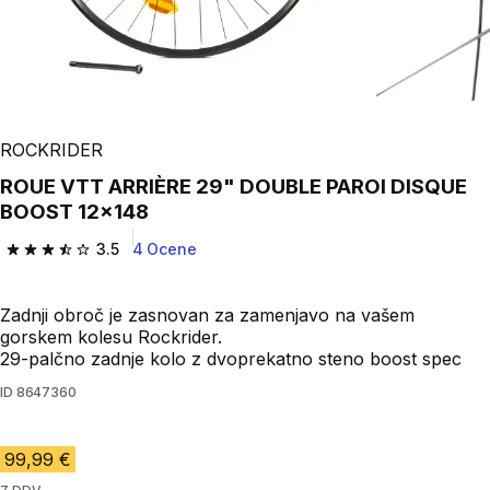
ROCKRIDER
ROUE VTT ARRIÈRE 29" DOUBLE PAROI DISQUE
BOOST 12x148
3.5
4 Ocene
3.5 od 5 zvezdic from 4 ocene
Zadnji obroč je zasnovan za zamenjavo na vašem
gorskem kolesu Rockrider.
29-palčno zadnje kolo z dvoprekatno steno boost spec
ID
8647360
99,99 €