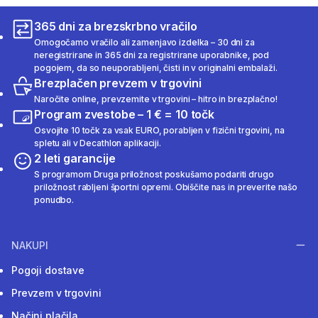
365 dni za brezskrbno vračilo
Omogočamo vračilo ali zamenjavo izdelka – 30 dni za
neregistrirane in 365 dni za registrirane uporabnike, pod
pogojem, da so neuporabljeni, čisti in v originalni embalaži.
Brezplačen prevzem v trgovini
Naročite online, prevzemite v trgovini – hitro in brezplačno!
Program zvestobe – 1 € = 10 točk
Osvojite 10 točk za vsak EURO, porabljen v fizični trgovini, na
spletu ali v Decathlon aplikaciji.
2 leti garancije
S programom Druga priložnost poskušamo podariti drugo
priložnost rabljeni športni opremi. Obiščite nas in preverite našo
ponudbo.
NAKUPI
Pogoji dostave
Prevzem v trgovini
Načini plačila