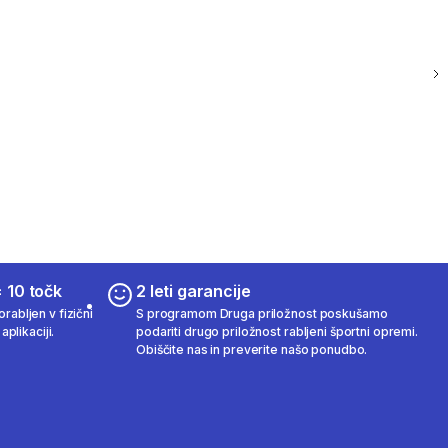
 10 točk
2 leti garancije
rabljen v fizični
S programom Druga priložnost poskušamo
aplikaciji.
podariti drugo priložnost rabljeni športni opremi.
Obiščite nas in preverite našo ponudbo.