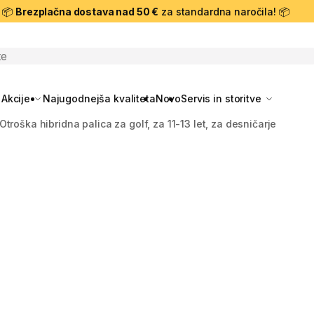
📦
Brezplačna dostava nad 50 €
za standardna naročila! 📦
skanje
Akcije
Najugodnejša kvaliteta
Novo
Servis in storitve
Otroška hibridna palica za golf, za 11-13 let, za desničarje