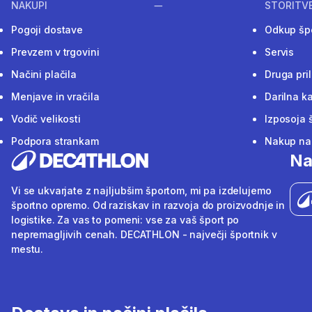
NAKUPI
STORITV
Pogoji dostave
Odkup šp
Prevzem v trgovini
Servis
Načini plačila
Druga pri
Menjave in vračila
Darilna ka
Vodič velikosti
Izposoja 
Podpora strankam
Nakup na 
Na
Vi se ukvarjate z najljubšim športom, mi pa izdelujemo
športno opremo. Od raziskav in razvoja do proizvodnje in
logistike. Za vas to pomeni: vse za vaš šport po
nepremagljivih cenah. DECATHLON - največji športnik v
mestu.