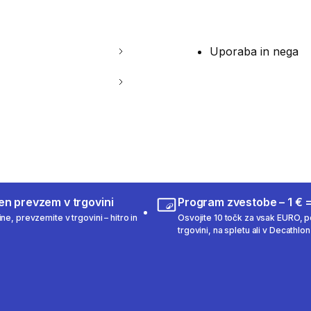
Uporaba in nega
en prevzem v trgovini
Program zvestobe – 1 € =
ne, prevzemite v trgovini – hitro in
Osvojite 10 točk za vsak EURO, po
trgovini, na spletu ali v Decathlon 