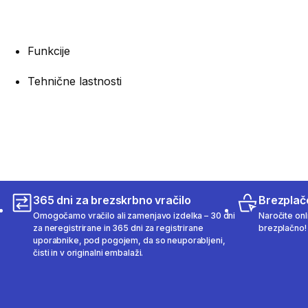
Funkcije
Tehnične lastnosti
365 dni za brezskrbno vračilo
Brezplač
Omogočamo vračilo ali zamenjavo izdelka – 30 dni
Naročite onli
za neregistrirane in 365 dni za registrirane
brezplačno!
uporabnike, pod pogojem, da so neuporabljeni,
čisti in v originalni embalaži.