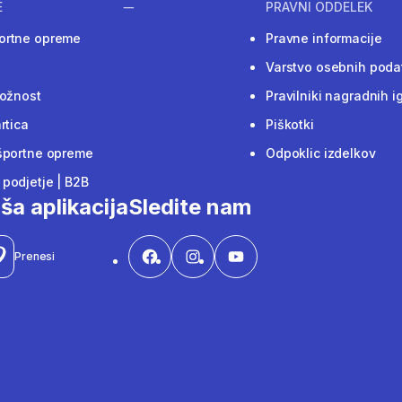
E
PRAVNI ODDELEK
ortne opreme
Pravne informacije
Varstvo osebnih poda
ložnost
Pravilniki nagradnih i
rtica
Piškotki
športne opreme
Odpoklic izdelkov
podjetje | B2B
ša aplikacija
Sledite nam
Prenesi