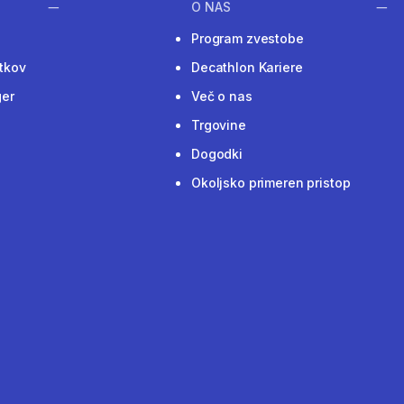
O NAS
Program zvestobe
tkov
Decathlon Kariere
ger
Več o nas
Trgovine
Dogodki
Okoljsko primeren pristop