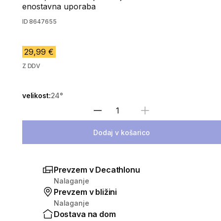
enostavna uporaba
ID
8647655
29,99 €
Z DDV
velikost:
24°
Izberite količino
Dodaj v košarico
Prevzem v Decathlonu
Nalaganje
Prevzem v bližini
Nalaganje
Dostava na dom