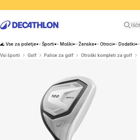
Odpri i
🌊 Vse za poletje
Športi
Moški
Ženske
Otroci
Dodatki
Domov
Vsi športi
Golf
Palice za golf
Otroški kompleti za golf