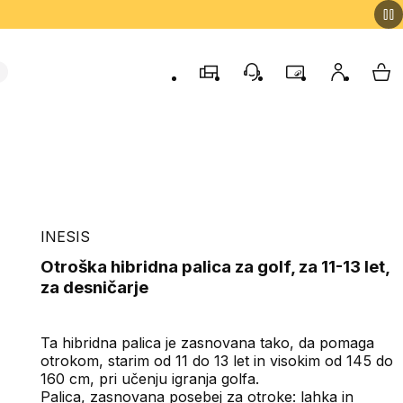
Trgovine
Podporo strankam
Program zvestob
Moj račun
Moj
INESIS
Otroška hibridna palica za golf, za 11-13 let,
za desničarje
Ta hibridna palica je zasnovana tako, da pomaga
otrokom, starim od 11 do 13 let in visokim od 145 do
160 cm, pri učenju igranja golfa.
Palica, zasnovana posebej za otroke: lahka in