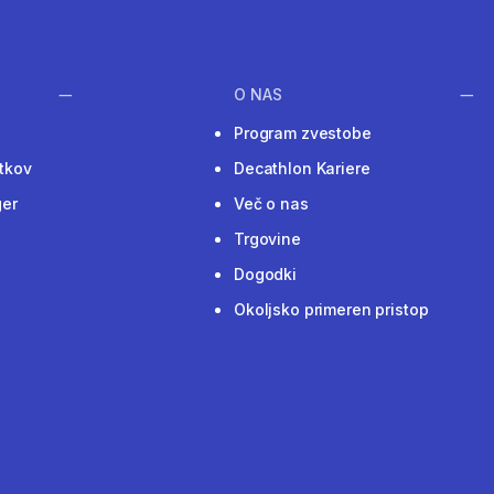
O NAS
Program zvestobe
tkov
Decathlon Kariere
ger
Več o nas
Trgovine
Dogodki
Okoljsko primeren pristop