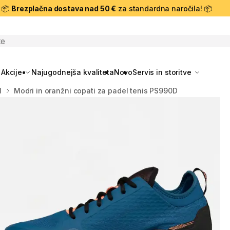
📦
Brezplačna dostava nad 50 €
za standardna naročila! 📦
skanje
Akcije
Najugodnejša kvaliteta
Novo
Servis in storitve
l
Modri in oranžni copati za padel tenis PS990D