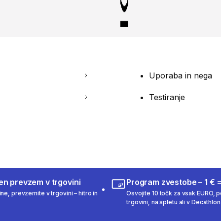
Uporaba in nega
Testiranje
en prevzem v trgovini
Program zvestobe – 1 € =
ne, prevzemite v trgovini – hitro in
Osvojite 10 točk za vsak EURO, po
trgovini, na spletu ali v Decathlon 