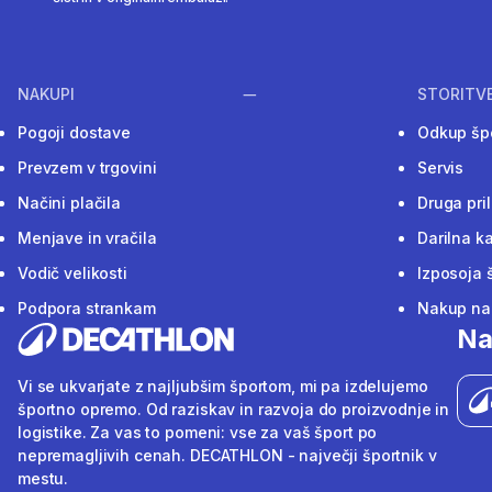
NAKUPI
STORITV
Pogoji dostave
Odkup šp
Prevzem v trgovini
Servis
Načini plačila
Druga pri
Menjave in vračila
Darilna ka
Vodič velikosti
Izposoja 
Podpora strankam
Nakup na 
Na
Vi se ukvarjate z najljubšim športom, mi pa izdelujemo
športno opremo. Od raziskav in razvoja do proizvodnje in
logistike. Za vas to pomeni: vse za vaš šport po
nepremagljivih cenah. DECATHLON - največji športnik v
mestu.