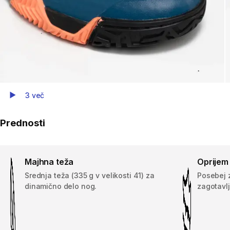
3 več
Play Video
Prednosti
Majhna teža
Oprijem
Srednja teža (335 g v velikosti 41) za
Posebej 
dinamično delo nog.
zagotavlj