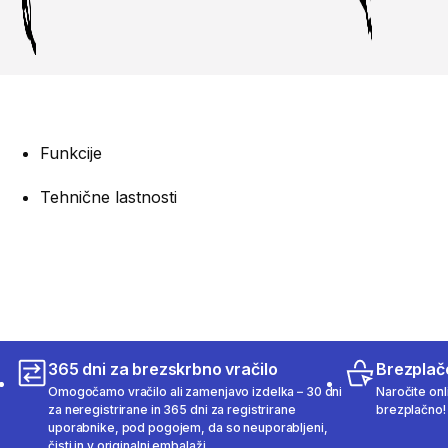
Funkcije
Tehnične lastnosti
365 dni za brezskrbno vračilo
Brezplač
Omogočamo vračilo ali zamenjavo izdelka – 30 dni
Naročite onli
za neregistrirane in 365 dni za registrirane
brezplačno!
uporabnike, pod pogojem, da so neuporabljeni,
čisti in v originalni embalaži.