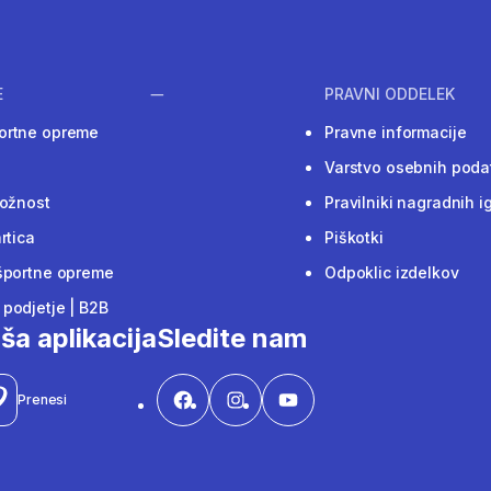
E
PRAVNI ODDELEK
ortne opreme
Pravne informacije
Varstvo osebnih poda
ložnost
Pravilniki nagradnih i
rtica
Piškotki
športne opreme
Odpoklic izdelkov
podjetje | B2B
ša aplikacija
Sledite nam
Prenesi