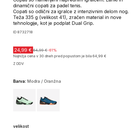
dinamični copati za padel tenis.
Copati so odlični za igralce z intenzivnim delom nog.
Teža 335 g (velikost 41), zračen material in nove
tehnologije, kot je podplat Dual Grip.
ID
8732718
24,99 €
Cena pred znižanjem
64,99 €
-61%
Najnižja cena v 30 dneh pred popustom je bila 64,99 €
Z DDV
Barva:
Modra / Oranžna
Choose a variant
velikost