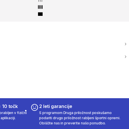
 10 točk
2 leti garancije
rabljen v fizični
S programom Druga priložnost poskušamo
aplikaciji.
podariti drugo priložnost rabljeni športni opremi.
Obiščite nas in preverite našo ponudbo.