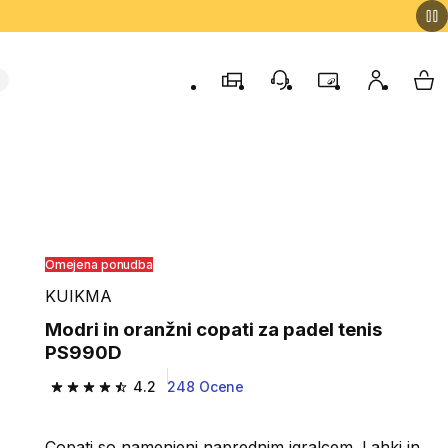
Trgovine
Podporo strankam
Program zvestob
Moj račun
Moj
Omejena ponudba
KUIKMA
Modri in oranžni copati za padel tenis
PS990D
4.2
248 Ocene
4.2 od 5 zvezdic from 248 ocene
Copati so namenjeni naprednim igralcem. Lahki in