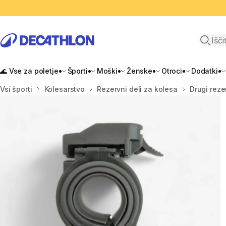
Odpri i
🌊 Vse za poletje
Športi
Moški
Ženske
Otroci
Dodatki
Domov
Vsi športi
Kolesarstvo
Rezervni deli za kolesa
Drugi reze