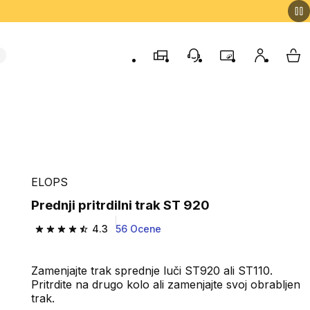
Trgovine
Podporo strankam
Program zvestob
Moj račun
Moj
ELOPS
Prednji pritrdilni trak ST 920
4.3
56 Ocene
4.3 od 5 zvezdic from 56 ocene
Zamenjajte trak sprednje luči ST920 ali ST110.
Pritrdite na drugo kolo ali zamenjajte svoj obrabljen
trak.