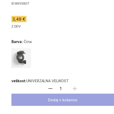
ID
8655807
3,49 €
Z DDV
Barva:
Črna
Choose a variant
velikost:
UNIVERZALNA VELIKOST
Izberite količino
Dodaj v košarico