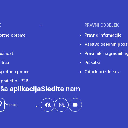
E
PRAVNI ODDELEK
ortne opreme
Pravne informacije
Varstvo osebnih poda
ložnost
Pravilniki nagradnih i
rtica
Piškotki
športne opreme
Odpoklic izdelkov
podjetje | B2B
ša aplikacija
Sledite nam
Prenesi