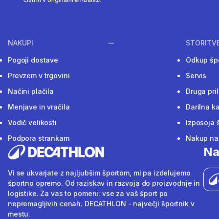
NAKUPI
STORITV
Pogoji dostave
Odkup šp
Prevzem v trgovini
Servis
Načini plačila
Druga pri
Menjave in vračila
Darilna ka
Vodič velikosti
Izposoja 
Podpora strankam
Nakup na 
Na
Vi se ukvarjate z najljubšim športom, mi pa izdelujemo
športno opremo. Od raziskav in razvoja do proizvodnje in
logistike. Za vas to pomeni: vse za vaš šport po
nepremagljivih cenah. DECATHLON - največji športnik v
mestu.