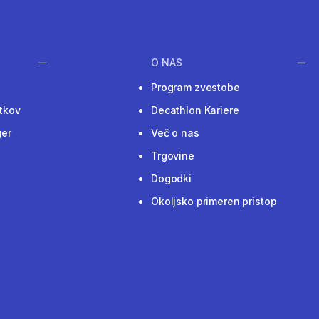
O NAS
Program zvestobe
tkov
Decathlon Kariere
ger
Več o nas
Trgovine
Dogodki
Okoljsko primeren pristop