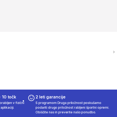
 10 točk
2 leti garancije
rabljen v fizični
S programom Druga priložnost poskušamo
aplikaciji.
podariti drugo priložnost rabljeni športni opremi.
Obiščite nas in preverite našo ponudbo.