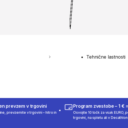
Tehnične lastnosti
en prevzem v trgovini
Program zvestobe – 1 € =
ne, prevzemite v trgovini – hitro in
Osvojite 10 točk za vsak EURO, po
trgovini, na spletu ali v Decathlon 