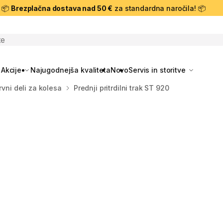
📦
Brezplačna dostava nad 50 €
za standardna naročila! 📦
skanje
Akcije
Najugodnejša kvaliteta
Novo
Servis in storitve
rvni deli za kolesa
Prednji pritrdilni trak ST 920