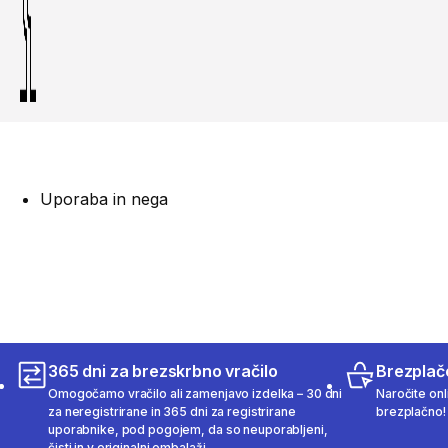
Uporaba in nega
365 dni za brezskrbno vračilo
Brezplač
Omogočamo vračilo ali zamenjavo izdelka – 30 dni
Naročite onli
za neregistrirane in 365 dni za registrirane
brezplačno!
uporabnike, pod pogojem, da so neuporabljeni,
čisti in v originalni embalaži.