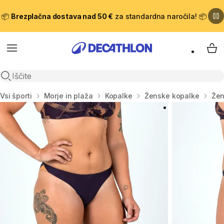
📦
Brezplačna dostava nad 50 €
za standardna naročila! 📦
Meni
Moj
Odpri iskanje
Domov
Vsi športi
Morje in plaža
Kopalke
Ženske kopalke
Žen