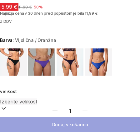
5,99 €
Cena pred znižanjem
11,99 €
-50%
Najnižja cena v 30 dneh pred popustom je bila 11,99 €
Z DDV
Barva:
Vijolična / Oranžna
Choose a variant
velikost
Izberite količino
Dodaj v košarico