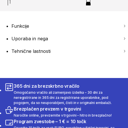
Funkcije
Uporaba in nega
Tehnične lastnosti
365 dni za brezskrbno vračilo
Omogočamo vračilo ali zamenjavo izdelka – 30 dni za
neregistrirane in 365 dni za registrirane uporabnike, pod
pogojem, da so neuporabljeni, čisti in v originalni embalaži.
Brezplačen prevzem v trgovini
Naročite online, prevzemite v trgovini – hitro in brezplačno!
Program zvestobe – 1 € = 10 točk
Osvojite 10 točk za vsak EURO, porabljen v fizični trgovini, na