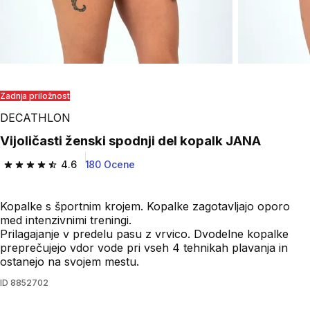
Zadnja priložnost
DECATHLON
Vijoličasti ženski spodnji del kopalk JANA
4.6
180 Ocene
4.6 od 5 zvezdic from 180 ocene
Kopalke s športnim krojem. Kopalke zagotavljajo oporo
med intenzivnimi treningi.
Prilagajanje v predelu pasu z vrvico. Dvodelne kopalke
preprečujejo vdor vode pri vseh 4 tehnikah plavanja in
ostanejo na svojem mestu.
ID
8852702